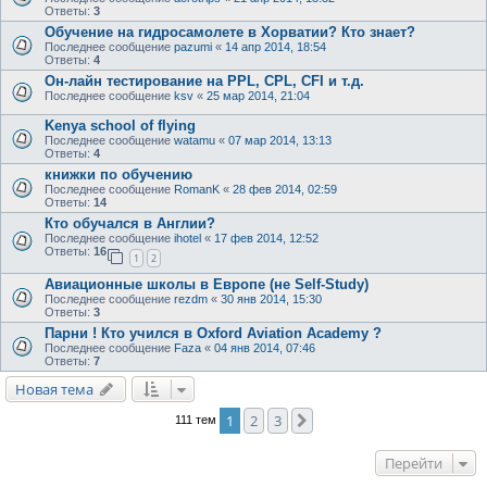
Ответы:
3
Обучение на гидросамолете в Хорватии? Кто знает?
Последнее сообщение
pazumi
«
14 апр 2014, 18:54
Ответы:
4
Он-лайн тестирование на PPL, CPL, CFI и т.д.
Последнее сообщение
ksv
«
25 мар 2014, 21:04
Kenya school of flying
Последнее сообщение
watamu
«
07 мар 2014, 13:13
Ответы:
4
книжки по обучению
Последнее сообщение
RomanK
«
28 фев 2014, 02:59
Ответы:
14
Кто обучался в Англии?
Последнее сообщение
ihotel
«
17 фев 2014, 12:52
Ответы:
16
1
2
Авиационные школы в Европе (не Self-Study)
Последнее сообщение
rezdm
«
30 янв 2014, 15:30
Ответы:
3
Парни ! Кто учился в Oxford Aviation Academy ?
Последнее сообщение
Faza
«
04 янв 2014, 07:46
Ответы:
7
Новая тема
1
2
3
След.
111 тем
Перейти