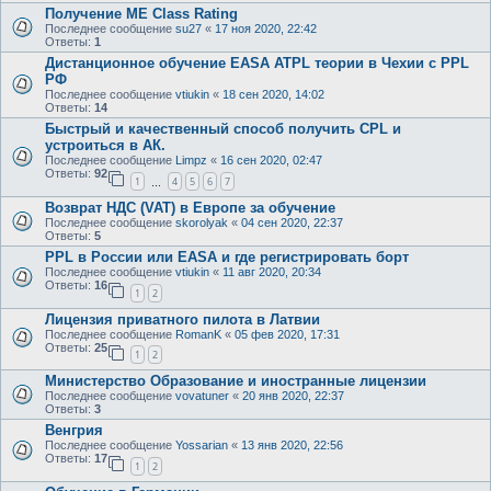
Получение ME Class Rating
Последнее сообщение
su27
«
17 ноя 2020, 22:42
Ответы:
1
Дистанционное обучение EASA ATPL теории в Чехии с PPL
РФ
Последнее сообщение
vtiukin
«
18 сен 2020, 14:02
Ответы:
14
Быстрый и качественный способ получить CPL и
устроиться в АК.
Последнее сообщение
Limpz
«
16 сен 2020, 02:47
Ответы:
92
1
4
5
6
7
…
Возврат НДС (VAT) в Европе за обучение
Последнее сообщение
skorolyak
«
04 сен 2020, 22:37
Ответы:
5
PPL в России или EASA и где регистрировать борт
Последнее сообщение
vtiukin
«
11 авг 2020, 20:34
Ответы:
16
1
2
Лицензия приватного пилота в Латвии
Последнее сообщение
RomanK
«
05 фев 2020, 17:31
Ответы:
25
1
2
Министерство Образование и иностранные лицензии
Последнее сообщение
vovatuner
«
20 янв 2020, 22:37
Ответы:
3
Венгрия
Последнее сообщение
Yossarian
«
13 янв 2020, 22:56
Ответы:
17
1
2