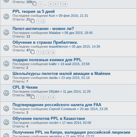
Ответы:
109
1
5
6
7
8
…
PPL теория за 5 дней
Последнее сообщение
Kurt
«
09 фев 2016, 21:31
Ответы:
21
1
2
Пилот-англичанин - можно ли?
Последнее сообщение
Malabar
«
08 дек 2015, 18:45
Ответы:
13
Обучение в странах Прибалтики.
Последнее сообщение
teawithlemon
«
05 дек 2015, 14:39
Ответы:
47
1
2
3
4
подарю полезные книжки для PPL
Последнее сообщение
kalibr
«
16 май 2015, 23:58
Ответы:
2
Школы/курсы пилотов малой авиации в Майями
Последнее сообщение
danila
«
23 апр 2015, 01:16
Ответы:
7
CPL В Чехии
Последнее сообщение
DEpilot
«
11 дек 2014, 11:29
Ответы:
59
1
2
3
4
Подтверждение российского налета для FAA
Последнее сообщение
Сергей Соловьев
«
29 авг 2014, 23:28
Ответы:
3
Обучение пилотов PPL в Казахстане
Последнее сообщение
rezdm
«
17 июн 2014, 02:00
Ответы:
4
Получение PPL на Кипре, валидация российской лицензии
Последнее сообщение
aerotrips
«
21 апр 2014, 13:32