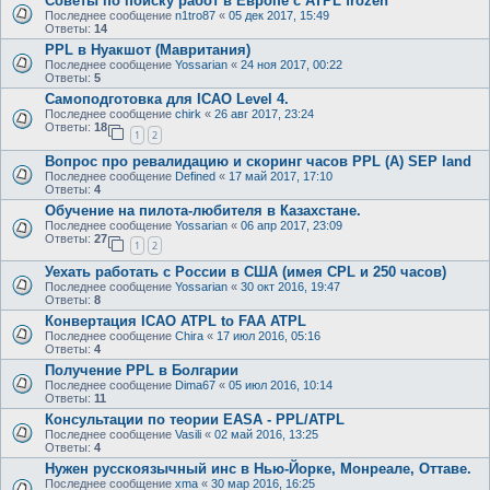
Советы по поиску работ в Европе с ATPL frozen
Последнее сообщение
n1tro87
«
05 дек 2017, 15:49
Ответы:
14
PPL в Нуакшот (Мавритания)
Последнее сообщение
Yossarian
«
24 ноя 2017, 00:22
Ответы:
5
Самоподготовка для ICAO Level 4.
Последнее сообщение
chirk
«
26 авг 2017, 23:24
Ответы:
18
1
2
Вопрос про ревалидацию и скоринг часов PPL (A) SEP land
Последнее сообщение
Defined
«
17 май 2017, 17:10
Ответы:
4
Обучение на пилота-любителя в Казахстане.
Последнее сообщение
Yossarian
«
06 апр 2017, 23:09
Ответы:
27
1
2
Уехать работать с России в США (имея CPL и 250 часов)
Последнее сообщение
Yossarian
«
30 окт 2016, 19:47
Ответы:
8
Конвертация ICAO ATPL to FAA ATPL
Последнее сообщение
Chira
«
17 июл 2016, 05:16
Ответы:
4
Получение PPL в Болгарии
Последнее сообщение
Dima67
«
05 июл 2016, 10:14
Ответы:
11
Консультации по теории EASA - PPL/ATPL
Последнее сообщение
Vasili
«
02 май 2016, 13:25
Ответы:
4
Нужен русскоязычный инс в Нью-Йорке, Монреале, Оттаве.
Последнее сообщение
xma
«
30 мар 2016, 16:25