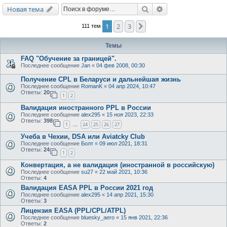
Поиск
Расширенный поис
Новая тема
1
2
3
След.
111 тем
Темы
FAQ "Обучение за границей".
Последнее сообщение
Jan
«
04 фев 2008, 00:30
Получение CPL в Беларуси и дальнейшая жизнь
Последнее сообщение
RomanK
«
04 апр 2024, 10:47
Ответы:
20
1
2
Валидация иностранного PPL в России
Последнее сообщение
alex295
«
15 ноя 2023, 22:33
Ответы:
398
1
24
25
26
27
…
Учеба в Чехии, DSA или Aviatcky Club
Последнее сообщение
Болт
«
09 июл 2021, 18:31
Ответы:
24
1
2
Конвертация, а не валидация (иностранной в российскую)
Последнее сообщение
su27
«
22 май 2021, 10:36
Ответы:
4
Валидация EASA PPL в России 2021 год
Последнее сообщение
alex295
«
14 апр 2021, 15:30
Ответы:
3
Лицензия EASA (PPL/CPL/ATPL)
Последнее сообщение
bluesky_aero
«
15 янв 2021, 22:36
Ответы:
2