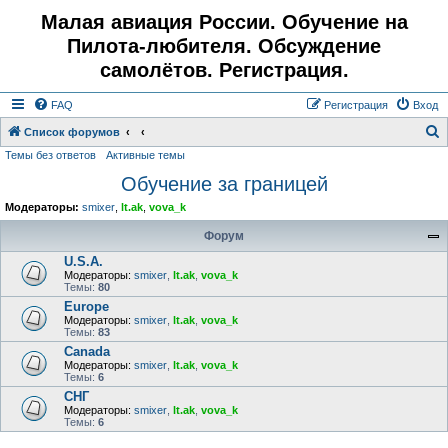
Малая авиация России. Обучение на
Пилота-любителя. Обсуждение
самолётов. Регистрация.
FAQ
Регистрация
Вход
Список форумов
Темы без ответов
Активные темы
о
Обучение за границей
и
с
Модераторы:
smixer
,
lt.ak
,
vova_k
к
Форум
U.S.A.
Модераторы:
smixer
,
lt.ak
,
vova_k
Темы:
80
Europe
Модераторы:
smixer
,
lt.ak
,
vova_k
Темы:
83
Canada
Модераторы:
smixer
,
lt.ak
,
vova_k
Темы:
6
СНГ
Модераторы:
smixer
,
lt.ak
,
vova_k
Темы:
6