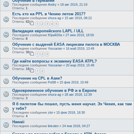
Обучение в Германии
Последнее сообщение
Andry
«
18 авг 2019, 21:19
Ответы:
1
Есть кто на PPL в Чехию летом 2017?
Последнее сообщение
shura-ag
«
15 авг 2019, 08:22
Ответы:
62
1
2
3
4
5
Валидация европейского LAPL / ULL
Последнее сообщение
Юрий20а
«
27 июн 2019, 18:50
Ответы:
8
Обучение c выдачей EASA лицензии пилота в МОСКВА
Последнее сообщение
Yossarian
«
16 май 2019, 13:49
Ответы:
30
1
2
3
Где найти вопросы к экзамену EASA ATPL?
Последнее сообщение
Yossarian
«
20 мар 2019, 15:48
Ответы:
18
1
2
Обучение на CPL в Азии?
Последнее сообщение
Pol38
«
15 фев 2019, 10:49
Одновременное обучение в РФ и в Европе
Последнее сообщение
shura-ag
«
28 авг 2018, 12:39
Ответы:
3
Я б пилотом бы пошел, пусть меня научат. Эх Чехия, как там
у тебя?
Последнее сообщение
zloi
«
15 фев 2018, 18:30
Ответы:
4
Hawaii
Последнее сообщение
linkolen
«
24 янв 2018, 04:27