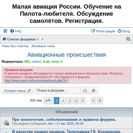
Малая авиация России. Обучение на
Пилота-любителя. Обсуждение
самолётов. Регистрация.
FAQ
Регистрация
Вход
Список форумов
Темы без ответов
Активные темы
о
Авиационные происшествия
и
с
Модераторы:
502
,
smixer
,
lt.ak
,
vova_k
к
Правила форума
В данном разделе обсуждаются только авиационные происшествия. Вопросы,
связанные с профилактикой АП обсуждаются в форуме:
http://www.saon.ru/forum/viewforum.php?f=7
Поиск
Расширенный поис
Новая тема
Страница
1
из
9
1
2
3
4
5
9
След.
419 тем
…
Объявления
Про многоточия, соболезнования и правила форума.
Последнее сообщение
Jan
«
17 авг 2009, 00:45
В качестве правил раздела. Телеграмма Г.К. Курзенкова.