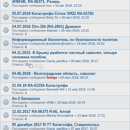
АПБЧЖ, RA-06371, Рязань
Последнее сообщение
ksv
«
18 авг 2018, 12:24
25.07.2018 Катастрофа Cirrus SR22 RA-01781
Последнее сообщение
Boris Ts
«
26 июл 2018, 21:31
Ответы:
2
24.07.2018 Zlin-326 (RA-2801) Дракино
Последнее сообщение
matmax
«
26 июл 2018, 13:10
Ответы:
2
Информационный бюллетень по безопасности полетов
Последнее сообщение
jkonukhov@mail.ru
«
19 июл 2018, 16:52
Ответы:
6
04.11.2015. В Крыму разбился частный самолет, четыре
человека погибли.
Последнее сообщение
Gavia_pacifica
«
06 июн 2018, 20:17
Ответы:
23
1
2
04.06.2018 - Волгоградская область, самолет
Последнее сообщение
Serega
«
04 июн 2018, 08:23
21.04.18 RA-0125А Катастрофа
Последнее сообщение
Евгений 444
«
21 апр 2018, 17:46
Ответы:
2
Ан-2 Балашиха
Последнее сообщение
VK68
«
20 мар 2018, 16:43
Ответы:
8
12.02.2017 RA-06375 R-66, Алтай
Последнее сообщение
Marina Novosibirsk
«
13 фев 2018, 17:31
Ответы:
8
05 декабря 2017 R-?? Катастофа, Ставрополье.
Последнее сообщение
Gavia_pacifica
«
07 дек 2017, 10:37