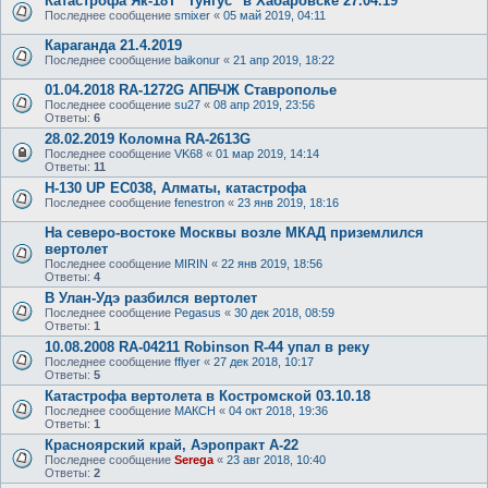
Катастрофа Як-18Т "Тунгус" в Хабаровске 27.04.19
Последнее сообщение
smixer
«
05 май 2019, 04:11
Караганда 21.4.2019
Последнее сообщение
baikonur
«
21 апр 2019, 18:22
01.04.2018 RA-1272G АПБЧЖ Ставрополье
Последнее сообщение
su27
«
08 апр 2019, 23:56
Ответы:
6
28.02.2019 Коломна RA-2613G
Последнее сообщение
VK68
«
01 мар 2019, 14:14
Ответы:
11
H-130 UP EC038, Алматы, катастрофа
Последнее сообщение
fenestron
«
23 янв 2019, 18:16
На северо-востоке Москвы возле МКАД приземлился
вертолет
Последнее сообщение
MIRIN
«
22 янв 2019, 18:56
Ответы:
4
В Улан-Удэ разбился вертолет
Последнее сообщение
Pegasus
«
30 дек 2018, 08:59
Ответы:
1
10.08.2008 RA-04211 Robinson R-44 упал в реку
Последнее сообщение
fflyer
«
27 дек 2018, 10:17
Ответы:
5
Катастрофа вертолета в Костромской 03.10.18
Последнее сообщение
МАКСН
«
04 окт 2018, 19:36
Ответы:
1
Красноярский край, Аэропракт А-22
Последнее сообщение
Serega
«
23 авг 2018, 10:40
Ответы:
2