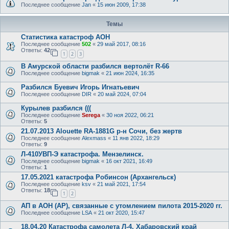
Последнее сообщение
Jan
«
15 июн 2009, 17:38
Темы
Статистика катастроф АОН
Последнее сообщение
502
«
29 май 2017, 08:16
Ответы:
42
1
2
3
В Амурской области разбился вертолёт R-66
Последнее сообщение
bigmak
«
21 июн 2024, 16:35
Разбился Буевич Игорь Игнатьевич
Последнее сообщение
DIR
«
20 май 2024, 07:04
Курылев разбился (((
Последнее сообщение
Serega
«
30 ноя 2022, 06:21
Ответы:
5
21.07.2013 Alouette RA-1881G р-н Сочи, без жертв
Последнее сообщение
Alexmass
«
11 янв 2022, 18:29
Ответы:
9
Л-410УВП-Э катастрофа. Мензелинск.
Последнее сообщение
bigmak
«
16 окт 2021, 16:49
Ответы:
1
17.05.2021 катастрофа Робинсон (Архангельск)
Последнее сообщение
ksv
«
21 май 2021, 17:54
Ответы:
18
1
2
АП в АОН (АР), связанные с утомлением пилота 2015-2020 гг.
Последнее сообщение
LSA
«
21 окт 2020, 15:47
18.04.20 Катастрофа самолета Л-4, Хабаровский край