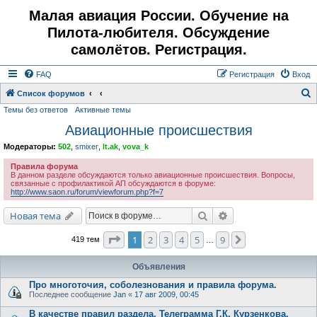
Малая авиация России. Обучение на
Пилота-любителя. Обсуждение
самолётов. Регистрация.
FAQ
Регистрация
Вход
Список форумов
Темы без ответов
Активные темы
о
Авиационные происшествия
и
с
Модераторы:
502
,
smixer
,
lt.ak
,
vova_k
к
Правила форума
В данном разделе обсуждаются только авиационные происшествия. Вопросы,
связанные с профилактикой АП обсуждаются в форуме:
http://www.saon.ru/forum/viewforum.php?f=7
Поиск
Расширенный поис
Новая тема
Страница
1
из
9
1
2
3
4
5
9
След.
419 тем
…
Объявления
Про многоточия, соболезнования и правила форума.
Последнее сообщение
Jan
«
17 авг 2009, 00:45
В качестве правил раздела. Телеграмма Г.К. Курзенкова.