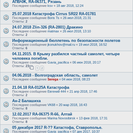
АПБЧЖ, RA-06371, Рязань
Последнее сообщение
ksv
«
18 авг 2018, 12:24
25.07.2018 Катастрофа Cirrus SR22 RA-01781
Последнее сообщение
Boris Ts
«
26 июл 2018, 21:31
Ответы:
2
24.07.2018 Zlin-326 (RA-2801) Дракино
Последнее сообщение
matmax
«
26 июл 2018, 13:10
Ответы:
2
Информационный бюллетень по безопасности полетов
Последнее сообщение
jkonukhov@mail.ru
«
19 июл 2018, 16:52
Ответы:
6
04.11.2015. В Крыму разбился частный самолет, четыре
человека погибли.
Последнее сообщение
Gavia_pacifica
«
06 июн 2018, 20:17
Ответы:
23
1
2
04.06.2018 - Волгоградская область, самолет
Последнее сообщение
Serega
«
04 июн 2018, 08:23
21.04.18 RA-0125А Катастрофа
Последнее сообщение
Евгений 444
«
21 апр 2018, 17:46
Ответы:
2
Ан-2 Балашиха
Последнее сообщение
VK68
«
20 мар 2018, 16:43
Ответы:
8
12.02.2017 RA-06375 R-66, Алтай
Последнее сообщение
Marina Novosibirsk
«
13 фев 2018, 17:31
Ответы:
8
05 декабря 2017 R-?? Катастофа, Ставрополье.
Последнее сообщение
Gavia_pacifica
«
07 дек 2017, 10:37