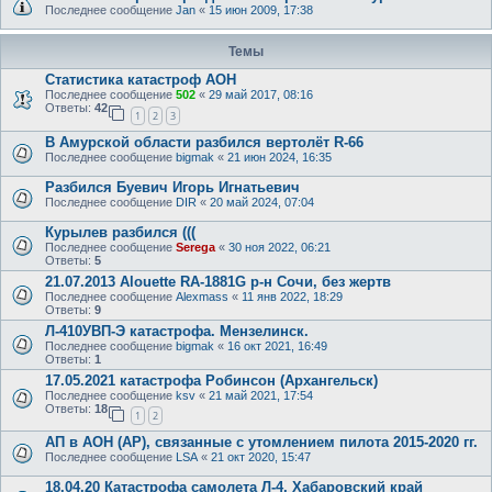
Последнее сообщение
Jan
«
15 июн 2009, 17:38
Темы
Статистика катастроф АОН
Последнее сообщение
502
«
29 май 2017, 08:16
Ответы:
42
1
2
3
В Амурской области разбился вертолёт R-66
Последнее сообщение
bigmak
«
21 июн 2024, 16:35
Разбился Буевич Игорь Игнатьевич
Последнее сообщение
DIR
«
20 май 2024, 07:04
Курылев разбился (((
Последнее сообщение
Serega
«
30 ноя 2022, 06:21
Ответы:
5
21.07.2013 Alouette RA-1881G р-н Сочи, без жертв
Последнее сообщение
Alexmass
«
11 янв 2022, 18:29
Ответы:
9
Л-410УВП-Э катастрофа. Мензелинск.
Последнее сообщение
bigmak
«
16 окт 2021, 16:49
Ответы:
1
17.05.2021 катастрофа Робинсон (Архангельск)
Последнее сообщение
ksv
«
21 май 2021, 17:54
Ответы:
18
1
2
АП в АОН (АР), связанные с утомлением пилота 2015-2020 гг.
Последнее сообщение
LSA
«
21 окт 2020, 15:47
18.04.20 Катастрофа самолета Л-4, Хабаровский край