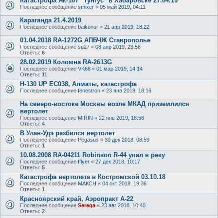
Катастрофа Як-18Т "Тунгус" в Хабаровске 27.04.19
Последнее сообщение
smixer
«
05 май 2019, 04:11
Караганда 21.4.2019
Последнее сообщение
baikonur
«
21 апр 2019, 18:22
01.04.2018 RA-1272G АПБЧЖ Ставрополье
Последнее сообщение
su27
«
08 апр 2019, 23:56
Ответы:
6
28.02.2019 Коломна RA-2613G
Последнее сообщение
VK68
«
01 мар 2019, 14:14
Ответы:
11
H-130 UP EC038, Алматы, катастрофа
Последнее сообщение
fenestron
«
23 янв 2019, 18:16
На северо-востоке Москвы возле МКАД приземлился
вертолет
Последнее сообщение
MIRIN
«
22 янв 2019, 18:56
Ответы:
4
В Улан-Удэ разбился вертолет
Последнее сообщение
Pegasus
«
30 дек 2018, 08:59
Ответы:
1
10.08.2008 RA-04211 Robinson R-44 упал в реку
Последнее сообщение
fflyer
«
27 дек 2018, 10:17
Ответы:
5
Катастрофа вертолета в Костромской 03.10.18
Последнее сообщение
МАКСН
«
04 окт 2018, 19:36
Ответы:
1
Красноярский край, Аэропракт А-22
Последнее сообщение
Serega
«
23 авг 2018, 10:40
Ответы:
2