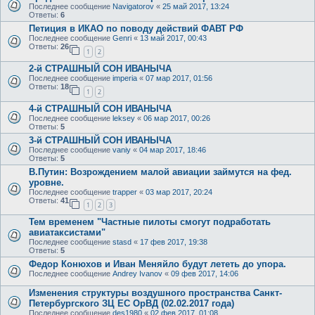
Последнее сообщение
Navigatorov
«
25 май 2017, 13:24
Ответы:
6
Петиция в ИКАО по поводу действий ФАВТ РФ
Последнее сообщение
Genri
«
13 май 2017, 00:43
Ответы:
26
1
2
2-й СТРАШНЫЙ СОН ИВАНЫЧА
Последнее сообщение
imperia
«
07 мар 2017, 01:56
Ответы:
18
1
2
4-й СТРАШНЫЙ СОН ИВАНЫЧА
Последнее сообщение
leksey
«
06 мар 2017, 00:26
Ответы:
5
3-й СТРАШНЫЙ СОН ИВАНЫЧА
Последнее сообщение
vaniy
«
04 мар 2017, 18:46
Ответы:
5
В.Путин: Возрождением малой авиации займутся на фед.
уровне.
Последнее сообщение
trapper
«
03 мар 2017, 20:24
Ответы:
41
1
2
3
Тем временем "Частные пилоты смогут подработать
авиатаксистами"
Последнее сообщение
stasd
«
17 фев 2017, 19:38
Ответы:
5
Федор Конюхов и Иван Меняйло будут лететь до упора.
Последнее сообщение
Andrey Ivanov
«
09 фев 2017, 14:06
Изменения структуры воздушного пространства Санкт-
Петербургского ЗЦ ЕС ОрВД (02.02.2017 года)
Последнее сообщение
des1980
«
02 фев 2017, 01:08