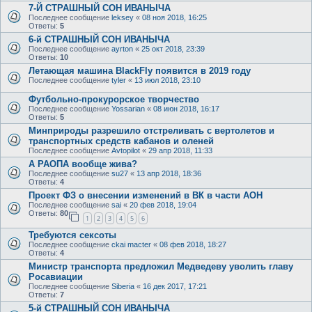
7-Й СТРАШНЫЙ СОН ИВАНЫЧА
Последнее сообщение
leksey
«
08 ноя 2018, 16:25
Ответы:
5
6-й СТРАШНЫЙ СОН ИВАНЫЧА
Последнее сообщение
ayrton
«
25 окт 2018, 23:39
Ответы:
10
Летающая машина BlackFly появится в 2019 году
Последнее сообщение
tyler
«
13 июл 2018, 23:10
Футбольно-прокурорское творчество
Последнее сообщение
Yossarian
«
08 июн 2018, 16:17
Ответы:
5
Минприроды разрешило отстреливать с вертолетов и
транспортных средств кабанов и оленей
Последнее сообщение
Avtopilot
«
29 апр 2018, 11:33
А РАОПА вообще жива?
Последнее сообщение
su27
«
13 апр 2018, 18:36
Ответы:
4
Проект ФЗ о внесении изменений в ВК в части АОН
Последнее сообщение
sai
«
20 фев 2018, 19:04
Ответы:
80
1
2
3
4
5
6
Требуются сексоты
Последнее сообщение
ckai macter
«
08 фев 2018, 18:27
Ответы:
4
Министр транспорта предложил Медведеву уволить главу
Росавиации
Последнее сообщение
Siberia
«
16 дек 2017, 17:21
Ответы:
7
5-й СТРАШНЫЙ СОН ИВАНЫЧА