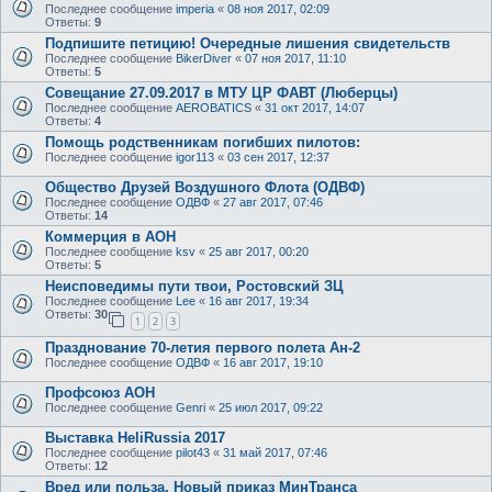
Последнее сообщение
imperia
«
08 ноя 2017, 02:09
Ответы:
9
Подпишите петицию! Очередные лишения свидетельств
Последнее сообщение
BikerDiver
«
07 ноя 2017, 11:10
Ответы:
5
Совещание 27.09.2017 в МТУ ЦР ФАВТ (Люберцы)
Последнее сообщение
AEROBATICS
«
31 окт 2017, 14:07
Ответы:
4
Помощь родственникам погибших пилотов:
Последнее сообщение
igor113
«
03 сен 2017, 12:37
Общество Друзей Воздушного Флота (ОДВФ)
Последнее сообщение
ОДВФ
«
27 авг 2017, 07:46
Ответы:
14
Коммерция в АОН
Последнее сообщение
ksv
«
25 авг 2017, 00:20
Ответы:
5
Неисповедимы пути твои, Ростовский ЗЦ
Последнее сообщение
Lee
«
16 авг 2017, 19:34
Ответы:
30
1
2
3
Празднование 70-летия первого полета Ан-2
Последнее сообщение
ОДВФ
«
16 авг 2017, 19:10
Профсоюз АОН
Последнее сообщение
Genri
«
25 июл 2017, 09:22
Выставка HeliRussia 2017
Последнее сообщение
pilot43
«
31 май 2017, 07:46
Ответы:
12
Вред или польза. Новый приказ МинТранса