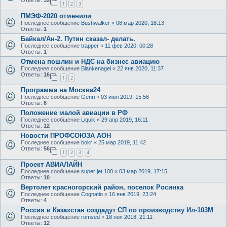
Ответы:
39
1
2
3
ПМЭФ-2020 отменили
Последнее сообщение
Bushwalker
«
08 мар 2020, 18:13
Ответы:
1
Байкал/Ан-2. Путин сказал- делать.
Последнее сообщение
trapper
«
11 фев 2020, 00:28
Ответы:
1
Отмена пошлин и НДС на бизнес авиацию
Последнее сообщение
Blankenagel
«
22 янв 2020, 11:37
Ответы:
16
1
2
Программа на Москва24
Последнее сообщение
Genri
«
03 июл 2019, 15:56
Ответы:
6
Положение малой авиации в РФ
Последнее сообщение
Liquik
«
29 апр 2019, 16:11
Ответы:
12
Новости ПРОФСОЮЗА АОН
Последнее сообщение
bokr
«
25 мар 2019, 11:42
Ответы:
56
1
2
3
4
Проект АВИАЛАЙН
Последнее сообщение
super jet 100
«
03 мар 2019, 17:15
Ответы:
10
Вертолет красногорский район, поселок Росинка
Последнее сообщение
Cognatio
«
16 янв 2019, 23:24
Ответы:
4
Россия и Казахстан создадут СП по производству Ил-103М
Последнее сообщение
romsed
«
18 ноя 2018, 21:11
Ответы:
12