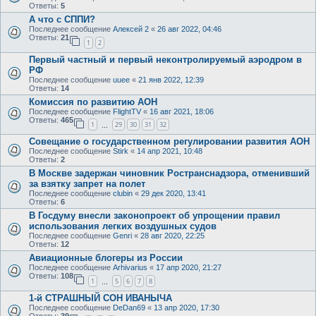
Ответы:
5
А что с СППИ?
Последнее сообщение
Алексей 2
«
26 авг 2022, 04:46
Ответы:
21
1
2
Первый частный и первый неконтролируемый аэродром в
РФ
Последнее сообщение
uuee
«
21 янв 2022, 12:39
Ответы:
14
Комиссия по развитию АОН
Последнее сообщение
FlightTV
«
16 авг 2021, 18:06
Ответы:
465
1
29
30
31
32
…
Совещание о государственном регулировании развития АОН
Последнее сообщение
Stirk
«
14 апр 2021, 10:48
Ответы:
2
В Москве задержан чиновник Ространснадзора, отменивший
за взятку запрет на полет
Последнее сообщение
clubin
«
29 дек 2020, 13:41
Ответы:
6
В Госдуму внесли законопроект об упрощении правил
использования легких воздушных судов
Последнее сообщение
Genri
«
28 авг 2020, 22:25
Ответы:
12
Авиационные блогеры из России
Последнее сообщение
Arhivarius
«
17 апр 2020, 21:27
Ответы:
108
1
5
6
7
8
…
1-й СТРАШНЫЙ СОН ИВАНЫЧА
Последнее сообщение
DeDan69
«
13 апр 2020, 17:30