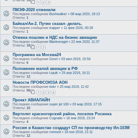
Ответы:
39
1
2
3
ПМЭФ-2020 отменили
Последнее сообщение
Bushwalker
«
08 мар 2020, 18:13
Ответы:
1
Байкал/Ан-2. Путин сказал- делать.
Последнее сообщение
trapper
«
11 фев 2020, 00:28
Ответы:
1
Отмена пошлин и НДС на бизнес авиацию
Последнее сообщение
Blankenagel
«
22 янв 2020, 11:37
Ответы:
16
1
2
Программа на Москва24
Последнее сообщение
Genri
«
03 июл 2019, 15:56
Ответы:
6
Положение малой авиации в РФ
Последнее сообщение
Liquik
«
29 апр 2019, 16:11
Ответы:
12
Новости ПРОФСОЮЗА АОН
Последнее сообщение
bokr
«
25 мар 2019, 11:42
Ответы:
56
1
2
3
4
Проект АВИАЛАЙН
Последнее сообщение
super jet 100
«
03 мар 2019, 17:15
Ответы:
10
Вертолет красногорский район, поселок Росинка
Последнее сообщение
Cognatio
«
16 янв 2019, 23:24
Ответы:
4
Россия и Казахстан создадут СП по производству Ил-103М
Последнее сообщение
romsed
«
18 ноя 2018, 21:11
Ответы:
12