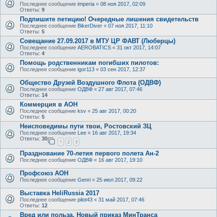
Последнее сообщение
imperia
«
08 ноя 2017, 02:09
Ответы:
9
Подпишите петицию! Очередные лишения свидетельств
Последнее сообщение
BikerDiver
«
07 ноя 2017, 11:10
Ответы:
5
Совещание 27.09.2017 в МТУ ЦР ФАВТ (Люберцы)
Последнее сообщение
AEROBATICS
«
31 окт 2017, 14:07
Ответы:
4
Помощь родственникам погибших пилотов:
Последнее сообщение
igor113
«
03 сен 2017, 12:37
Общество Друзей Воздушного Флота (ОДВФ)
Последнее сообщение
ОДВФ
«
27 авг 2017, 07:46
Ответы:
14
Коммерция в АОН
Последнее сообщение
ksv
«
25 авг 2017, 00:20
Ответы:
5
Неисповедимы пути твои, Ростовский ЗЦ
Последнее сообщение
Lee
«
16 авг 2017, 19:34
Ответы:
30
1
2
3
Празднование 70-летия первого полета Ан-2
Последнее сообщение
ОДВФ
«
16 авг 2017, 19:10
Профсоюз АОН
Последнее сообщение
Genri
«
25 июл 2017, 09:22
Выставка HeliRussia 2017
Последнее сообщение
pilot43
«
31 май 2017, 07:46
Ответы:
12
Вред или польза. Новый приказ МинТранса