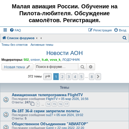
Малая авиация России. Обучение на
Пилота-любителя. Обсуждение
самолётов. Регистрация.
FAQ
Регистрация
Вход
Список форумов
Темы без ответов
Активные темы
о
Новости АОН
и
с
Модераторы:
502
,
smixer
,
lt.ak
,
vova_k
,
ЛОДОЧНИК
к
Поиск
Расширенный поис
Новая тема
Страница
1
из
8
1
2
3
4
5
8
След.
372 темы
…
Темы
Авиационная телепрограмма FlightTV
Последнее сообщение
FlightTV
«
05 мар 2026, 16:56
Ответы:
247
1
14
15
16
17
…
Як-18Т 36-й серии запретили полеты
Последнее сообщение
su27
«
05 ноя 2024, 19:02
Ответы:
5
Общественное Объединение "АВИАТОР"
Последнее сообщение
Genri
«
22 сен 2022, 22:20