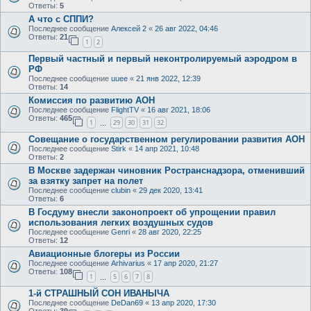
Ответы:
5
А что с СППИ?
Последнее сообщение
Алексей 2
«
26 авг 2022, 04:46
Ответы:
21
1
2
Первый частный и первый неконтролируемый аэродром в
РФ
Последнее сообщение
uuee
«
21 янв 2022, 12:39
Ответы:
14
Комиссия по развитию АОН
Последнее сообщение
FlightTV
«
16 авг 2021, 18:06
Ответы:
465
1
29
30
31
32
…
Совещание о государственном регулировании развития АОН
Последнее сообщение
Stirk
«
14 апр 2021, 10:48
Ответы:
2
В Москве задержан чиновник Ространснадзора, отменивший
за взятку запрет на полет
Последнее сообщение
clubin
«
29 дек 2020, 13:41
Ответы:
6
В Госдуму внесли законопроект об упрощении правил
использования легких воздушных судов
Последнее сообщение
Genri
«
28 авг 2020, 22:25
Ответы:
12
Авиационные блогеры из России
Последнее сообщение
Arhivarius
«
17 апр 2020, 21:27
Ответы:
108
1
5
6
7
8
…
1-й СТРАШНЫЙ СОН ИВАНЫЧА
Последнее сообщение
DeDan69
«
13 апр 2020, 17:30