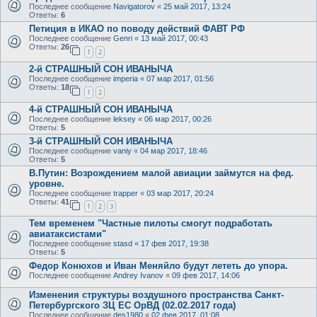
Последнее сообщение
Navigatorov
«
25 май 2017, 13:24
Ответы:
6
Петиция в ИКАО по поводу действий ФАВТ РФ
Последнее сообщение
Genri
«
13 май 2017, 00:43
Ответы:
26
1
2
2-й СТРАШНЫЙ СОН ИВАНЫЧА
Последнее сообщение
imperia
«
07 мар 2017, 01:56
Ответы:
18
1
2
4-й СТРАШНЫЙ СОН ИВАНЫЧА
Последнее сообщение
leksey
«
06 мар 2017, 00:26
Ответы:
5
3-й СТРАШНЫЙ СОН ИВАНЫЧА
Последнее сообщение
vaniy
«
04 мар 2017, 18:46
Ответы:
5
В.Путин: Возрождением малой авиации займутся на фед.
уровне.
Последнее сообщение
trapper
«
03 мар 2017, 20:24
Ответы:
41
1
2
3
Тем временем "Частные пилоты смогут подработать
авиатаксистами"
Последнее сообщение
stasd
«
17 фев 2017, 19:38
Ответы:
5
Федор Конюхов и Иван Меняйло будут лететь до упора.
Последнее сообщение
Andrey Ivanov
«
09 фев 2017, 14:06
Изменения структуры воздушного пространства Санкт-
Петербургского ЗЦ ЕС ОрВД (02.02.2017 года)
Последнее сообщение
des1980
«
02 фев 2017, 01:08