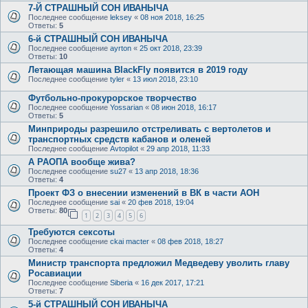
7-Й СТРАШНЫЙ СОН ИВАНЫЧА
Последнее сообщение
leksey
«
08 ноя 2018, 16:25
Ответы:
5
6-й СТРАШНЫЙ СОН ИВАНЫЧА
Последнее сообщение
ayrton
«
25 окт 2018, 23:39
Ответы:
10
Летающая машина BlackFly появится в 2019 году
Последнее сообщение
tyler
«
13 июл 2018, 23:10
Футбольно-прокурорское творчество
Последнее сообщение
Yossarian
«
08 июн 2018, 16:17
Ответы:
5
Минприроды разрешило отстреливать с вертолетов и
транспортных средств кабанов и оленей
Последнее сообщение
Avtopilot
«
29 апр 2018, 11:33
А РАОПА вообще жива?
Последнее сообщение
su27
«
13 апр 2018, 18:36
Ответы:
4
Проект ФЗ о внесении изменений в ВК в части АОН
Последнее сообщение
sai
«
20 фев 2018, 19:04
Ответы:
80
1
2
3
4
5
6
Требуются сексоты
Последнее сообщение
ckai macter
«
08 фев 2018, 18:27
Ответы:
4
Министр транспорта предложил Медведеву уволить главу
Росавиации
Последнее сообщение
Siberia
«
16 дек 2017, 17:21
Ответы:
7
5-й СТРАШНЫЙ СОН ИВАНЫЧА