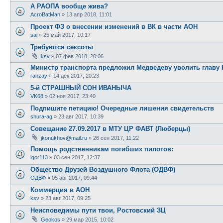
А РАОПА вообще жива?
AcroBatMan
»
13 апр 2018, 11:01
Проект ФЗ о внесении изменений в ВК в части АОН
sai
»
25 май 2017, 10:17
Требуются сексоты
ksv
»
07 фев 2018, 20:06
Министр транспорта предложил Медведеву уволить главу
ranzay
»
14 дек 2017, 20:23
5-й СТРАШНЫЙ СОН ИВАНЫЧА
VK68
»
02 ноя 2017, 23:40
Подпишите петицию! Очередные лишения свидетельств
shura-ag
»
23 авг 2017, 10:39
Совещание 27.09.2017 в МТУ ЦР ФАВТ (Люберцы)
jkonukhov@mail.ru
»
26 сен 2017, 11:22
Помощь родственникам погибших пилотов:
igor113
»
03 сен 2017, 12:37
Общество Друзей Воздушного Флота (ОДВФ)
ОДВФ
»
05 авг 2017, 09:44
Коммерция в АОН
ksv
»
23 авг 2017, 09:25
Неисповедимы пути твои, Ростовский ЗЦ
Geokos
»
29 мар 2015, 10:02