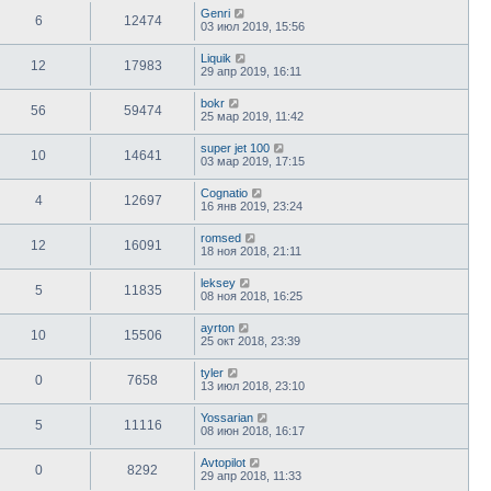
Genri
6
12474
03 июл 2019, 15:56
Liquik
12
17983
29 апр 2019, 16:11
bokr
56
59474
25 мар 2019, 11:42
super jet 100
10
14641
03 мар 2019, 17:15
Cognatio
4
12697
16 янв 2019, 23:24
romsed
12
16091
18 ноя 2018, 21:11
leksey
5
11835
08 ноя 2018, 16:25
ayrton
10
15506
25 окт 2018, 23:39
tyler
0
7658
13 июл 2018, 23:10
Yossarian
5
11116
08 июн 2018, 16:17
Avtopilot
0
8292
29 апр 2018, 11:33