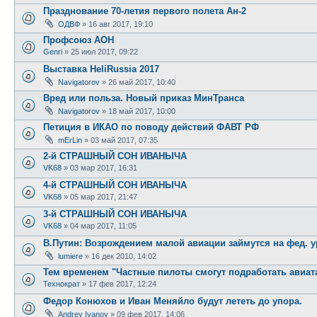
Празднование 70-летия первого полета Ан-2
ОДВФ
»
16 авг 2017, 19:10
Профсоюз АОН
Genri
»
25 июл 2017, 09:22
Выставка HeliRussia 2017
Navigatorov
»
26 май 2017, 10:40
Вред или польза. Новый приказ МинТранса
Navigatorov
»
18 май 2017, 10:00
Петиция в ИКАО по поводу действий ФАВТ РФ
mErLin
»
03 май 2017, 07:35
2-й СТРАШНЫЙ СОН ИВАНЫЧА
VK68
»
03 мар 2017, 16:31
4-й СТРАШНЫЙ СОН ИВАНЫЧА
VK68
»
05 мар 2017, 21:47
3-й СТРАШНЫЙ СОН ИВАНЫЧА
VK68
»
04 мар 2017, 11:05
В.Путин: Возрождением малой авиации займутся на фед. у
lumiere
»
16 дек 2010, 14:02
Тем временем "Частные пилоты смогут подработать авиат
Технократ
»
17 фев 2017, 12:24
Федор Конюхов и Иван Меняйло будут лететь до упора.
Andrey Ivanov
»
09 фев 2017, 14:06