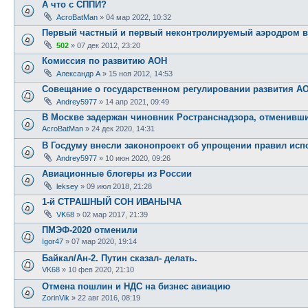
А что с СППИ?
AcroBatMan
»
04 мар 2022, 10:32
Первый частный и первый неконтролируемый аэродром 
502
»
07 дек 2012, 23:20
Комиссия по развитию АОН
Александр А
»
15 ноя 2012, 14:53
Совещание о государственном регулировании развития А
Andrey5977
»
14 апр 2021, 09:49
В Москве задержан чиновник Ространснадзора, отменивший
AcroBatMan
»
24 дек 2020, 14:31
В Госдуму внесли законопроект об упрощении правил исп
Andrey5977
»
10 июн 2020, 09:26
Авиационные блогеры из России
leksey
»
09 июл 2018, 21:28
1-й СТРАШНЫЙ СОН ИВАНЫЧА
VK68
»
02 мар 2017, 21:39
ПМЭФ-2020 отменили
Igor47
»
07 мар 2020, 19:14
Байкал/Ан-2. Путин сказал- делать.
VK68
»
10 фев 2020, 21:10
Отмена пошлин и НДС на бизнес авиацию
ZorinVik
»
22 авг 2016, 08:19