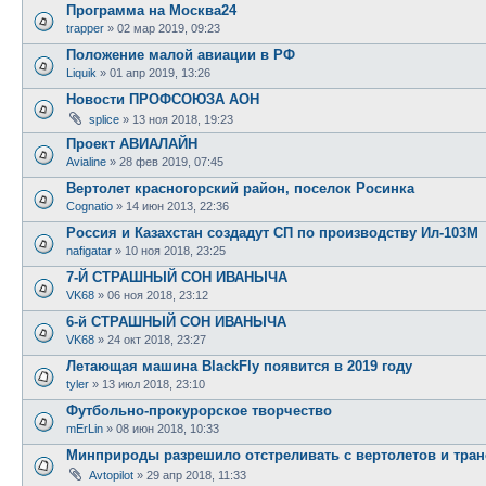
Программа на Москва24
trapper
»
02 мар 2019, 09:23
Положение малой авиации в РФ
Liquik
»
01 апр 2019, 13:26
Новости ПРОФСОЮЗА АОН
splice
»
13 ноя 2018, 19:23
Проект АВИАЛАЙН
Avialine
»
28 фев 2019, 07:45
Вертолет красногорский район, поселок Росинка
Cognatio
»
14 июн 2013, 22:36
Россия и Казахстан создадут СП по производству Ил-103М
nafigatar
»
10 ноя 2018, 23:25
7-Й СТРАШНЫЙ СОН ИВАНЫЧА
VK68
»
06 ноя 2018, 23:12
6-й СТРАШНЫЙ СОН ИВАНЫЧА
VK68
»
24 окт 2018, 23:27
Летающая машина BlackFly появится в 2019 году
tyler
»
13 июл 2018, 23:10
Футбольно-прокурорское творчество
mErLin
»
08 июн 2018, 10:33
Минприроды разрешило отстреливать с вертолетов и тран
Avtopilot
»
29 апр 2018, 11:33