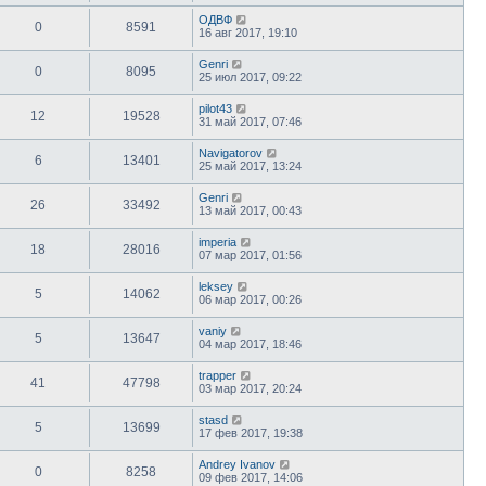
ОДВФ
0
8591
16 авг 2017, 19:10
Genri
0
8095
25 июл 2017, 09:22
pilot43
12
19528
31 май 2017, 07:46
Navigatorov
6
13401
25 май 2017, 13:24
Genri
26
33492
13 май 2017, 00:43
imperia
18
28016
07 мар 2017, 01:56
leksey
5
14062
06 мар 2017, 00:26
vaniy
5
13647
04 мар 2017, 18:46
trapper
41
47798
03 мар 2017, 20:24
stasd
5
13699
17 фев 2017, 19:38
Andrey Ivanov
0
8258
09 фев 2017, 14:06