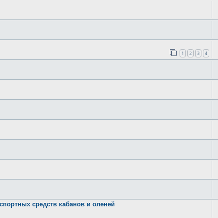
1
2
3
4
спортных средств кабанов и оленей