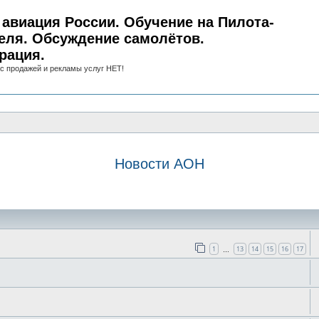
авиация России. Обучение на Пилота-
еля. Обсуждение самолётов.
рация.
с продажей и рекламы услуг НЕТ!
Новости АОН
иск
1
13
14
15
16
17
…