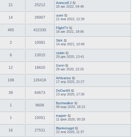
Алексей 2
21
25212
26 авг 2022, 04:46
uuee
14
26907
21 янв 2022, 12:39
FlightTV
465
422330
16 авг 2021, 18:06
Stirk
2
10081
14 апр 2021, 10:48
clubin
6
13015
29 дек 2020, 13:41
Genri
12
18620
28 авг 2020, 22:25
Arhivarius
108
126418
17 апр 2020, 21:27
DeDan69
39
64673
13 апр 2020, 17:30
Bushwalker
1
9608
08 мар 2020, 18:13
trapper
1
10051
11 фев 2020, 00:28
Blankenagel
16
27531
22 янв 2020, 11:37