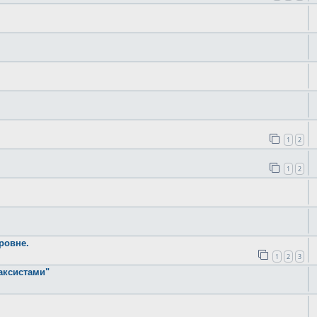
1
2
1
2
ровне.
1
2
3
аксистами"