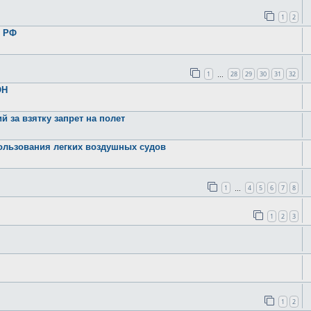
1
2
в РФ
1
28
29
30
31
32
…
ОН
 за взятку запрет на полет
ользования легких воздушных судов
1
4
5
6
7
8
…
1
2
3
1
2