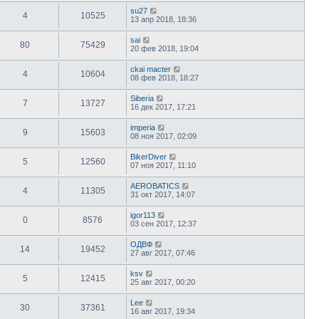
su27
4
10525
13 апр 2018, 18:36
sai
80
75429
20 фев 2018, 19:04
ckai macter
4
10604
08 фев 2018, 18:27
Siberia
7
13727
16 дек 2017, 17:21
imperia
9
15603
08 ноя 2017, 02:09
BikerDiver
5
12560
07 ноя 2017, 11:10
AEROBATICS
4
11305
31 окт 2017, 14:07
igor113
0
8576
03 сен 2017, 12:37
ОДВФ
14
19452
27 авг 2017, 07:46
ksv
5
12415
25 авг 2017, 00:20
Lee
30
37361
16 авг 2017, 19:34