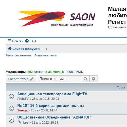
Малая 
любит
Регист
Объявлений 
Ссылки
FAQ
Список форумов
Темы без ответов
Активные темы
Модераторы:
502
,
smixer
,
lt.ak
,
vova_k
,
ЛОДОЧНИК
Поиск
Расширенный по
Новая тема
Темы
Авиационная телепрограмма FlightTV
FlightTV
»
25 мар 2015, 20:03
Як-18Т 36-й серии запретили полеты
Serega
»
23 сен 2008, 14:44
Общественное Объединение "АВИАТОР"
Lee
»
21 апр 2022, 16:39