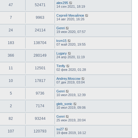
alex295
47
52471
14 сен 2021, 18:19
Сергей Михайлов
7
9963
14 авг 2020, 16:26
Genri
24
24114
19 июн 2020, 07:57
ksm15
183
138704
07 май 2020, 19:55
Lugary
366
280149
24 апр 2020, 11:19
Timfly
11
12501
02 фев 2020, 01:28
Andrey.Moscow
10
17817
07 дек 2019, 03:04
Genri
5
9736
10 июл 2019, 12:39
gleb_sonic
2
7174
10 июл 2019, 09:06
Genri
82
93244
25 июн 2019, 20:04
su27
107
120793
19 фев 2019, 16:12