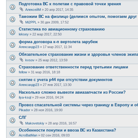
Подготовка ВС к полетам с правовой точки зрения
АлексейМ
»
20 апр 2017, 14:35
Таможим ВС на физлицо (делимся опытом, помогаем друг 
Mi2PPL
»
30 дек 2009, 17:52
Статистика по авиационному страхованию
leksey
»
22 мар 2017, 22:50
форма договора к-п вертолета зарубеж
Александр23
»
17 мар 2017, 11:34
Обязательное страхование жизни и здоровья членов экип
kvsov
»
25 мар 2012, 13:59
Страхование ответственности перед третьими лицами
fellow
»
31 мар 2016, 18:18
снятие с учета р44 при отсутствии документов
Александр23
»
27 янв 2017, 13:30
Насколько сложно вывезти авиазапчасти из России?
ilya-ksql
»
29 ноя 2016, 04:24
Провоз спасательной системы через границу в Европу и о
Pikador
»
28 ноя 2016, 19:00
СЛГ
Makovetskiy
»
28 апр 2016, 16:57
Особенности покупки и ввоза ВС из Казахстана?
AcroBatMan
»
02 сен 2016, 09:03