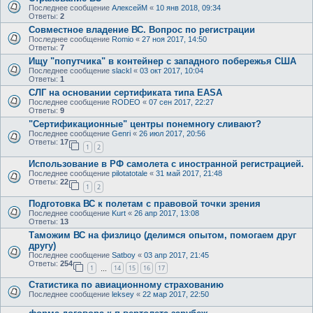
Последнее сообщение
АлексейМ
«
10 янв 2018, 09:34
Ответы:
2
Совместное владение ВС. Вопрос по регистрации
Последнее сообщение
Romio
«
27 ноя 2017, 14:50
Ответы:
7
Ищу "попутчика" в контейнер с западного побережья США
Последнее сообщение
slackl
«
03 окт 2017, 10:04
Ответы:
1
СЛГ на основании сертификата типа EASA
Последнее сообщение
RODEO
«
07 сен 2017, 22:27
Ответы:
9
"Сертификационные" центры понемногу сливают?
Последнее сообщение
Genri
«
26 июл 2017, 20:56
Ответы:
17
1
2
Использование в РФ самолета с иностранной регистрацией.
Последнее сообщение
pilotatotale
«
31 май 2017, 21:48
Ответы:
22
1
2
Подготовка ВС к полетам с правовой точки зрения
Последнее сообщение
Kurt
«
26 апр 2017, 13:08
Ответы:
13
Таможим ВС на физлицо (делимся опытом, помогаем друг
другу)
Последнее сообщение
Satboy
«
03 апр 2017, 21:45
Ответы:
254
1
14
15
16
17
…
Статистика по авиационному страхованию
Последнее сообщение
leksey
«
22 мар 2017, 22:50