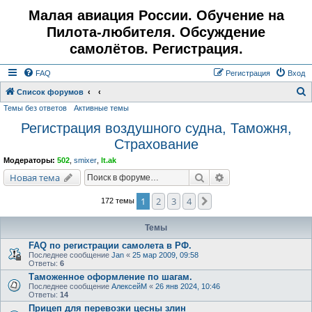
Малая авиация России. Обучение на
Пилота-любителя. Обсуждение
самолётов. Регистрация.
FAQ
Регистрация
Вход
Список форумов
Темы без ответов
Активные темы
о
Регистрация воздушного судна, Таможня,
и
Страхование
с
к
Модераторы:
502
,
smixer
,
lt.ak
Поиск
Расширенный поис
Новая тема
1
2
3
4
След.
172 темы
Темы
FAQ по регистрации самолета в РФ.
Последнее сообщение
Jan
«
25 мар 2009, 09:58
Ответы:
6
Таможенное оформление по шагам.
Последнее сообщение
АлексейМ
«
26 янв 2024, 10:46
Ответы:
14
Прицеп для перевозки цесны злин