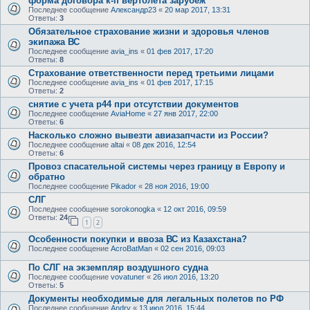
форма договора к-п вертолета зарубеж
Последнее сообщение
Александр23
«
20 мар 2017, 13:31
Ответы:
3
Обязательное страхование жизни и здоровья членов
экипажа ВС
Последнее сообщение
avia_ins
«
01 фев 2017, 17:20
Ответы:
8
Страхование ответственности перед третьими лицами
Последнее сообщение
avia_ins
«
01 фев 2017, 17:15
Ответы:
2
снятие с учета р44 при отсутствии документов
Последнее сообщение
AviaHome
«
27 янв 2017, 22:00
Ответы:
6
Насколько сложно вывезти авиазапчасти из России?
Последнее сообщение
altai
«
08 дек 2016, 12:54
Ответы:
6
Провоз спасательной системы через границу в Европу и
обратно
Последнее сообщение
Pikador
«
28 ноя 2016, 19:00
СЛГ
Последнее сообщение
sorokonogka
«
12 окт 2016, 09:59
Ответы:
24
1
2
Особенности покупки и ввоза ВС из Казахстана?
Последнее сообщение
AcroBatMan
«
02 сен 2016, 09:03
По СЛГ на экземпляр воздушного судна
Последнее сообщение
vovatuner
«
26 июл 2016, 13:20
Ответы:
5
Документы необходимые для легальных полетов по РФ
Последнее сообщение
Andry
«
13 июл 2016, 15:44