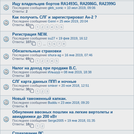
Ищу владельцев бортов RA1493G, RA2086G, RA2399G
Последнее сообщение
gleb_sonic
«
10 июл 2019, 09:06
Ответы:
2
Как получить СЛГ и зарегистрироват Ан-2 ?
Последнее сообщение
Genri
«
25 июн 2019, 20:04
Ответы:
82
1
2
3
4
5
6
Регистрация NEW.
Последнее сообщение
su27
«
19 фев 2019, 16:12
Ответы:
107
1
5
6
7
8
…
Обязательные страховки
Последнее сообщение
shura-ag
«
16 янв 2019, 07:46
Ответы:
69
1
2
3
4
5
Налог на доход при продаже В.С.
Последнее сообщение
Ильшур
«
08 янв 2019, 18:38
Ответы:
10
СЛГ карта данных ППП и ночные
Последнее сообщение
smixer
«
20 ноя 2018, 12:51
Ответы:
38
1
2
3
Новый таможенный капкан.
Последнее сообщение
Buddu
«
23 июн 2018, 09:20
Ответы:
6
Обнуление ввозных пошлин на легкие вертолеты и
авиадвижки до 200 кВт
Последнее сообщение
Serge2005
«
19 янв 2018, 01:35
Ответы:
18
1
2
Страхование ВС