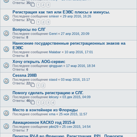
Ответы:
35
1
2
3
Регистрация как тип или ЕЭВС плюсы и минусы.
Последнее сообщение
smixer
«
29 апр 2016, 16:26
Ответы:
37
1
2
3
Вопросы по СЛГ
Последнее сообщение
Genri
«
27 апр 2016, 20:09
Ответы:
8
Нанесение государственные регистрационных знаков на
ЕЭВС
Последнее сообщение
Malabar
«
10 апр 2016, 17:01
Ответы:
8
Хочу открыть AOG-сервис
Последнее сообщение
qingguan
«
17 мар 2016, 18:34
Ответы:
6
Cessna 208B
Последнее сообщение
stasd
«
03 мар 2016, 15:17
Ответы:
22
1
2
Помогу сделать регистрацию и СЛГ.
Последнее сообщение
leksey
«
03 дек 2015, 04:09
Ответы:
46
1
2
3
4
Место в контейнере из Флориды
Последнее сообщение
xma
«
25 ноя 2015, 11:57
Авиационное КАСКО год 2015-й
Последнее сообщение
pilot29
«
25 сен 2015, 14:54
Ответы:
7
Перегон RV-8 во Францию. Регистрация. PPL. Помогите