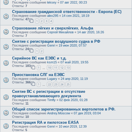
Последнее сообщение
leksey
«
07 авг 2022, 00:23
Ответы:
7
Страхование гражданской ответственности - Европа (ЕС)
Последнее сообщение
alex295
«
14 сен 2021, 18:19
Ответы:
47
1
2
3
4
Страхование лёгких и сверхлёгких. Альфа
Последнее сообщение
Сергей Михайлов
«
14 авг 2020, 16:26
Ответы:
7
Снятие с регистрации воздушного судна в РФ
Последнее сообщение
Genri
«
19 июн 2020, 07:57
Ответы:
24
1
2
Серийное ВС как ЕЭВС и т.д.
Последнее сообщение
ksm15
«
07 май 2020, 19:55
Ответы:
183
1
10
11
12
13
…
Приостановка СЛГ на ЕЭВС
Последнее сообщение
Lugary
«
24 апр 2020, 11:19
Ответы:
366
1
22
23
24
25
…
Снятие ВС с регистрации в отсутствие
правоустанавливающего документа
Последнее сообщение
Timfly
«
02 фев 2020, 01:28
Ответы:
11
Общий список зарегистрированных вертолетов в РФ.
Последнее сообщение
Andrey.Moscow
«
07 дек 2019, 03:04
Ответы:
10
Регистрация RA и пилотское EASA
Последнее сообщение
Genri
«
10 июл 2019, 12:39
Ответы:
5