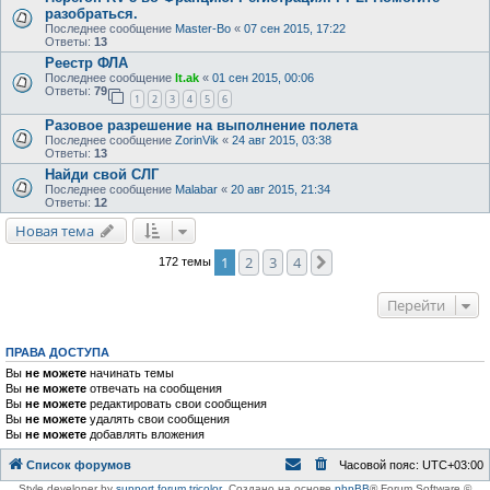
разобраться.
Последнее сообщение
Master-Bo
«
07 сен 2015, 17:22
Ответы:
13
Реестр ФЛА
Последнее сообщение
lt.ak
«
01 сен 2015, 00:06
Ответы:
79
1
2
3
4
5
6
Разовое разрешение на выполнение полета
Последнее сообщение
ZorinVik
«
24 авг 2015, 03:38
Ответы:
13
Найди свой СЛГ
Последнее сообщение
Malabar
«
20 авг 2015, 21:34
Ответы:
12
Новая тема
1
2
3
4
След.
172 темы
Перейти
ПРАВА ДОСТУПА
Вы
не можете
начинать темы
Вы
не можете
отвечать на сообщения
Вы
не можете
редактировать свои сообщения
Вы
не можете
удалять свои сообщения
Вы
не можете
добавлять вложения
Список форумов
Часовой пояс:
UTC+03:00
Style developer by
support forum tricolor
,
Создано на основе
phpBB
® Forum Software ©