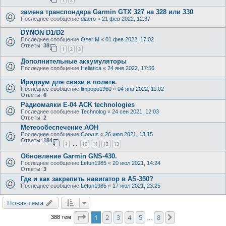
замена транспондера Garmin GTX 327 на 328 или 330
Последнее сообщение
diaero
«
21 фев 2022, 12:37
DYNON D1/D2
Последнее сообщение
Олег М
«
01 фев 2022, 17:02
Ответы:
38
1
2
3
Дополнительные аккумуляторы
Последнее сообщение
Heliatica
«
24 янв 2022, 17:56
Иридиум для связи в полете.
Последнее сообщение
limpopo1960
«
04 янв 2022, 11:02
Ответы:
6
Радиомаяки E-04 ACK technologies
Последнее сообщение
Technolog
«
24 сен 2021, 12:03
Ответы:
2
Метеообеспечение АОН
Последнее сообщение
Corvus
«
26 июл 2021, 13:15
Ответы:
184
1
10
11
12
13
…
Обновление Garmin GNS-430.
Последнее сообщение
Letun1985
«
20 июл 2021, 14:24
Ответы:
3
Где и как закрепить навигатор в AS-350?
Последнее сообщение
Letun1985
«
17 июл 2021, 23:25
Новая тема
Страница
1
из
8
1
2
3
4
5
8
След.
388 тем
…