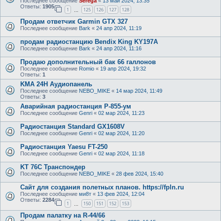
Последнее сообщение
Serega
«
13 май 2024, 13:35
Ответы:
1905
1
125
126
127
128
…
Продам ответчик Garmin GTX 327
Последнее сообщение
Bark
«
24 апр 2024, 11:19
продам радиостанцию Bendix King KY197A
Последнее сообщение
Bark
«
24 апр 2024, 11:16
Продаю дополнительный бак 66 галлонов
Последнее сообщение
Romio
«
19 апр 2024, 19:32
Ответы:
1
KMA 24H Аудиопанель
Последнее сообщение
NEBO_MIKE
«
14 мар 2024, 11:49
Ответы:
3
Аварийная радиостанция Р-855-ум
Последнее сообщение
Genri
«
02 мар 2024, 11:23
Радиостанция Standard GX1608V
Последнее сообщение
Genri
«
02 мар 2024, 11:20
Радиостанция Yaesu FT-250
Последнее сообщение
Genri
«
02 мар 2024, 11:18
KT 76C Транспондер
Последнее сообщение
NEBO_MIKE
«
28 фев 2024, 15:40
Сайт для создания полетных планов. https://fpln.ru
Последнее сообщение
ми8т
«
13 фев 2024, 12:04
Ответы:
2284
1
150
151
152
153
…
Продам палатку на R-44/66