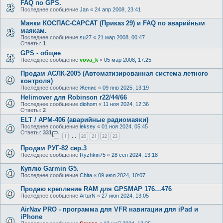
FAQ по GPS.
Последнее сообщение
Jan
«
24 апр 2008, 23:41
Маяки КОСПАС-САРСАТ (Приказ 29) и FAQ по аварийным
маякам.
Последнее сообщение
su27
«
21 мар 2008, 00:47
Ответы:
1
GPS - общее
Последнее сообщение
vova_k
«
05 мар 2008, 17:25
Продам АСЛК-2005 (Автоматизированная система летного
контроля)
Последнее сообщение
Женис
«
09 янв 2025, 13:19
Helimover для Robinson r22/44/66
Последнее сообщение
diohom
«
11 ноя 2024, 12:36
Ответы:
2
ELT / АРМ-406 (аварийные радиомаяки)
Последнее сообщение
leksey
«
01 ноя 2024, 05:45
Ответы:
331
1
20
21
22
23
…
Продам РУГ-82 сер.3
Последнее сообщение
Ryzhkin75
«
28 сен 2024, 13:18
Куплю Garmin G5.
Последнее сообщение
Chita
«
09 июл 2024, 10:07
Продаю крепление RAM для GPSMAP 176…476
Последнее сообщение
ArturN
«
27 июн 2024, 13:05
AirNav PRO - программа для VFR навигации для iPad и
iPhone