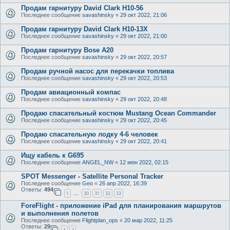
Продам гарнитуру David Clark H10-56
Последнее сообщение
savashinsky
«
29 окт 2022, 21:06
Продам гарнитуру David Clark H10-13X
Последнее сообщение
savashinsky
«
29 окт 2022, 21:00
Продам гарнитуру Bose A20
Последнее сообщение
savashinsky
«
29 окт 2022, 20:57
Продам ручной насос для перекачки топлива
Последнее сообщение
savashinsky
«
29 окт 2022, 20:53
Продам авиационный компас
Последнее сообщение
savashinsky
«
29 окт 2022, 20:48
Продаю спасательный костюм Mustang Ocean Commander
Последнее сообщение
savashinsky
«
29 окт 2022, 20:45
Продаю спасательную лодку 4-6 человек
Последнее сообщение
savashinsky
«
29 окт 2022, 20:41
Ищу кабель к G695
Последнее сообщение
ANGEL_NW
«
12 июн 2022, 02:15
SPOT Messenger - Satellite Personal Tracker
Последнее сообщение
Geo
«
26 апр 2022, 16:39
Ответы:
494
1
30
31
32
33
…
ForeFlight - приложение iPad для планирования маршрутов
и выполнения полетов
Последнее сообщение
Flightplan_ops
«
20 мар 2022, 11:25
Ответы:
29
1
2