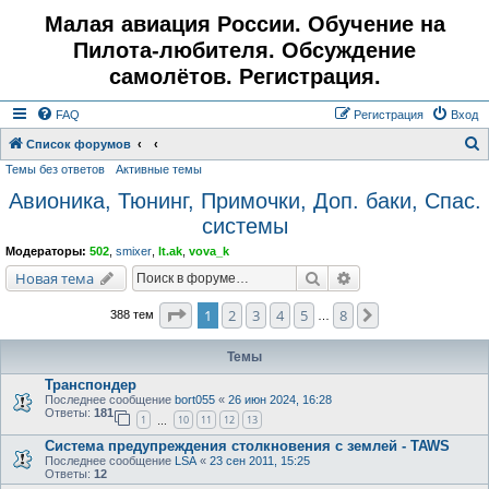
Малая авиация России. Обучение на
Пилота-любителя. Обсуждение
самолётов. Регистрация.
FAQ
Регистрация
Вход
Список форумов
Темы без ответов
Активные темы
о
Авионика, Тюнинг, Примочки, Доп. баки, Спас.
и
системы
с
к
Модераторы:
502
,
smixer
,
lt.ak
,
vova_k
Поиск
Расширенный поис
Новая тема
Страница
1
из
8
1
2
3
4
5
8
След.
388 тем
…
Темы
Транспондер
Последнее сообщение
bort055
«
26 июн 2024, 16:28
Ответы:
181
1
10
11
12
13
…
Система предупреждения столкновения с землей - TAWS
Последнее сообщение
LSA
«
23 сен 2011, 15:25
Ответы:
12