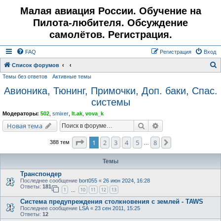
Малая авиация России. Обучение на
Пилота-любителя. Обсуждение
самолётов. Регистрация.
FAQ
Регистрация
Вход
Список форумов
Темы без ответов
Активные темы
о
Авионика, Тюнинг, Примочки, Доп. баки, Спас.
и
системы
с
к
Модераторы:
502
,
smixer
,
lt.ak
,
vova_k
Поиск
Расширенный поис
Новая тема
Страница
1
из
8
1
2
3
4
5
8
След.
388 тем
…
Темы
Транспондер
Последнее сообщение
bort055
«
26 июн 2024, 16:28
Ответы:
181
1
10
11
12
13
…
Система предупреждения столкновения с землей - TAWS
Последнее сообщение
LSA
«
23 сен 2011, 15:25
Ответы:
12