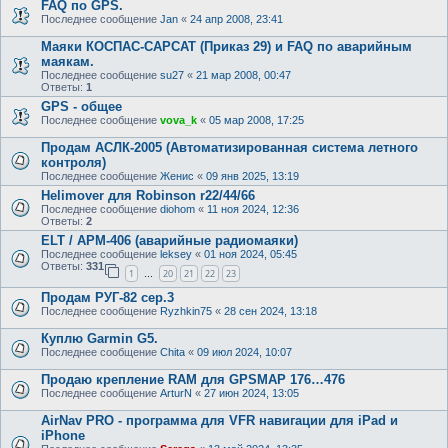
FAQ по GPS.
Последнее сообщение
Jan
«
24 апр 2008, 23:41
Маяки КОСПАС-САРСАТ (Приказ 29) и FAQ по аварийным
маякам.
Последнее сообщение
su27
«
21 мар 2008, 00:47
Ответы:
1
GPS - общее
Последнее сообщение
vova_k
«
05 мар 2008, 17:25
Продам АСЛК-2005 (Автоматизированная система летного
контроля)
Последнее сообщение
Женис
«
09 янв 2025, 13:19
Helimover для Robinson r22/44/66
Последнее сообщение
diohom
«
11 ноя 2024, 12:36
Ответы:
2
ELT / АРМ-406 (аварийные радиомаяки)
Последнее сообщение
leksey
«
01 ноя 2024, 05:45
Ответы:
331
1
20
21
22
23
…
Продам РУГ-82 сер.3
Последнее сообщение
Ryzhkin75
«
28 сен 2024, 13:18
Куплю Garmin G5.
Последнее сообщение
Chita
«
09 июл 2024, 10:07
Продаю крепление RAM для GPSMAP 176…476
Последнее сообщение
ArturN
«
27 июн 2024, 13:05
AirNav PRO - программа для VFR навигации для iPad и
iPhone