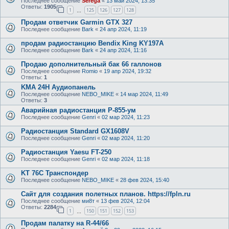
Последнее сообщение
Serega
«
13 май 2024, 13:35
Ответы:
1905
1
125
126
127
128
…
Продам ответчик Garmin GTX 327
Последнее сообщение
Bark
«
24 апр 2024, 11:19
продам радиостанцию Bendix King KY197A
Последнее сообщение
Bark
«
24 апр 2024, 11:16
Продаю дополнительный бак 66 галлонов
Последнее сообщение
Romio
«
19 апр 2024, 19:32
Ответы:
1
KMA 24H Аудиопанель
Последнее сообщение
NEBO_MIKE
«
14 мар 2024, 11:49
Ответы:
3
Аварийная радиостанция Р-855-ум
Последнее сообщение
Genri
«
02 мар 2024, 11:23
Радиостанция Standard GX1608V
Последнее сообщение
Genri
«
02 мар 2024, 11:20
Радиостанция Yaesu FT-250
Последнее сообщение
Genri
«
02 мар 2024, 11:18
KT 76C Транспондер
Последнее сообщение
NEBO_MIKE
«
28 фев 2024, 15:40
Сайт для создания полетных планов. https://fpln.ru
Последнее сообщение
ми8т
«
13 фев 2024, 12:04
Ответы:
2284
1
150
151
152
153
…
Продам палатку на R-44/66