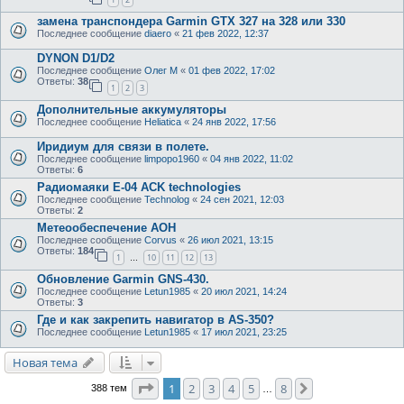
замена транспондера Garmin GTX 327 на 328 или 330
Последнее сообщение
diaero
«
21 фев 2022, 12:37
DYNON D1/D2
Последнее сообщение
Олег М
«
01 фев 2022, 17:02
Ответы:
38
1
2
3
Дополнительные аккумуляторы
Последнее сообщение
Heliatica
«
24 янв 2022, 17:56
Иридиум для связи в полете.
Последнее сообщение
limpopo1960
«
04 янв 2022, 11:02
Ответы:
6
Радиомаяки E-04 ACK technologies
Последнее сообщение
Technolog
«
24 сен 2021, 12:03
Ответы:
2
Метеообеспечение АОН
Последнее сообщение
Corvus
«
26 июл 2021, 13:15
Ответы:
184
1
10
11
12
13
…
Обновление Garmin GNS-430.
Последнее сообщение
Letun1985
«
20 июл 2021, 14:24
Ответы:
3
Где и как закрепить навигатор в AS-350?
Последнее сообщение
Letun1985
«
17 июл 2021, 23:25
Новая тема
Страница
1
из
8
1
2
3
4
5
8
След.
388 тем
…