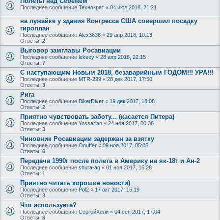
Полеты над Себежем
Последнее сообщение
Технократ
«
04 июл 2018, 21:21
на лужайке у здания Конгресса США совершил посадку
гироплан
Последнее сообщение
Alex3636
«
29 апр 2018, 10:13
Ответы:
2
Выговор замглавы Росавиации
Последнее сообщение
leksey
«
28 апр 2018, 22:15
Ответы:
7
С наступающим Новым 2018, безаварийным ГОДОМ!!! УРА!!!
Последнее сообщение
MTR-299
«
28 дек 2017, 17:50
Ответы:
3
Рига
Последнее сообщение
BikerDiver
«
19 дек 2017, 18:08
Ответы:
2
Приятно чувствовать заботу... (касается Питера)
Последнее сообщение
Yossarian
«
24 ноя 2017, 00:38
Ответы:
3
Чиновник Росавиации задержан за взятку
Последнее сообщение
Onuffer
«
09 ноя 2017, 05:05
Ответы:
6
Передача 1990г после полета в Америку на як-18т и Ан-2
Последнее сообщение
shura-ag
«
01 ноя 2017, 15:28
Ответы:
1
Приятно читать хорошие новости)
Последнее сообщение
Pol2
«
17 окт 2017, 15:19
Ответы:
3
Что используете?
Последнее сообщение
СергейХели
«
04 сен 2017, 17:04
Ответы:
6