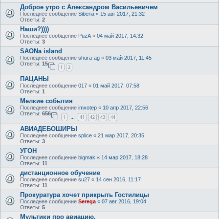
Доброе утро с Александром Васильевичем
Последнее сообщение
Siberia
«
15 авг 2017, 21:32
Ответы:
2
Наши?))))
Последнее сообщение
PuzA
«
04 май 2017, 14:32
Ответы:
3
SAONa island
Последнее сообщение
shura-ag
«
03 май 2017, 11:45
Ответы:
15
1
2
ПАЦАНЫ
Последнее сообщение
017
«
01 май 2017, 07:58
Ответы:
1
Мелкие события
Последнее сообщение
imxotep
«
10 апр 2017, 22:56
Ответы:
656
1
41
42
43
44
…
АВИАДЕБОШИРЫ
Последнее сообщение
splice
«
21 мар 2017, 20:35
Ответы:
3
УГОН
Последнее сообщение
bigmak
«
14 мар 2017, 18:28
Ответы:
11
дистанционное обучение
Последнее сообщение
su27
«
14 сен 2016, 11:17
Ответы:
11
Прокуратура хочет прикрыть Гостилицы
Последнее сообщение
Serega
«
07 авг 2016, 19:04
Ответы:
5
Мультики про авиацию.