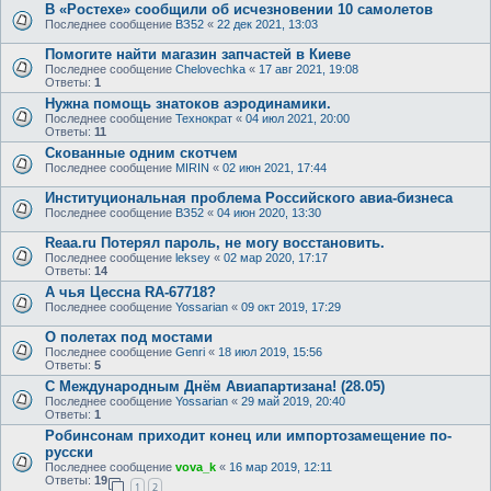
В «Ростехе» сообщили об исчезновении 10 самолетов
Последнее сообщение
ВЗ52
«
22 дек 2021, 13:03
Помогите найти магазин запчастей в Киеве
Последнее сообщение
Chelovechka
«
17 авг 2021, 19:08
Ответы:
1
Нужна помощь знатоков аэродинамики.
Последнее сообщение
Технократ
«
04 июл 2021, 20:00
Ответы:
11
Скованные одним скотчем
Последнее сообщение
MIRIN
«
02 июн 2021, 17:44
Институциональная проблема Российского авиа-бизнеса
Последнее сообщение
ВЗ52
«
04 июн 2020, 13:30
Reaa.ru Потерял пароль, не могу восстановить.
Последнее сообщение
leksey
«
02 мар 2020, 17:17
Ответы:
14
А чья Цессна RA-67718?
Последнее сообщение
Yossarian
«
09 окт 2019, 17:29
О полетах под мостами
Последнее сообщение
Genri
«
18 июл 2019, 15:56
Ответы:
5
С Международным Днём Авиапартизана! (28.05)
Последнее сообщение
Yossarian
«
29 май 2019, 20:40
Ответы:
1
Робинсонам приходит конец или импортозамещение по-
русски
Последнее сообщение
vova_k
«
16 мар 2019, 12:11
Ответы:
19
1
2