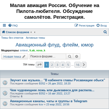
Малая авиация России. Обучение на
Пилота-любителя. Обсуждение
самолётов. Регистрация.
FAQ
Регистрация
Вход
Список форумов
Темы без ответов
Активные темы
о
Авиационный флуд, флейм, юмор
и
с
Модераторы:
smixer
,
lt.ak
,
vova_k
к
Поиск
Расширенный поис
Новая тема
Страница
1
из
16
1
2
3
4
5
16
След.
784 темы
…
Темы
Звучит как музыка... "В кабинете главы Росавиации обыск"
Последнее сообщение
ВЗ52
«
26 дек 2022, 18:20
Чем чудовищнее ложь или дымзавеса для распила...
Последнее сообщение
ВЗ52
«
16 авг 2022, 13:27
Ответы:
6
Авиационные каналы, чаты и группы в Telegram
Последнее сообщение
ksv
«
23 мар 2022, 18:56