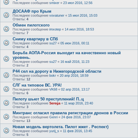
Последнее сообщение
smixer
«
23 июл 2016, 12:56
ДОСААФ про Крым
Последнее сообщение
vovatuner
«
15 июл 2016, 15:03
Ответы:
4
Обмен пилотского
Последнее сообщение
imxotep
«
14 июл 2016, 18:53
Ответы:
7
Сниму квартиру в СПб
Последнее сообщение
su27
«
05 июн 2016, 00:11
Ответы:
4
Борьба АОПА-Россия выходит на качественно новый
уровень.
Последнее сообщение
su27
«
16 май 2016, 11:23
Ответы:
2
Р44 сел на дорогу в Нижегородской области
Последнее сообщение
bokr
«
20 апр 2016, 18:59
Ответы:
12
СЛГ на типовое ВС. УРА!
Последнее сообщение
VK68
«
02 апр 2016, 13:17
Ответы:
6
Пилоту шьют 50 преступлений! П..ц
Последнее сообщение
Serega
«
11 мар 2016, 23:40
Ответы:
3
Минтранс огласил правила регистрации дронов в России
Последнее сообщение
Genri
«
24 фев 2016, 23:07
Ответы:
13
Новая модель вертолета. Пилот жжет . Респект)
Последнее сообщение
yurij_s
«
11 фев 2016, 13:45
Ответы:
5