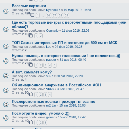
Веселые картинки
Последнее сообщение
Kyznec17
«
10 мар 2019, 19:58
Ответы:
428
1
26
27
28
29
…
Где есть торговые центры с вертолетными площадками (или
вблизи)?
Последнее сообщение
Cognatio
«
11 фев 2019, 22:08
Ответы:
16
1
2
ТОП Самых интересных ПП и геоточек до 500 км от МСК
Последнее сообщение
Lee
«
04 фев 2019, 20:25
Ответы:
7
Нужна помощь в интернет голосовании ! не поленитесь)))
Последнее сообщение
trapper
«
31 дек 2018, 00:40
Ответы:
72
1
2
3
4
5
А вот, самолёт кому?
Последнее сообщение
su27
«
30 окт 2018, 22:20
Ответы:
4
Об авиационном анархизме в Российском АОН
Последнее сообщение
VK68
«
30 сен 2018, 21:47
Ответы:
50
1
2
3
4
Послеремонтные косяки приходят внезапно
Последнее сообщение
mErLin
«
15 авг 2018, 15:08
Посмотрите видео, умоляю :)))
Последнее сообщение
gioner
«
15 июл 2018, 17:42
Ответы:
40
1
2
3