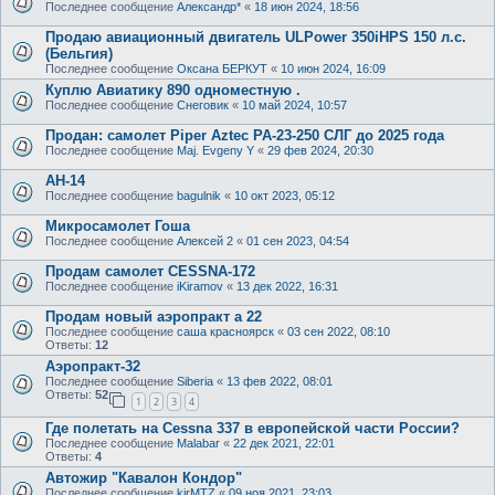
Последнее сообщение
Александр*
«
18 июн 2024, 18:56
Продаю авиационный двигатель ULPower 350iHPS 150 л.с.
(Бельгия)
Последнее сообщение
Оксана БЕРКУТ
«
10 июн 2024, 16:09
Куплю Авиатику 890 одноместную .
Последнее сообщение
Снеговик
«
10 май 2024, 10:57
Продан: самолет Piper Aztec PA-23-250 СЛГ до 2025 года
Последнее сообщение
Maj. Evgeny Y
«
29 фев 2024, 20:30
АН-14
Последнее сообщение
bagulnik
«
10 окт 2023, 05:12
Микросамолет Гоша
Последнее сообщение
Алексей 2
«
01 сен 2023, 04:54
Продам самолет CESSNA-172
Последнее сообщение
iKiramov
«
13 дек 2022, 16:31
Продам новый аэропракт а 22
Последнее сообщение
саша красноярск
«
03 сен 2022, 08:10
Ответы:
12
Аэропракт-32
Последнее сообщение
Siberia
«
13 фев 2022, 08:01
Ответы:
52
1
2
3
4
Где полетать на Cessna 337 в европейской части России?
Последнее сообщение
Malabar
«
22 дек 2021, 22:01
Ответы:
4
Автожир "Кавалон Кондор"
Последнее сообщение
kirMTZ
«
09 ноя 2021, 23:03