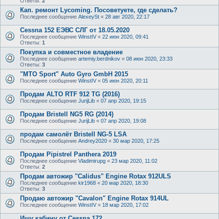
Ответы:
2
Кап. ремонт Lycoming. Посоветуете, где сделать?
Последнее сообщение
AlexeySt
«
28 авг 2020, 22:17
Cessna 152 ЕЭВС СЛГ от 18.05.2020
Последнее сообщение
WinstIV
«
22 июн 2020, 09:41
Ответы:
1
Покупка и совместное владение
Последнее сообщение
artemiy.berdnikov
«
08 июн 2020, 23:33
Ответы:
3
"MTO Sport" Auto Gyro GmbH 2015
Последнее сообщение
WinstIV
«
05 июн 2020, 20:11
Продам ALTO RTF 912 TG (2016)
Последнее сообщение
JurijLib
«
07 апр 2020, 19:15
Продам Bristell NG5 RG (2014)
Последнее сообщение
JurijLib
«
07 апр 2020, 19:08
продам самолёт Bristell NG-5 LSA
Последнее сообщение
Andrey2020
«
30 мар 2020, 17:25
Продам Pipistrel Panthera 2019
Последнее сообщение
Vladimirupg
«
23 мар 2020, 11:02
Ответы:
2
Продам автожир "Calidus" Engine Rotax 912ULS
Последнее сообщение
kir1968
«
20 мар 2020, 18:30
Ответы:
3
Продаю автожир "Cavalon" Engine Rotax 914UL
Последнее сообщение
WinstIV
«
18 мар 2020, 17:02
Ищу кабину от Cessna 172