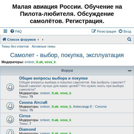
Малая авиация России. Обучение на
Пилота-любителя. Обсуждение
самолётов. Регистрация.
FAQ
Регистрация
Вход
Список форумов
Темы без ответов
Активные темы
о
Самолет - выбор, покупка, эксплуатация
и
с
Модераторы:
smixer
,
lt.ak
,
vova_k
к
Форум
Общие вопросы выбора и покупки
Общие вопросы выбора и покупки самолетов. Как выбрать самолет?
Какой самолет лучше для каких целей? Что нужно знать при выборе
самолета?
Модераторы:
smixer
,
lt.ak
,
vova_k
Темы:
79
Cessna Aircraft
Модераторы:
smixer
,
lt.ak
,
vova_k
,
Александр E - Cessna
Темы:
75
Cirrus
Модераторы:
smixer
,
lt.ak
,
vova_k
Темы:
7
Diamond
Модераторы:
smixer
,
lt.ak
,
vova_k