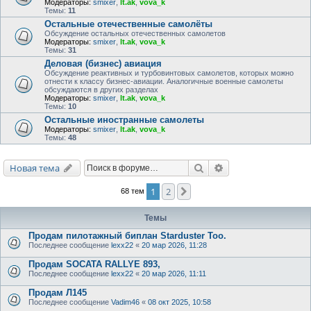
Модераторы:
smixer
,
lt.ak
,
vova_k
Темы:
11
Остальные отечественные самолёты
Обсуждение остальных отечественных самолетов
Модераторы:
smixer
,
lt.ak
,
vova_k
Темы:
31
Деловая (бизнес) авиация
Обсуждение реактивных и турбовинтовых самолетов, которых можно
отнести к классу бизнес-авиации. Аналогичные военные самолеты
обсуждаются в других разделах
Модераторы:
smixer
,
lt.ak
,
vova_k
Темы:
10
Остальные иностранные самолеты
Модераторы:
smixer
,
lt.ak
,
vova_k
Темы:
48
Поиск
Расширенный поис
Новая тема
1
2
След.
68 тем
Темы
Продам пилотажный биплан Starduster Too.
Последнее сообщение
lexx22
«
20 мар 2026, 11:28
Продам SOCATA RALLYE 893,
Последнее сообщение
lexx22
«
20 мар 2026, 11:11
Продам Л145
Последнее сообщение
Vadim46
«
08 окт 2025, 10:58