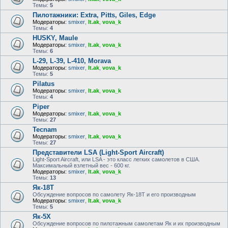
Темы:
5
Пилотажники: Extra, Pitts, Giles, Edge
Модераторы:
smixer
,
lt.ak
,
vova_k
Темы:
4
HUSKY, Maule
Модераторы:
smixer
,
lt.ak
,
vova_k
Темы:
6
L-29, L-39, L-410, Morava
Модераторы:
smixer
,
lt.ak
,
vova_k
Темы:
5
Pilatus
Модераторы:
smixer
,
lt.ak
,
vova_k
Темы:
4
Piper
Модераторы:
smixer
,
lt.ak
,
vova_k
Темы:
27
Tecnam
Модераторы:
smixer
,
lt.ak
,
vova_k
Темы:
27
Представители LSA (Light-Sport Aircraft)
Light-Sport Aircraft, или LSA - это класс легких самолетов в США.
Максимальный взлетный вес - 600 кг.
Модераторы:
smixer
,
lt.ak
,
vova_k
Темы:
13
Як-18Т
Обсуждение вопросов по самолету Як-18Т и его производным
Модераторы:
smixer
,
lt.ak
,
vova_k
Темы:
5
Як-5Х
Обсуждение вопросов по пилотажным самолетам Як и их производным