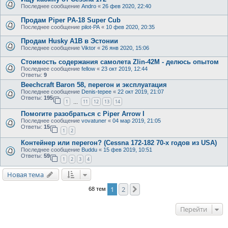
Последнее сообщение
Andro
«
26 фев 2020, 22:40
Продам Piper PA-18 Super Cub
Последнее сообщение
pilot-PA
«
10 фев 2020, 20:35
Продам Husky A1B в Эстонии
Последнее сообщение
Viktor
«
26 янв 2020, 15:06
Стоимость содержания самолета Zlin-42M - делюсь опытом
Последнее сообщение
fellow
«
23 окт 2019, 12:44
Ответы:
9
Beechcraft Baron 58, перегон и эксплуатация
Последнее сообщение
Denis-tepee
«
22 окт 2019, 21:07
Ответы:
195
1
11
12
13
14
…
Помогите разобраться с Piper Arrow I
Последнее сообщение
vovatuner
«
04 мар 2019, 21:05
Ответы:
15
1
2
Контейнер или перегон? (Cessna 172-182 70-х годов из USA)
Последнее сообщение
Buddu
«
15 фев 2019, 10:51
Ответы:
59
1
2
3
4
Новая тема
1
2
След.
68 тем
Перейти