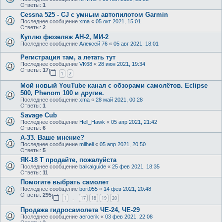
Ответы:
1
Cessna 525 - CJ с умным автопилотом Garmin
Последнее сообщение
xma
«
05 окт 2021, 15:01
Ответы:
2
Куплю фюзеляж АН-2, МИ-2
Последнее сообщение
Алексей 76
«
05 авг 2021, 18:01
Регистрация там, а летать тут
Последнее сообщение
VK68
«
28 июн 2021, 19:34
Ответы:
17
1
2
Мой новый YouTube канал с обзорами самолётов. Eclipse
500, Phenom 100 и другие.
Последнее сообщение
xma
«
28 май 2021, 00:28
Ответы:
1
Savage Cub
Последнее сообщение
Hell_Hawk
«
05 апр 2021, 21:42
Ответы:
6
А-33. Ваше мнение?
Последнее сообщение
milheli
«
05 апр 2021, 20:50
Ответы:
5
ЯК-18 Т продайте, пожалуйста
Последнее сообщение
baikalguide
«
25 фев 2021, 18:35
Ответы:
11
Помогите выбрать самолет
Последнее сообщение
bort055
«
14 фев 2021, 20:48
Ответы:
295
1
17
18
19
20
…
Продажа гидросамолета ЧЕ-24, ЧЕ-29
Последнее сообщение
aeroerik
«
03 фев 2021, 22:08