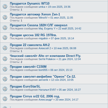
Продается Dynamic WT10
Последнее сообщение
umka
«
19 сен 2025, 19:36
Ответы:
1
Продается автожир Xenon Zen-1
Последнее сообщение
WinstIV
«
01 июл 2025, 11:05
Ответы:
1
Продается Cessna 182H СЛГ оверхол
Последнее сообщение
Maj. Evgeny Y
«
22 май 2025, 14:42
Продам цессна 182 RG 1978гв.
Последнее сообщение
migalkin
«
07 фев 2025, 16:14
Продам 22 самолета АН-2
Последнее сообщение
Алексей 2
«
10 янв 2025, 06:08
Ответы:
1
Чешский самолёт Alto от компании Direct Fly.
Последнее сообщение
Serhii Poliakov
«
21 дек 2024, 12:04
Ответы:
2
Продам самолёт С150М
Последнее сообщение
bort055
«
06 окт 2024, 15:13
Продам самолет-амфибию "Орион" Ск-12.
Последнее сообщение
aeroerik
«
12 сен 2024, 10:05
Продаю EuroStarSL
Последнее сообщение
Наталья EV97
«
05 авг 2024, 16:27
Продам Cirrus sr22 G2, 2006 год.
Последнее сообщение
Александр*
«
20 июн 2024, 14:17
.