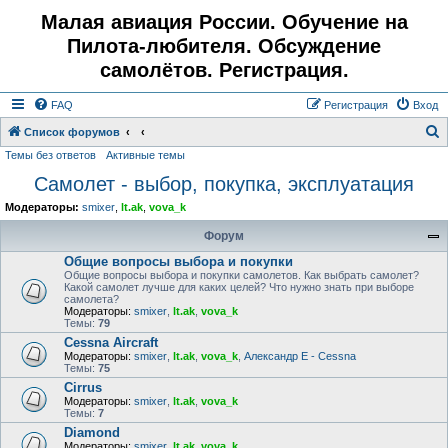
Малая авиация России. Обучение на
Пилота-любителя. Обсуждение
самолётов. Регистрация.
FAQ
Регистрация
Вход
Список форумов
Темы без ответов
Активные темы
о
Самолет - выбор, покупка, эксплуатация
и
с
Модераторы:
smixer
,
lt.ak
,
vova_k
к
Форум
Общие вопросы выбора и покупки
Общие вопросы выбора и покупки самолетов. Как выбрать самолет?
Какой самолет лучше для каких целей? Что нужно знать при выборе
самолета?
Модераторы:
smixer
,
lt.ak
,
vova_k
Темы:
79
Cessna Aircraft
Модераторы:
smixer
,
lt.ak
,
vova_k
,
Александр E - Cessna
Темы:
75
Cirrus
Модераторы:
smixer
,
lt.ak
,
vova_k
Темы:
7
Diamond
Модераторы:
smixer
,
lt.ak
,
vova_k