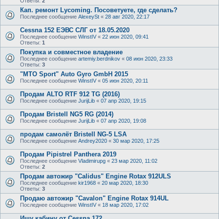
Ответы:
2
Кап. ремонт Lycoming. Посоветуете, где сделать?
Последнее сообщение
AlexeySt
«
28 авг 2020, 22:17
Cessna 152 ЕЭВС СЛГ от 18.05.2020
Последнее сообщение
WinstIV
«
22 июн 2020, 09:41
Ответы:
1
Покупка и совместное владение
Последнее сообщение
artemiy.berdnikov
«
08 июн 2020, 23:33
Ответы:
3
"MTO Sport" Auto Gyro GmbH 2015
Последнее сообщение
WinstIV
«
05 июн 2020, 20:11
Продам ALTO RTF 912 TG (2016)
Последнее сообщение
JurijLib
«
07 апр 2020, 19:15
Продам Bristell NG5 RG (2014)
Последнее сообщение
JurijLib
«
07 апр 2020, 19:08
продам самолёт Bristell NG-5 LSA
Последнее сообщение
Andrey2020
«
30 мар 2020, 17:25
Продам Pipistrel Panthera 2019
Последнее сообщение
Vladimirupg
«
23 мар 2020, 11:02
Ответы:
2
Продам автожир "Calidus" Engine Rotax 912ULS
Последнее сообщение
kir1968
«
20 мар 2020, 18:30
Ответы:
3
Продаю автожир "Cavalon" Engine Rotax 914UL
Последнее сообщение
WinstIV
«
18 мар 2020, 17:02
Ищу кабину от Cessna 172