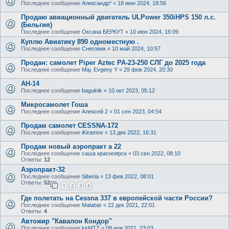
Последнее сообщение
Александр*
«
18 июн 2024, 18:56
Продаю авиационный двигатель ULPower 350iHPS 150 л.с.
(Бельгия)
Последнее сообщение
Оксана БЕРКУТ
«
10 июн 2024, 16:09
Куплю Авиатику 890 одноместную .
Последнее сообщение
Снеговик
«
10 май 2024, 10:57
Продан: самолет Piper Aztec PA-23-250 СЛГ до 2025 года
Последнее сообщение
Maj. Evgeny Y
«
29 фев 2024, 20:30
АН-14
Последнее сообщение
bagulnik
«
10 окт 2023, 05:12
Микросамолет Гоша
Последнее сообщение
Алексей 2
«
01 сен 2023, 04:54
Продам самолет CESSNA-172
Последнее сообщение
iKiramov
«
13 дек 2022, 16:31
Продам новый аэропракт а 22
Последнее сообщение
саша красноярск
«
03 сен 2022, 08:10
Ответы:
12
Аэропракт-32
Последнее сообщение
Siberia
«
13 фев 2022, 08:01
Ответы:
52
1
2
3
4
Где полетать на Cessna 337 в европейской части России?
Последнее сообщение
Malabar
«
22 дек 2021, 22:01
Ответы:
4
Автожир "Кавалон Кондор"
Последнее сообщение
kirMTZ
«
09 ноя 2021, 23:03