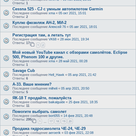
Ответы:
1
Cessna 525 - CJ с умным автопилотом Garmin
Последнее сообщение
xma
«
05 окт 2021, 15:01
Ответы:
2
Куплю фюзеляж АН-2, МИ-2
Последнее сообщение
Алексей 76
«
05 авг 2021, 18:01
Регистрация там, а летать тут
Последнее сообщение
VK68
«
28 июн 2021, 19:34
Ответы:
17
1
2
Мой новый YouTube канал с обзорами самолётов. Eclipse
500, Phenom 100 и другие.
Последнее сообщение
xma
«
28 май 2021, 00:28
Ответы:
1
Savage Cub
Последнее сообщение
Hell_Hawk
«
05 апр 2021, 21:42
Ответы:
6
А-33. Ваше мнение?
Последнее сообщение
milheli
«
05 апр 2021, 20:50
Ответы:
5
ЯК-18 Т продайте, пожалуйста
Последнее сообщение
baikalguide
«
25 фев 2021, 18:35
Ответы:
11
Помогите выбрать самолет
Последнее сообщение
bort055
«
14 фев 2021, 20:48
Ответы:
295
1
17
18
19
20
…
Продажа гидросамолета ЧЕ-24, ЧЕ-29
Последнее сообщение
aeroerik
«
03 фев 2021, 22:08