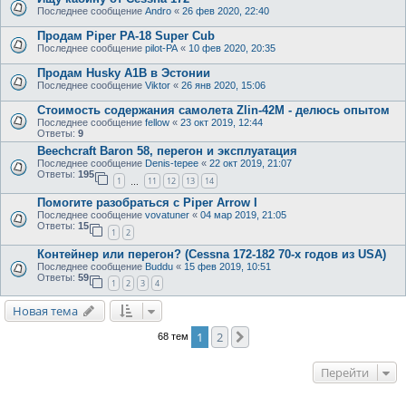
Последнее сообщение
Andro
«
26 фев 2020, 22:40
Продам Piper PA-18 Super Cub
Последнее сообщение
pilot-PA
«
10 фев 2020, 20:35
Продам Husky A1B в Эстонии
Последнее сообщение
Viktor
«
26 янв 2020, 15:06
Стоимость содержания самолета Zlin-42M - делюсь опытом
Последнее сообщение
fellow
«
23 окт 2019, 12:44
Ответы:
9
Beechcraft Baron 58, перегон и эксплуатация
Последнее сообщение
Denis-tepee
«
22 окт 2019, 21:07
Ответы:
195
1
11
12
13
14
…
Помогите разобраться с Piper Arrow I
Последнее сообщение
vovatuner
«
04 мар 2019, 21:05
Ответы:
15
1
2
Контейнер или перегон? (Cessna 172-182 70-х годов из USA)
Последнее сообщение
Buddu
«
15 фев 2019, 10:51
Ответы:
59
1
2
3
4
Новая тема
1
2
След.
68 тем
Перейти