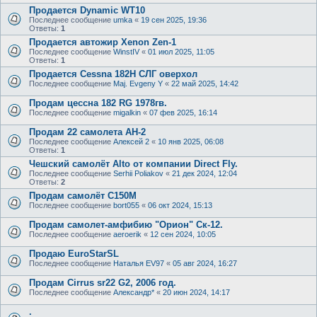
Продается Dynamic WT10
Последнее сообщение
umka
«
19 сен 2025, 19:36
Ответы:
1
Продается автожир Xenon Zen-1
Последнее сообщение
WinstIV
«
01 июл 2025, 11:05
Ответы:
1
Продается Cessna 182H СЛГ оверхол
Последнее сообщение
Maj. Evgeny Y
«
22 май 2025, 14:42
Продам цессна 182 RG 1978гв.
Последнее сообщение
migalkin
«
07 фев 2025, 16:14
Продам 22 самолета АН-2
Последнее сообщение
Алексей 2
«
10 янв 2025, 06:08
Ответы:
1
Чешский самолёт Alto от компании Direct Fly.
Последнее сообщение
Serhii Poliakov
«
21 дек 2024, 12:04
Ответы:
2
Продам самолёт С150М
Последнее сообщение
bort055
«
06 окт 2024, 15:13
Продам самолет-амфибию "Орион" Ск-12.
Последнее сообщение
aeroerik
«
12 сен 2024, 10:05
Продаю EuroStarSL
Последнее сообщение
Наталья EV97
«
05 авг 2024, 16:27
Продам Cirrus sr22 G2, 2006 год.
Последнее сообщение
Александр*
«
20 июн 2024, 14:17
.