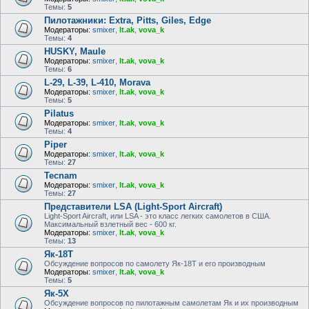
Темы:
5
Пилотажники: Extra, Pitts, Giles, Edge
Модераторы:
smixer
,
lt.ak
,
vova_k
Темы:
4
HUSKY, Maule
Модераторы:
smixer
,
lt.ak
,
vova_k
Темы:
6
L-29, L-39, L-410, Morava
Модераторы:
smixer
,
lt.ak
,
vova_k
Темы:
5
Pilatus
Модераторы:
smixer
,
lt.ak
,
vova_k
Темы:
4
Piper
Модераторы:
smixer
,
lt.ak
,
vova_k
Темы:
27
Tecnam
Модераторы:
smixer
,
lt.ak
,
vova_k
Темы:
27
Представители LSA (Light-Sport Aircraft)
Light-Sport Aircraft, или LSA - это класс легких самолетов в США.
Максимальный взлетный вес - 600 кг.
Модераторы:
smixer
,
lt.ak
,
vova_k
Темы:
13
Як-18Т
Обсуждение вопросов по самолету Як-18Т и его производным
Модераторы:
smixer
,
lt.ak
,
vova_k
Темы:
5
Як-5Х
Обсуждение вопросов по пилотажным самолетам Як и их производным