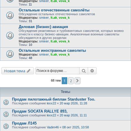
Модераторы:
smixer
,
lt.ak
,
vova_k
Темы:
11
Остальные отечественные самолёты
Обсуждение остальных отечественных самолетов
Модераторы:
smixer
,
lt.ak
,
vova_k
Темы:
31
Деловая (бизнес) авиация
Обсуждение реактивных и турбовинтовых самолетов, которых можно
отнести к классу бизнес-авиации. Аналогичные военные самолеты
обсуждаются в других разделах
Модераторы:
smixer
,
lt.ak
,
vova_k
Темы:
10
Остальные иностранные самолеты
Модераторы:
smixer
,
lt.ak
,
vova_k
Темы:
48
Поиск
Расширенный поис
Новая тема
1
2
След.
68 тем
Темы
Продам пилотажный биплан Starduster Too.
Последнее сообщение
lexx22
«
20 мар 2026, 11:28
Продам SOCATA RALLYE 893,
Последнее сообщение
lexx22
«
20 мар 2026, 11:11
Продам Л145
Последнее сообщение
Vadim46
«
08 окт 2025, 10:58