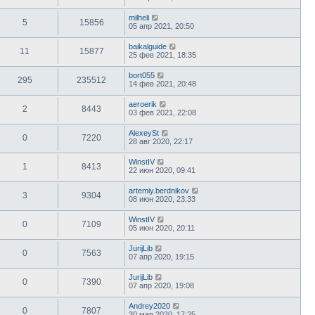
milheli
5
15856
05 апр 2021, 20:50
baikalguide
11
15877
25 фев 2021, 18:35
bort055
295
235512
14 фев 2021, 20:48
aeroerik
2
8443
03 фев 2021, 22:08
AlexeySt
0
7220
28 авг 2020, 22:17
WinstIV
1
8413
22 июн 2020, 09:41
artemiy.berdnikov
3
9304
08 июн 2020, 23:33
WinstIV
0
7109
05 июн 2020, 20:11
JurijLib
0
7563
07 апр 2020, 19:15
JurijLib
0
7390
07 апр 2020, 19:08
Andrey2020
0
7807
30 мар 2020, 17:25