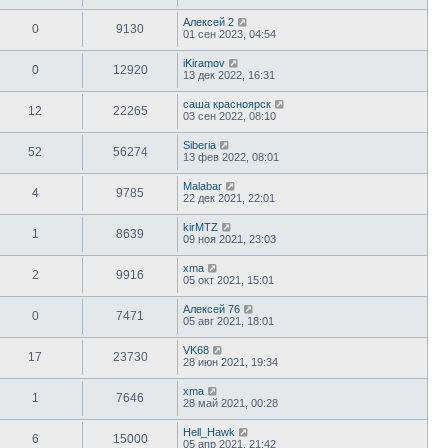
Алексей 2
0
9130
01 сен 2023, 04:54
iKiramov
0
12920
13 дек 2022, 16:31
саша красноярск
12
22265
03 сен 2022, 08:10
Siberia
52
56274
13 фев 2022, 08:01
Malabar
4
9785
22 дек 2021, 22:01
kirMTZ
1
8639
09 ноя 2021, 23:03
xma
2
9916
05 окт 2021, 15:01
Алексей 76
0
7471
05 авг 2021, 18:01
VK68
17
23730
28 июн 2021, 19:34
xma
1
7646
28 май 2021, 00:28
Hell_Hawk
6
15000
05 апр 2021, 21:42