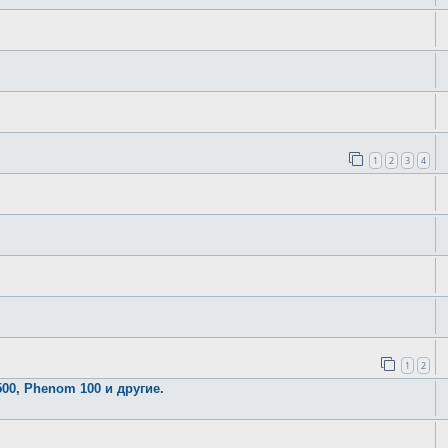
1
2
3
4
1
2
00, Phenom 100 и другие.