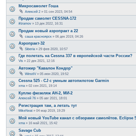
Микросамолет Гоша
Алексей 2
»
01 сен 2023, 04:54
Продам самолет CESSNA-172
iKiramov
»
13 дек 2022, 16:31
Продам новый аэропракт а 22
саша красноярск
»
06 дек 2019, 04:26
Аэропракт-32
Siberia
»
29 фев 2020, 10:57
Где полетать на Cessna 337 в европейской части России?
Vis
»
22 дек 2021, 12:16
Автожир "Кавалон Кондор"
WinstIV
»
05 июн 2020, 19:52
Cessna 525 - CJ с умным автопилотом Garmin
xma
»
02 сен 2021, 19:14
Куплю фюзеляж АН-2, МИ-2
Алексей 76
»
05 авг 2021, 18:01
Регистрация там, а летать тут
MikeNeat
»
04 мар 2019, 19:29
Мой новый YouTube канал с обзорами самолётов. Eclipse 5
xma
»
16 май 2021, 15:42
Savage Cub
vovi
»
15 июн 2017, 12:44