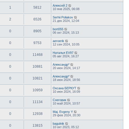
Алексей 2
1
5812
10 янв 2025, 06:08
Serhii Poliakov
2
6526
21 дек 2024, 12:04
bort055
0
8905
06 окт 2024, 15:13
aeroerik
0
9753
12 сен 2024, 10:05
Наталья EV97
0
11468
05 авг 2024, 16:27
Александр*
0
10881
20 июн 2024, 14:17
Александр*
0
10821
18 июн 2024, 18:56
Оксана БЕРКУТ
0
10959
10 июн 2024, 16:09
Снеговик
0
11134
10 май 2024, 10:57
Maj. Evgeny Y
0
12938
29 фев 2024, 20:30
bagulnik
0
13815
10 окт 2023, 05:12