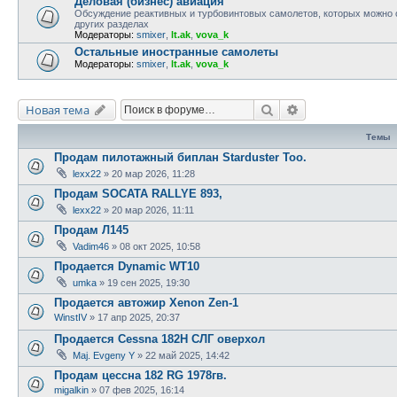
Деловая (бизнес) авиация
Обсуждение реактивных и турбовинтовых самолетов, которых можно 
других разделах
Модераторы:
smixer
,
lt.ak
,
vova_k
Остальные иностранные самолеты
Модераторы:
smixer
,
lt.ak
,
vova_k
Поиск
Расширенный по
Новая тема
Темы
Продам пилотажный биплан Starduster Too.
lexx22
»
20 мар 2026, 11:28
Продам SOCATA RALLYE 893,
lexx22
»
20 мар 2026, 11:11
Продам Л145
Vadim46
»
08 окт 2025, 10:58
Продается Dynamic WT10
umka
»
19 сен 2025, 19:30
Продается автожир Xenon Zen-1
WinstIV
»
17 апр 2025, 20:37
Продается Cessna 182H СЛГ оверхол
Maj. Evgeny Y
»
22 май 2025, 14:42
Продам цессна 182 RG 1978гв.
migalkin
»
07 фев 2025, 16:14