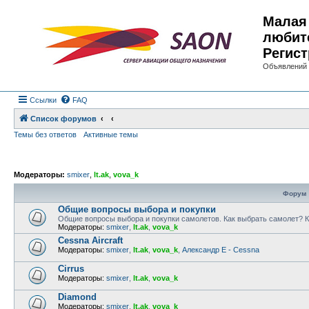
Малая 
любит
Регист
Объявлений 
Ссылки
FAQ
Список форумов
Темы без ответов
Активные темы
Модераторы:
smixer
,
lt.ak
,
vova_k
Форум
Общие вопросы выбора и покупки
Общие вопросы выбора и покупки самолетов. Как выбрать самолет? К
Модераторы:
smixer
,
lt.ak
,
vova_k
Cessna Aircraft
Модераторы:
smixer
,
lt.ak
,
vova_k
,
Александр E - Cessna
Cirrus
Модераторы:
smixer
,
lt.ak
,
vova_k
Diamond
Модераторы:
smixer
,
lt.ak
,
vova_k