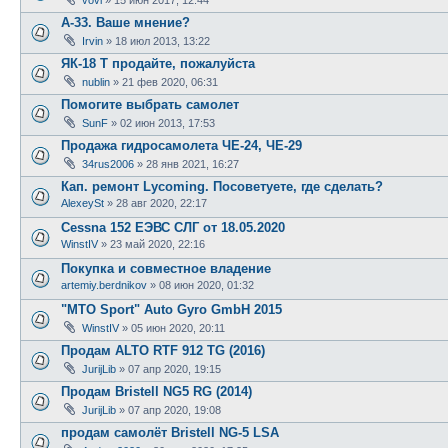
А-33. Ваше мнение?
Irvin
»
18 июл 2013, 13:22
ЯК-18 Т продайте, пожалуйста
nublin
»
21 фев 2020, 06:31
Помогите выбрать самолет
SunF
»
02 июн 2013, 17:53
Продажа гидросамолета ЧЕ-24, ЧЕ-29
34rus2006
»
28 янв 2021, 16:27
Кап. ремонт Lycoming. Посоветуете, где сделать?
AlexeySt
»
28 авг 2020, 22:17
Cessna 152 ЕЭВС СЛГ от 18.05.2020
WinstIV
»
23 май 2020, 22:16
Покупка и совместное владение
artemiy.berdnikov
»
08 июн 2020, 01:32
"MTO Sport" Auto Gyro GmbH 2015
WinstIV
»
05 июн 2020, 20:11
Продам ALTO RTF 912 TG (2016)
JurijLib
»
07 апр 2020, 19:15
Продам Bristell NG5 RG (2014)
JurijLib
»
07 апр 2020, 19:08
продам самолёт Bristell NG-5 LSA