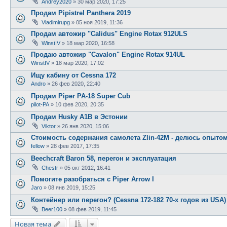
Andrey2020
»
30 мар 2020, 17:25
Продам Pipistrel Panthera 2019
Vladimirupg
»
05 ноя 2019, 11:36
Продам автожир "Calidus" Engine Rotax 912ULS
WinstIV
»
18 мар 2020, 16:58
Продаю автожир "Cavalon" Engine Rotax 914UL
WinstIV
»
18 мар 2020, 17:02
Ищу кабину от Cessna 172
Andro
»
26 фев 2020, 22:40
Продам Piper PA-18 Super Cub
pilot-PA
»
10 фев 2020, 20:35
Продам Husky A1B в Эстонии
Viktor
»
26 янв 2020, 15:06
Стоимость содержания самолета Zlin-42M - делюсь опыто
fellow
»
28 фев 2017, 17:35
Beechcraft Baron 58, перегон и эксплуатация
Chestr
»
05 окт 2012, 16:41
Помогите разобраться с Piper Arrow I
Jaro
»
08 янв 2019, 15:25
Контейнер или перегон? (Cessna 172-182 70-х годов из USA)
Beer100
»
08 фев 2019, 11:45
Новая тема