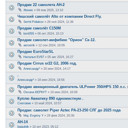
Продам 22 самолета АН-2
Женис
»
09 янв 2025, 13:10
Чешский самолёт Alto от компании Direct Fly.
Serhii Poliakov
»
26 ноя 2024, 11:36
Продам самолёт С150М
bort055
»
06 окт 2024, 15:13
Продам самолет-амфибию "Орион" Ск-12.
aeroerik
»
12 сен 2024, 10:05
Продаю EuroStarSL
Наталья EV97
»
05 авг 2024, 16:27
Продам Cirrus sr22 G2, 2006 год.
Александр*
»
20 июн 2024, 14:17
.
Александр*
»
18 июн 2024, 18:56
Продаю авиационный двигатель ULPower 350iHPS 150 л.с. 
Оксана БЕРКУТ
»
10 июн 2024, 16:09
Куплю Авиатику 890 одноместную .
Снеговик
»
10 май 2024, 10:57
Продан: самолет Piper Aztec PA-23-250 СЛГ до 2025 года
Maj. Evgeny Y
»
29 фев 2024, 20:30
АН-14
bagulnik
»
10 окт 2023, 05:12