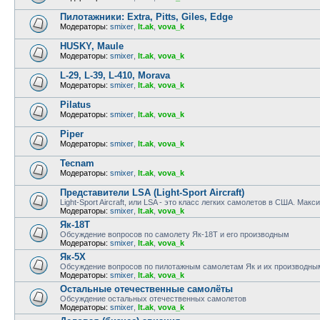
Пилотажники: Extra, Pitts, Giles, Edge
Модераторы:
smixer
,
lt.ak
,
vova_k
HUSKY, Maule
Модераторы:
smixer
,
lt.ak
,
vova_k
L-29, L-39, L-410, Morava
Модераторы:
smixer
,
lt.ak
,
vova_k
Pilatus
Модераторы:
smixer
,
lt.ak
,
vova_k
Piper
Модераторы:
smixer
,
lt.ak
,
vova_k
Tecnam
Модераторы:
smixer
,
lt.ak
,
vova_k
Представители LSA (Light-Sport Aircraft)
Light-Sport Aircraft, или LSA - это класс легких самолетов в США. Макс
Модераторы:
smixer
,
lt.ak
,
vova_k
Як-18Т
Обсуждение вопросов по самолету Як-18Т и его производным
Модераторы:
smixer
,
lt.ak
,
vova_k
Як-5Х
Обсуждение вопросов по пилотажным самолетам Як и их производны
Модераторы:
smixer
,
lt.ak
,
vova_k
Остальные отечественные самолёты
Обсуждение остальных отечественных самолетов
Модераторы:
smixer
,
lt.ak
,
vova_k