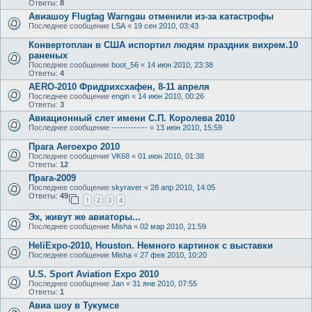
Ответы:
8
Авиашоу Flugtag Warngau отменили из-за катастрофы
Последнее сообщение
LSA
«
19 сен 2010, 03:43
Конвертоплан в США испортил людям праздник вихрем.10
раненых
Последнее сообщение
boot_56
«
14 июн 2010, 23:38
Ответы:
4
AERO-2010 Фридрихсхафен, 8-11 апреля
Последнее сообщение
engin
«
14 июн 2010, 00:26
Ответы:
3
Авиационный слет имени С.П. Королева 2010
Последнее сообщение
-------------
«
13 июн 2010, 15:59
Прага Aeroexpo 2010
Последнее сообщение
VK68
«
01 июн 2010, 01:38
Ответы:
12
Прага-2009
Последнее сообщение
skyraver
«
28 апр 2010, 14:05
Ответы:
49
1
2
3
4
Эх, живут же авиаторы...
Последнее сообщение
Misha
«
02 мар 2010, 21:59
HeliExpo-2010, Houston. Немного картинок с выставки
Последнее сообщение
Misha
«
27 фев 2010, 10:20
U.S. Sport Aviation Expo 2010
Последнее сообщение
Jan
«
31 янв 2010, 07:55
Ответы:
1
Авиа шоу в Тукумсе