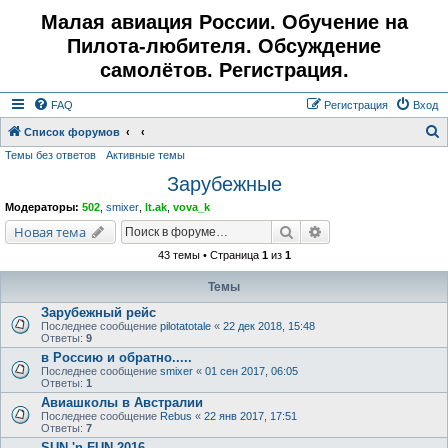
Малая авиация России. Обучение на
Пилота-любителя. Обсуждение
самолётов. Регистрация.
FAQ
Регистрация
Вход
Список форумов
Темы без ответов
Активные темы
о
Зарубежные
и
с
Модераторы:
502
,
smixer
,
lt.ak
,
vova_k
к
Поиск
Расширенный поис
Новая тема
43 темы • Страница
1
из
1
Темы
Зарубежный рейс
Последнее сообщение
pilotatotale
«
22 дек 2018, 15:48
Ответы:
9
в Россию и обратно.....
Последнее сообщение
smixer
«
01 сен 2017, 06:05
Ответы:
1
Авиашколы в Австралии
Последнее сообщение
Rebus
«
22 янв 2017, 17:51
Ответы:
7
SUN 'n FUN 2016