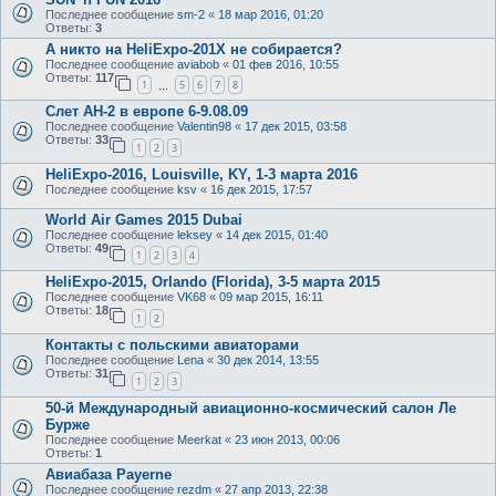
Последнее сообщение
sm-2
«
18 мар 2016, 01:20
Ответы:
3
А никто на HeliExpo-201X не собирается?
Последнее сообщение
aviabob
«
01 фев 2016, 10:55
Ответы:
117
1
5
6
7
8
…
Слет АН-2 в европе 6-9.08.09
Последнее сообщение
Valentin98
«
17 дек 2015, 03:58
Ответы:
33
1
2
3
HeliExpo-2016, Louisville, KY, 1-3 марта 2016
Последнее сообщение
ksv
«
16 дек 2015, 17:57
World Air Games 2015 Dubai
Последнее сообщение
leksey
«
14 дек 2015, 01:40
Ответы:
49
1
2
3
4
HeliExpo-2015, Orlando (Florida), 3-5 марта 2015
Последнее сообщение
VK68
«
09 мар 2015, 16:11
Ответы:
18
1
2
Контакты с польскими авиаторами
Последнее сообщение
Lena
«
30 дек 2014, 13:55
Ответы:
31
1
2
3
50-й Международный авиационно-космический салон Ле
Бурже
Последнее сообщение
Meerkat
«
23 июн 2013, 00:06
Ответы:
1
Авиабаза Payerne
Последнее сообщение
rezdm
«
27 апр 2013, 22:38