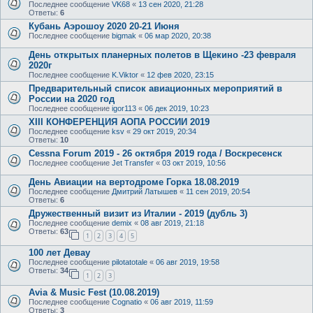
Последнее сообщение
VK68
«
13 сен 2020, 21:28
Ответы:
6
Кубань Аэрошоу 2020 20-21 Июня
Последнее сообщение
bigmak
«
06 мар 2020, 20:38
День открытых планерных полетов в Щекино -23 февраля
2020г
Последнее сообщение
K.Viktor
«
12 фев 2020, 23:15
Предварительный список авиационных мероприятий в
России на 2020 год
Последнее сообщение
igor113
«
06 дек 2019, 10:23
XIII КОНФЕРЕНЦИЯ АОПА РОССИИ 2019
Последнее сообщение
ksv
«
29 окт 2019, 20:34
Ответы:
10
Cessna Forum 2019 - 26 октября 2019 года / Воскресенск
Последнее сообщение
Jet Transfer
«
03 окт 2019, 10:56
День Авиации на вертодроме Горка 18.08.2019
Последнее сообщение
Дмитрий Латышев
«
11 сен 2019, 20:54
Ответы:
6
Дружественный визит из Италии - 2019 (дубль 3)
Последнее сообщение
demix
«
08 авг 2019, 21:18
Ответы:
63
1
2
3
4
5
100 лет Девау
Последнее сообщение
pilotatotale
«
06 авг 2019, 19:58
Ответы:
34
1
2
3
Avia & Music Fest (10.08.2019)
Последнее сообщение
Cognatio
«
06 авг 2019, 11:59
Ответы:
3