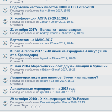
Ответы:
2
Подготовка частных пилотов ЮФО к ОЗП 2017-2018
Последнее сообщение
ksv
«
26 окт 2017, 15:53
Ответы:
3
XI конференция АОПА 27-29.10.2017
Последнее сообщение
Jantar
«
09 окт 2017, 19:41
Ответы:
9
21 октября 2017г - Волжанка - авиапраздник
Последнее сообщение
Andrey Ivanov
«
09 окт 2017, 18:23
Вертолетом на МАКС-2017
Последнее сообщение
mcda
«
22 июн 2017, 20:44
Ответы:
2
Kuban Airshow 2017 17-18 июня на аэродроме Азимут (30 км
от г. Краснодара)
Последнее сообщение
bigmak
«
19 июн 2017, 20:06
Ответы:
9
21 мая 2016г Маресьевский слет друзей авиации в Чувашии
Последнее сообщение
mErLin
«
08 май 2017, 19:28
Ответы:
3
Лекция-практикум для пилотов: Зачем нам парашют?
Последнее сообщение
leksey
«
13 апр 2017, 15:17
Ответы:
2
Авиационные мероприятия на 2017 год:
Последнее сообщение
igor113
«
01 янв 2017, 10:17
29 октября 2016г - X Конференция АОПА-Россия
Последнее сообщение
Старый шкраб
«
18 ноя 2016, 13:13
Ответы:
34
1
2
3