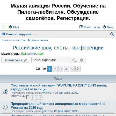
Малая авиация России. Обучение на
Пилота-любителя. Обсуждение
самолётов. Регистрация.
FAQ
Регистрация
Вход
Список форумов
Темы без ответов
Активные темы
о
Российские шоу, слёты, конференции
и
с
Модераторы:
502
,
smixer
,
lt.ak
к
Поиск
Расширенный поис
Новая тема
1
2
3
4
5
След.
228 тем
Темы
Фестиваль малой авиации "АЭРОЛЕТО 2015" 18-19 июля,
аэродром Гостилицы
Последнее сообщение
AVPAVC
«
02 авг 2015, 22:02
Ответы:
30
1
2
3
Предварительный список авиационных мероприятий в
России на 2026 год
Последнее сообщение
igor113
«
12 фев 2026, 20:03