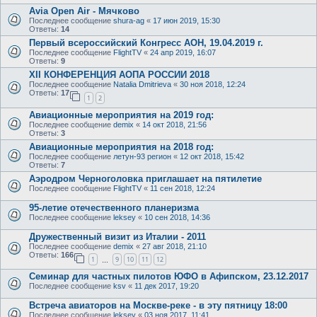
Avia Open Air - Мячково
Последнее сообщение
shura-ag
«
17 июн 2019, 15:30
Ответы:
14
Первый всероссийский Конгресс АОН, 19.04.2019 г.
Последнее сообщение
FlightTV
«
24 апр 2019, 16:07
Ответы:
9
XII КОНФЕРЕНЦИЯ АОПА РОССИИ 2018
Последнее сообщение
Natalia Dmitrieva
«
30 ноя 2018, 12:24
Ответы:
17
1
2
Авиационные мероприятия на 2019 год:
Последнее сообщение
demix
«
14 окт 2018, 21:56
Ответы:
3
Авиационные мероприятия на 2018 год:
Последнее сообщение
летун-93 регион
«
12 окт 2018, 15:42
Ответы:
7
Аэродром Черноголовка приглашает на пятилетие
Последнее сообщение
FlightTV
«
11 сен 2018, 12:24
95-летие отечественного планеризма
Последнее сообщение
leksey
«
10 сен 2018, 14:36
Дружественный визит из Италии - 2011
Последнее сообщение
demix
«
27 авг 2018, 21:10
Ответы:
166
1
9
10
11
12
…
Семинар для частных пилотов ЮФО в Афипском, 23.12.2017
Последнее сообщение
ksv
«
11 дек 2017, 19:20
Встреча авиаторов на Москве-реке - в эту пятницу 18:00
Последнее сообщение
leksey
«
03 ноя 2017, 11:41