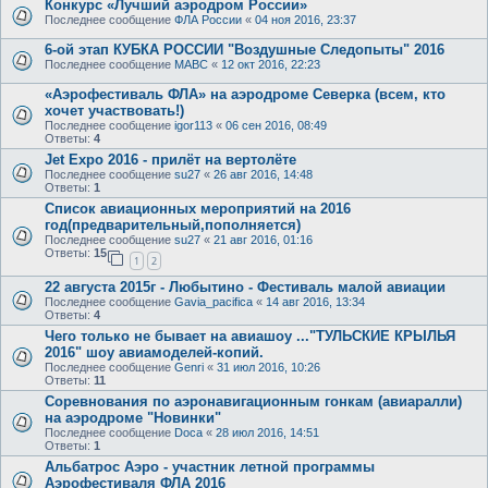
Конкурс «Лучший аэродром России»
Последнее сообщение
ФЛА России
«
04 ноя 2016, 23:37
6-ой этап КУБКА РОССИИ "Воздушные Следопыты" 2016
Последнее сообщение
МАВС
«
12 окт 2016, 22:23
«Аэрофестиваль ФЛА» на аэродроме Северка (всем, кто
хочет участвовать!)
Последнее сообщение
igor113
«
06 сен 2016, 08:49
Ответы:
4
Jet Expo 2016 - прилёт на вертолёте
Последнее сообщение
su27
«
26 авг 2016, 14:48
Ответы:
1
Список авиационных мероприятий на 2016
год(предварительный,пополняется)
Последнее сообщение
su27
«
21 авг 2016, 01:16
Ответы:
15
1
2
22 августа 2015г - Любытино - Фестиваль малой авиации
Последнее сообщение
Gavia_pacifica
«
14 авг 2016, 13:34
Ответы:
4
Чего только не бывает на авиашоу ..."ТУЛЬСКИЕ КРЫЛЬЯ
2016" шоу авиамоделей-копий.
Последнее сообщение
Genri
«
31 июл 2016, 10:26
Ответы:
11
Соревнования по аэронавигационным гонкам (авиаралли)
на аэродроме "Новинки"
Последнее сообщение
Doca
«
28 июл 2016, 14:51
Ответы:
1
Альбатрос Аэро - участник летной программы
Аэрофестиваля ФЛА 2016