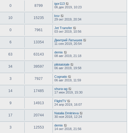
igor113
0
8799
06 дек 2019, 10:23
ksv
10
15235
29 окт 2019, 20:34
Jet Transfer
0
7961
03 окт 2019, 10:56
Дмитрий Латышев
6
13354
11 сен 2019, 20:54
demix
63
63143
08 авг 2019, 21:18
pilotatotale
34
39597
06 авг 2019, 19:58
Cognatio
3
7927
06 авг 2019, 11:59
shura-ag
14
17485
17 июн 2019, 15:30
FlightTV
9
14913
24 апр 2019, 16:07
Natalia Dmitrieva
17
20744
30 ноя 2018, 12:24
demix
3
12553
14 окт 2018, 21:56