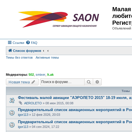
Малая 
любит
Регист
Объявлений 
Ссылки
FAQ
Список форумов
Темы без ответов
Активные темы
Модераторы:
502
,
smixer
,
lt.ak
Поиск
Расширенный по
Новая тема
Темы
Фестиваль малой авиации "АЭРОЛЕТО 2015" 18-19 июля, 
AEROLETO
»
08 июн 2015, 00:08
Предварительный список авиационных мероприятий в Рос
igor113
»
12 фев 2026, 20:03
Предварительный список авиационных мероприятий в Рос
igor113
»
04 сен 2024, 17:22