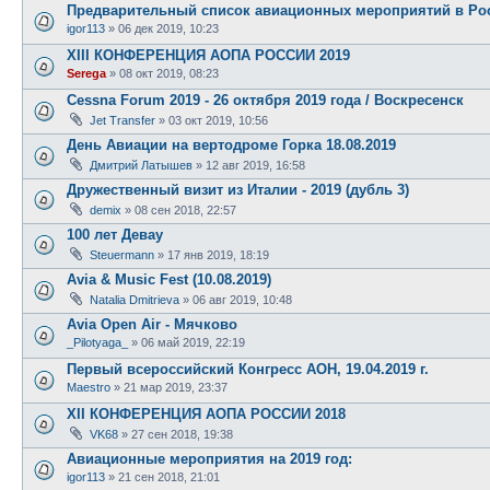
Предварительный список авиационных мероприятий в Рос
igor113
»
06 дек 2019, 10:23
XIII КОНФЕРЕНЦИЯ АОПА РОССИИ 2019
Serega
»
08 окт 2019, 08:23
Cessna Forum 2019 - 26 октября 2019 года / Воскресенск
Jet Transfer
»
03 окт 2019, 10:56
День Авиации на вертодроме Горка 18.08.2019
Дмитрий Латышев
»
12 авг 2019, 16:58
Дружественный визит из Италии - 2019 (дубль 3)
demix
»
08 сен 2018, 22:57
100 лет Девау
Steuermann
»
17 янв 2019, 18:19
Avia & Music Fest (10.08.2019)
Natalia Dmitrieva
»
06 авг 2019, 10:48
Avia Open Air - Мячково
_Pilotyaga_
»
06 май 2019, 22:19
Первый всероссийский Конгресс АОН, 19.04.2019 г.
Maestro
»
21 мар 2019, 23:37
XII КОНФЕРЕНЦИЯ АОПА РОССИИ 2018
VK68
»
27 сен 2018, 19:38
Авиационные мероприятия на 2019 год:
igor113
»
21 сен 2018, 21:01