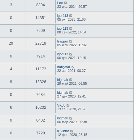
Lee
3
8894
23 июл 2024, 20:57
igor113
0
14351
05 окт 2023, 21:08
igor113
0
7909
08 сен 2022, 14:34
trapper
20
22719
05 июн 2022, 11:02
igor113
0
7914
06 дек 2021, 12:15
nafigatar
4
11173
22 авг 2021, 00:27
bigmak
9
13326
29 май 2021, 06:55
bigmak
0
7684
27 дек 2020, 12:41
VK68
6
10232
13 сен 2020, 21:28
bigmak
0
8402
06 мар 2020, 20:38
K.Viktor
0
7729
12 фев 2020, 23:15