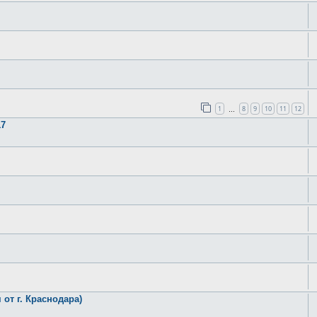
1
8
9
10
11
12
…
17
 от г. Краснодара)