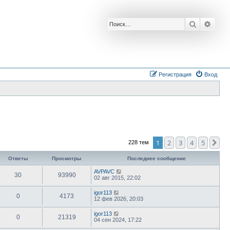
Поиск
Расш
Регистрация
Вход
1
2
3
4
5
Сл
228 тем
Ответы
Просмотры
Последнее сообщение
AVPAVC
30
93990
02 авг 2015, 22:02
igor113
0
4173
12 фев 2026, 20:03
igor113
0
21319
04 сен 2024, 17:22