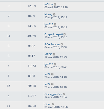
mErLin
3
12909
08 май 2017, 19:28
leksey
2
8429
13 апр 2017, 15:17
igor113
0
13885
01 янв 2017, 10:17
Старый шкраб
34
49059
18 ноя 2016, 13:13
ФЛА России
0
9892
04 ноя 2016, 23:37
МАВС
0
9817
12 окт 2016, 22:23
igor113
4
11153
06 сен 2016, 08:49
su27
1
8188
26 авг 2016, 14:48
su27
15
29845
21 авг 2016, 01:16
Gavia_pacifica
4
11087
14 авг 2016, 13:34
Genri
11
15298
31 июл 2016, 10:26