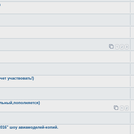
и
1
2
3
чет участвовать!)
ельный,пополняется)
1
2
2016" шоу авиамоделей-копий.