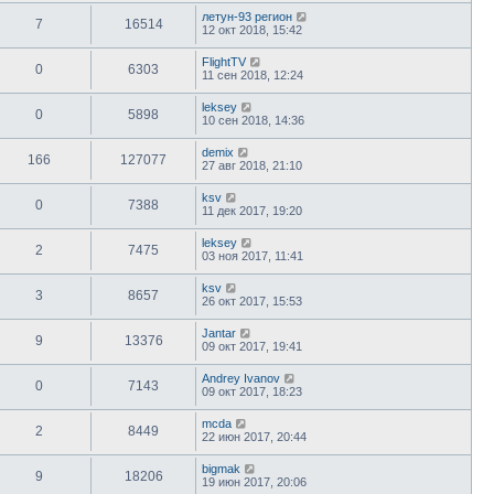
летун-93 регион
7
16514
12 окт 2018, 15:42
FlightTV
0
6303
11 сен 2018, 12:24
leksey
0
5898
10 сен 2018, 14:36
demix
166
127077
27 авг 2018, 21:10
ksv
0
7388
11 дек 2017, 19:20
leksey
2
7475
03 ноя 2017, 11:41
ksv
3
8657
26 окт 2017, 15:53
Jantar
9
13376
09 окт 2017, 19:41
Andrey Ivanov
0
7143
09 окт 2017, 18:23
mcda
2
8449
22 июн 2017, 20:44
bigmak
9
18206
19 июн 2017, 20:06