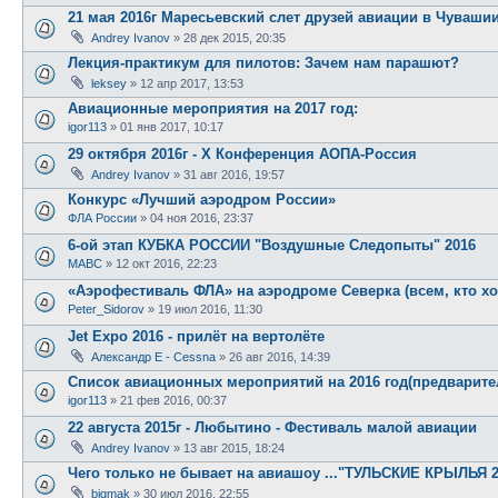
21 мая 2016г Маресьевский слет друзей авиации в Чуваши
Andrey Ivanov
»
28 дек 2015, 20:35
Лекция-практикум для пилотов: Зачем нам парашют?
leksey
»
12 апр 2017, 13:53
Авиационные мероприятия на 2017 год:
igor113
»
01 янв 2017, 10:17
29 октября 2016г - X Конференция АОПА-Россия
Andrey Ivanov
»
31 авг 2016, 19:57
Конкурс «Лучший аэродром России»
ФЛА России
»
04 ноя 2016, 23:37
6-ой этап КУБКА РОССИИ "Воздушные Следопыты" 2016
МАВС
»
12 окт 2016, 22:23
«Аэрофестиваль ФЛА» на аэродроме Северка (всем, кто хо
Peter_Sidorov
»
19 июл 2016, 11:30
Jet Expo 2016 - прилёт на вертолёте
Александр E - Cessna
»
26 авг 2016, 14:39
Список авиационных мероприятий на 2016 год(предварит
igor113
»
21 фев 2016, 00:37
22 августа 2015г - Любытино - Фестиваль малой авиации
Andrey Ivanov
»
13 авг 2015, 18:24
Чего только не бывает на авиашоу ..."ТУЛЬСКИЕ КРЫЛЬЯ 
bigmak
»
30 июл 2016, 22:55