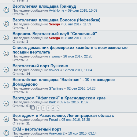
Ответы:
3
Вертолетная площадка Гринвуд
Последнее сообщение
AviaHome
«
09 фев 2018, 15:09
Ответы:
2
Вертолетная площадка Бологое (Нефтебаза)
Последнее сообщение
Serega
«
08 авг 2017, 11:39
Ответы:
1
Воронеж. Вертолетный клуб "Солнечный"
Последнее сообщение
Serega
«
08 авг 2017, 11:32
Ответы:
1
Список домашних фермерских хозяйств с возможностью
посадки вертолета
Последнее сообщение
imperia
«
26 июн 2017, 22:20
Ответы:
2
Вертолетный порт Пушкино
Последнее сообщение
Vovacii
«
12 фев 2017, 11:04
Ответы:
14
Вертолётная площадка "Взлётная" - 10 км западнее
Домодедово
Последнее сообщение
S7airlines
«
02 сен 2016, 14:28
Ответы:
6
Вертодром "Афипский" в Краснодарском крае
Последнее сообщение
Bark
«
09 май 2016, 11:37
Ответы:
61
1
2
3
4
5
Вертодром в Разметелево, Ленинградская область
Последнее сообщение
Forad
«
05 янв 2016, 15:38
Ответы:
11
СКМ - вертолетный порт
Последнее сообщение
Алексей 2
«
10 ноя 2015, 03:14
Ответы:
2