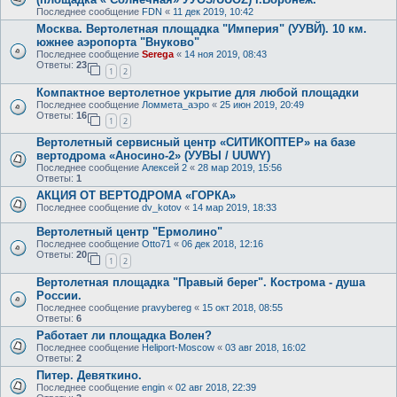
Последнее сообщение
FDN
«
11 дек 2019, 10:42
Москва. Вертолетная площадка "Империя" (УУВЙ). 10 км.
южнее аэропорта "Внуково"
Последнее сообщение
Serega
«
14 ноя 2019, 08:43
Ответы:
23
1
2
Компактное вертолетное укрытие для любой площадки
Последнее сообщение
Ломмета_аэро
«
25 июн 2019, 20:49
Ответы:
16
1
2
Вертолетный сервисный центр «СИТИКОПТЕР» на базе
вертодрома «Аносино-2» (УУВЫ / UUWY)
Последнее сообщение
Алексей 2
«
28 мар 2019, 15:56
Ответы:
1
АКЦИЯ ОТ ВЕРТОДРОМА «ГОРКА»
Последнее сообщение
dv_kotov
«
14 мар 2019, 18:33
Вертолетный центр "Ермолино"
Последнее сообщение
Otto71
«
06 дек 2018, 12:16
Ответы:
20
1
2
Вертолетная площадка "Правый берег". Кострома - душа
России.
Последнее сообщение
pravybereg
«
15 окт 2018, 08:55
Ответы:
6
Работает ли площадка Волен?
Последнее сообщение
Heliport-Moscow
«
03 авг 2018, 16:02
Ответы:
2
Питер. Девяткино.
Последнее сообщение
engin
«
02 авг 2018, 22:39