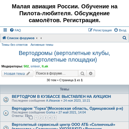
Малая авиация России. Обучение на
Пилота-любителя. Обсуждение
самолётов. Регистрация.
FAQ
Регистрация
Вход
Список форумов
Темы без ответов
Активные темы
о
Вертодромы (вертолетные клубы,
и
вертолетные площадки)
с
к
Модераторы:
502
,
smixer
,
lt.ak
Поиск
Расширенный поис
Новая тема
30 тем • Страница
1
из
1
Темы
ВЕРТОДРОМ В КУЗБАССЕ ВЫСТАВЛЕН НА АУКЦИОН
Последнее сообщение
А.Иванов
«
24 ноя 2023, 10:21
Вертодром "Горка"(Московская область, Одинцовский р-н)
Последнее сообщение
Gorka
«
27 май 2021, 14:04
Ответы:
72
1
2
3
4
5
Вертолетный сервисный центр ООО АТБ «Солнечный»
(площадка « Солнечная» УУОЗ/UUOZ) г.Воронеж.