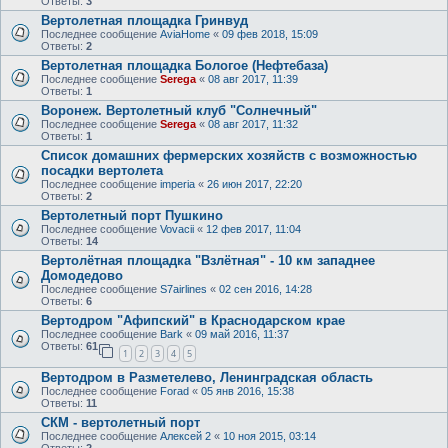
Ответы:
3
Вертолетная площадка Гринвуд
Последнее сообщение
AviaHome
«
09 фев 2018, 15:09
Ответы:
2
Вертолетная площадка Бологое (Нефтебаза)
Последнее сообщение
Serega
«
08 авг 2017, 11:39
Ответы:
1
Воронеж. Вертолетный клуб "Солнечный"
Последнее сообщение
Serega
«
08 авг 2017, 11:32
Ответы:
1
Список домашних фермерских хозяйств с возможностью
посадки вертолета
Последнее сообщение
imperia
«
26 июн 2017, 22:20
Ответы:
2
Вертолетный порт Пушкино
Последнее сообщение
Vovacii
«
12 фев 2017, 11:04
Ответы:
14
Вертолётная площадка "Взлётная" - 10 км западнее
Домодедово
Последнее сообщение
S7airlines
«
02 сен 2016, 14:28
Ответы:
6
Вертодром "Афипский" в Краснодарском крае
Последнее сообщение
Bark
«
09 май 2016, 11:37
Ответы:
61
1
2
3
4
5
Вертодром в Разметелево, Ленинградская область
Последнее сообщение
Forad
«
05 янв 2016, 15:38
Ответы:
11
СКМ - вертолетный порт
Последнее сообщение
Алексей 2
«
10 ноя 2015, 03:14
Ответы:
2