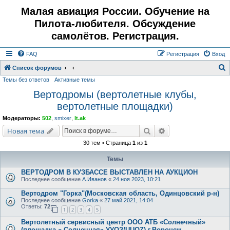
Малая авиация России. Обучение на
Пилота-любителя. Обсуждение
самолётов. Регистрация.
FAQ
Регистрация
Вход
Список форумов
Темы без ответов
Активные темы
о
Вертодромы (вертолетные клубы,
и
вертолетные площадки)
с
к
Модераторы:
502
,
smixer
,
lt.ak
Поиск
Расширенный поис
Новая тема
30 тем • Страница
1
из
1
Темы
ВЕРТОДРОМ В КУЗБАССЕ ВЫСТАВЛЕН НА АУКЦИОН
Последнее сообщение
А.Иванов
«
24 ноя 2023, 10:21
Вертодром "Горка"(Московская область, Одинцовский р-н)
Последнее сообщение
Gorka
«
27 май 2021, 14:04
Ответы:
72
1
2
3
4
5
Вертолетный сервисный центр ООО АТБ «Солнечный»
(площадка « Солнечная» УУОЗ/UUOZ) г.Воронеж.