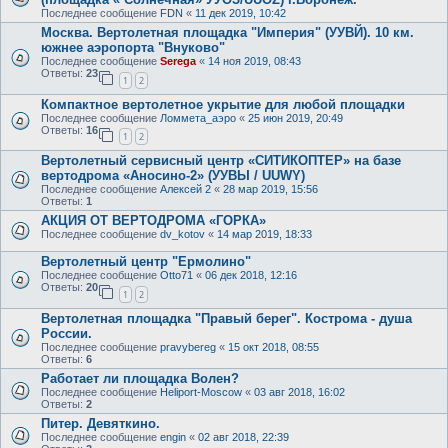
Последнее сообщение
FDN
«
11 дек 2019, 10:42
Москва. Вертолетная площадка "Империя" (УУВЙ). 10 км.
южнее аэропорта "Внуково"
Последнее сообщение
Serega
«
14 ноя 2019, 08:43
Ответы:
23
1
2
Компактное вертолетное укрытие для любой площадки
Последнее сообщение
Ломмета_аэро
«
25 июн 2019, 20:49
Ответы:
16
1
2
Вертолетный сервисный центр «СИТИКОПТЕР» на базе
вертодрома «Аносино-2» (УУВЫ / UUWY)
Последнее сообщение
Алексей 2
«
28 мар 2019, 15:56
Ответы:
1
АКЦИЯ ОТ ВЕРТОДРОМА «ГОРКА»
Последнее сообщение
dv_kotov
«
14 мар 2019, 18:33
Вертолетный центр "Ермолино"
Последнее сообщение
Otto71
«
06 дек 2018, 12:16
Ответы:
20
1
2
Вертолетная площадка "Правый берег". Кострома - душа
России.
Последнее сообщение
pravybereg
«
15 окт 2018, 08:55
Ответы:
6
Работает ли площадка Волен?
Последнее сообщение
Heliport-Moscow
«
03 авг 2018, 16:02
Ответы:
2
Питер. Девяткино.
Последнее сообщение
engin
«
02 авг 2018, 22:39