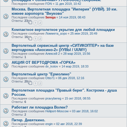
Последнее сообщение
FDN
«
11 дек 2019, 10:42
Москва. Вертолетная площадка "Империя" (УУВЙ). 10 км.
южнее аэропорта "Внуково"
Последнее сообщение
Serega
«
14 ноя 2019, 08:43
Ответы:
23
1
2
Компактное вертолетное укрытие для любой площадки
Последнее сообщение
Ломмета_аэро
«
25 июн 2019, 20:49
Ответы:
16
1
2
Вертолетный сервисный центр «СИТИКОПТЕР» на базе
вертодрома «Аносино-2» (УУВЫ / UUWY)
Последнее сообщение
Алексей 2
«
28 мар 2019, 15:56
Ответы:
1
АКЦИЯ ОТ ВЕРТОДРОМА «ГОРКА»
Последнее сообщение
dv_kotov
«
14 мар 2019, 18:33
Вертолетный центр "Ермолино"
Последнее сообщение
Otto71
«
06 дек 2018, 12:16
Ответы:
20
1
2
Вертолетная площадка "Правый берег". Кострома - душа
России.
Последнее сообщение
pravybereg
«
15 окт 2018, 08:55
Ответы:
6
Работает ли площадка Волен?
Последнее сообщение
Heliport-Moscow
«
03 авг 2018, 16:02
Ответы:
2
Питер. Девяткино.
Последнее сообщение
engin
«
02 авг 2018, 22:39