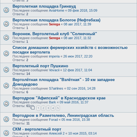
Ответы:
3
Вертолетная площадка Гринвуд
Последнее сообщение
AviaHome
«
09 фев 2018, 15:09
Ответы:
2
Вертолетная площадка Бологое (Нефтебаза)
Последнее сообщение
Serega
«
08 авг 2017, 11:39
Ответы:
1
Воронеж. Вертолетный клуб "Солнечный"
Последнее сообщение
Serega
«
08 авг 2017, 11:32
Ответы:
1
Список домашних фермерских хозяйств с возможностью
посадки вертолета
Последнее сообщение
imperia
«
26 июн 2017, 22:20
Ответы:
2
Вертолетный порт Пушкино
Последнее сообщение
Vovacii
«
12 фев 2017, 11:04
Ответы:
14
Вертолётная площадка "Взлётная" - 10 км западнее
Домодедово
Последнее сообщение
S7airlines
«
02 сен 2016, 14:28
Ответы:
6
Вертодром "Афипский" в Краснодарском крае
Последнее сообщение
Bark
«
09 май 2016, 11:37
Ответы:
61
1
2
3
4
5
Вертодром в Разметелево, Ленинградская область
Последнее сообщение
Forad
«
05 янв 2016, 15:38
Ответы:
11
СКМ - вертолетный порт
Последнее сообщение
Алексей 2
«
10 ноя 2015, 03:14
Ответы:
2