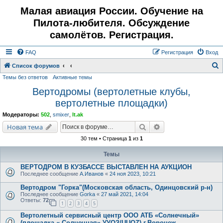
Малая авиация России. Обучение на
Пилота-любителя. Обсуждение
самолётов. Регистрация.
FAQ
Регистрация
Вход
Список форумов
Темы без ответов
Активные темы
о
Вертодромы (вертолетные клубы,
и
вертолетные площадки)
с
к
Модераторы:
502
,
smixer
,
lt.ak
Поиск
Расширенный поис
Новая тема
30 тем • Страница
1
из
1
Темы
ВЕРТОДРОМ В КУЗБАССЕ ВЫСТАВЛЕН НА АУКЦИОН
Последнее сообщение
А.Иванов
«
24 ноя 2023, 10:21
Вертодром "Горка"(Московская область, Одинцовский р-н)
Последнее сообщение
Gorka
«
27 май 2021, 14:04
Ответы:
72
1
2
3
4
5
Вертолетный сервисный центр ООО АТБ «Солнечный»
(площадка « Солнечная» УУОЗ/UUOZ) г.Воронеж.