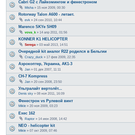
Cabri G2 с Лайкомингом и фенестроном
Misha
»
15 ноя 2009, 00:30
Rotorway Talon A600 - летает.
evk
»
24 сен 2010, 10:44
Marenco SKYe SH09
vova_k
»
14 апр 2011, 01:56
KONNER K1 HELICOPTER
Serega
»
03 май 2013, 14:51
Очередной kit аналог R22 родился в Бельгии
Crazy_duck
»
17 фев 2009, 22:35
Аэрокоптер, Украина, АК1-3
Jan
»
01 дек 2007, 11:11
CH-7 Kompress
Jan
»
20 сен 2008, 23:50
Ультралайт вертолёт...
Denis sky
»
08 ноя 2011, 16:09
Фенестрон vs Рулевой винт
Mikle
»
20 ноя 2009, 03:23
Exec 162
Raptor
»
14 июн 2008, 14:42
NEO - helicopter kit
Mikle
»
07 окт 2009, 07:46