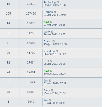
Technolog
19
32810
09 фев 2015, 11:42
HeliCap
105
127420
21 дек 2014, 17:40
lt.ak
14
25078
03 окт 2014, 16:18
vaniy
6
14255
26 авг 2013, 19:35
Chestr
41
46584
13 фев 2013, 12:38
fenestron
29
41709
06 сен 2012, 09:07
94-й
12
27634
08 дек 2011, 20:08
lt.ak
24
29601
10 ноя 2011, 23:04
Jan
6
16624
01 мар 2010, 17:19
Stary
75
87603
25 ноя 2009, 20:31
Jan
1
6942
07 окт 2009, 08:41