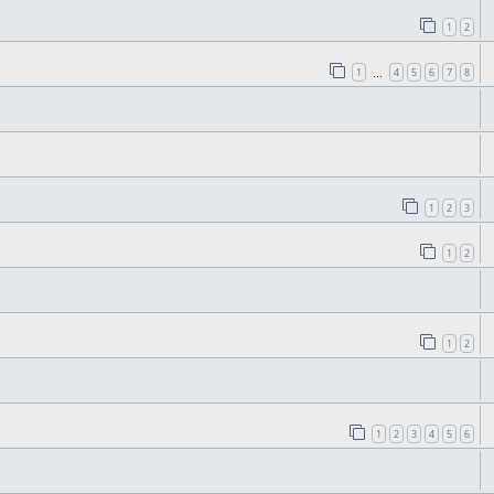
1
2
1
4
5
6
7
8
…
1
2
3
1
2
1
2
1
2
3
4
5
6