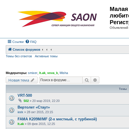
Малая 
любит
Регист
Объявлений 
Ссылки
FAQ
Список форумов
Темы без ответов
Активные темы
Модераторы:
smixer
,
lt.ak
,
vova_k
,
Misha
Поиск
Расширенный по
Новая тема
Темы
VRT-500
502
»
20 мар 2019, 22:20
Вертолет «Стаут»
ieek
»
28 окт 2015, 23:15
FAMA K209M/MF (2-х местный, с турбиной)
lt.ak
»
09 фев 2015, 12:25