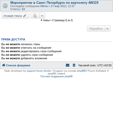
Мероприятие в Санкт Петербурге по вертолету AW119
Последнее сообщение
Misha
«
27 мар 2012, 12:37
Ответы:
13
Новая тема
4 темы • Страница
1
из
1
Перейти
ПРАВА ДОСТУПА
Вы
не можете
начинать темы
Вы
не можете
отвечать на сообщения
Вы
не можете
редактировать свои сообщения
Вы
не можете
удалять свои сообщения
Вы
не можете
добавлять вложения
Список форумов
Часовой пояс:
UTC+03:00
Style developer by
support forum tricolor
,
Создано на основе
phpBB
® Forum Software ©
phpBB Limited
Русская поддержка phpBB