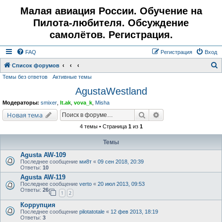
Малая авиация России. Обучение на
Пилота-любителя. Обсуждение
самолётов. Регистрация.
FAQ
Регистрация
Вход
Список форумов
Темы без ответов
Активные темы
о
AgustaWestland
и
с
Модераторы:
smixer
,
lt.ak
,
vova_k
,
Misha
к
Поиск
Расширенный поис
Новая тема
4 темы • Страница
1
из
1
Темы
Agusta AW-109
Последнее сообщение
ми8т
«
09 сен 2018, 20:39
Ответы:
10
Agusta AW-119
Последнее сообщение
verto
«
20 июл 2013, 09:53
Ответы:
26
1
2
Коррупция
Последнее сообщение
pilotatotale
«
12 фев 2013, 18:19
Ответы:
3