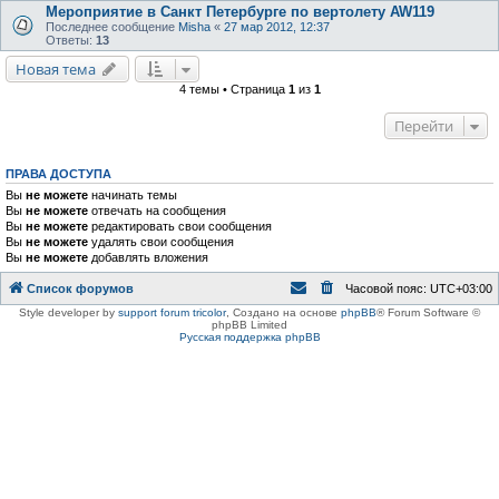
Мероприятие в Санкт Петербурге по вертолету AW119
Последнее сообщение
Misha
«
27 мар 2012, 12:37
Ответы:
13
Новая тема
4 темы • Страница
1
из
1
Перейти
ПРАВА ДОСТУПА
Вы
не можете
начинать темы
Вы
не можете
отвечать на сообщения
Вы
не можете
редактировать свои сообщения
Вы
не можете
удалять свои сообщения
Вы
не можете
добавлять вложения
Список форумов
Часовой пояс:
UTC+03:00
Style developer by
support forum tricolor
,
Создано на основе
phpBB
® Forum Software ©
phpBB Limited
Русская поддержка phpBB