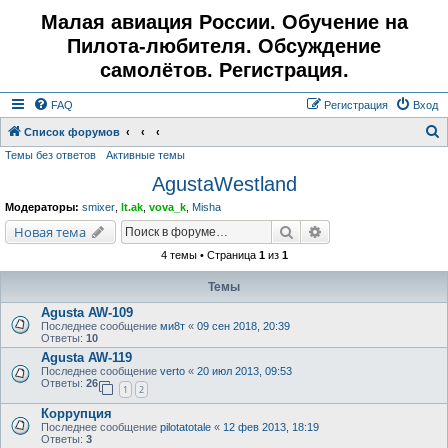
Малая авиация России. Обучение на
Пилота-любителя. Обсуждение
самолётов. Регистрация.
FAQ
Регистрация
Вход
Список форумов
Темы без ответов
Активные темы
о
AgustaWestland
и
с
Модераторы:
smixer
,
lt.ak
,
vova_k
,
Misha
к
Поиск
Расширенный поис
Новая тема
4 темы • Страница
1
из
1
Темы
Agusta AW-109
Последнее сообщение
ми8т
«
09 сен 2018, 20:39
Ответы:
10
Agusta AW-119
Последнее сообщение
verto
«
20 июл 2013, 09:53
Ответы:
26
1
2
Коррупция
Последнее сообщение
pilotatotale
«
12 фев 2013, 18:19
Ответы:
3