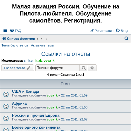
Малая авиация России. Обучение на
Пилота-любителя. Обсуждение
самолётов. Регистрация.
FAQ
Регистрация
Вход
Список форумов
Темы без ответов
Активные темы
о
Ссылки на отчеты
и
с
Модераторы:
smixer
,
lt.ak
,
vova_k
к
Поиск
Расширенный поис
Новая тема
4 темы • Страница
1
из
1
Темы
США и Канада
Последнее сообщение
vova_k
«
22 авг 2011, 01:59
Африка
Последнее сообщение
vova_k
«
22 авг 2011, 01:56
Россия и прочая Европа
Последнее сообщение
vova_k
«
21 авг 2011, 22:07
Более одного континента