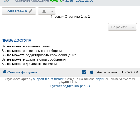
Последнее сообщение
vova_k
«
21 авг 2011, 22:03
Новая тема
4 темы • Страница
1
из
1
Перейти
ПРАВА ДОСТУПА
Вы
не можете
начинать темы
Вы
не можете
отвечать на сообщения
Вы
не можете
редактировать свои сообщения
Вы
не можете
удалять свои сообщения
Вы
не можете
добавлять вложения
Список форумов
Часовой пояс:
UTC+03:00
Style developer by
support forum tricolor
,
Создано на основе
phpBB
® Forum Software ©
phpBB Limited
Русская поддержка phpBB