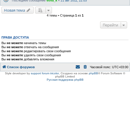
Последнее сообщение
vova_k
«
21 авг 2011, 22:03
Новая тема
4 темы • Страница
1
из
1
Перейти
ПРАВА ДОСТУПА
Вы
не можете
начинать темы
Вы
не можете
отвечать на сообщения
Вы
не можете
редактировать свои сообщения
Вы
не можете
удалять свои сообщения
Вы
не можете
добавлять вложения
Список форумов
Часовой пояс:
UTC+03:00
Style developer by
support forum tricolor
,
Создано на основе
phpBB
® Forum Software ©
phpBB Limited
Русская поддержка phpBB