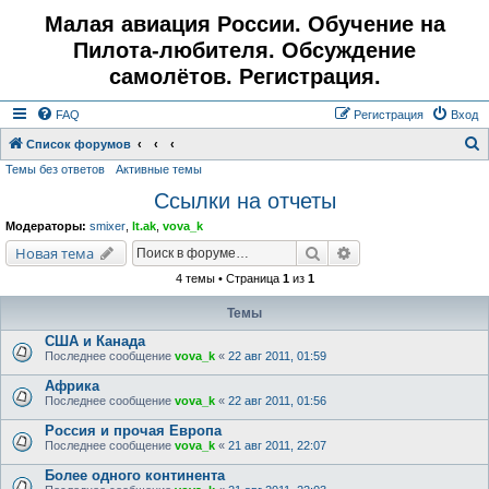
Малая авиация России. Обучение на
Пилота-любителя. Обсуждение
самолётов. Регистрация.
FAQ
Регистрация
Вход
Список форумов
Темы без ответов
Активные темы
о
Ссылки на отчеты
и
с
Модераторы:
smixer
,
lt.ak
,
vova_k
к
Поиск
Расширенный поис
Новая тема
4 темы • Страница
1
из
1
Темы
США и Канада
Последнее сообщение
vova_k
«
22 авг 2011, 01:59
Африка
Последнее сообщение
vova_k
«
22 авг 2011, 01:56
Россия и прочая Европа
Последнее сообщение
vova_k
«
21 авг 2011, 22:07
Более одного континента