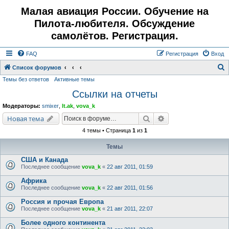
Малая авиация России. Обучение на
Пилота-любителя. Обсуждение
самолётов. Регистрация.
FAQ
Регистрация
Вход
Список форумов
Темы без ответов
Активные темы
о
Ссылки на отчеты
и
с
Модераторы:
smixer
,
lt.ak
,
vova_k
к
Поиск
Расширенный поис
Новая тема
4 темы • Страница
1
из
1
Темы
США и Канада
Последнее сообщение
vova_k
«
22 авг 2011, 01:59
Африка
Последнее сообщение
vova_k
«
22 авг 2011, 01:56
Россия и прочая Европа
Последнее сообщение
vova_k
«
21 авг 2011, 22:07
Более одного континента