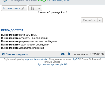
Последнее сообщение
vova_k
«
21 авг 2011, 22:03
Новая тема
4 темы • Страница
1
из
1
Перейти
ПРАВА ДОСТУПА
Вы
не можете
начинать темы
Вы
не можете
отвечать на сообщения
Вы
не можете
редактировать свои сообщения
Вы
не можете
удалять свои сообщения
Вы
не можете
добавлять вложения
Список форумов
Часовой пояс:
UTC+03:00
Style developer by
support forum tricolor
,
Создано на основе
phpBB
® Forum Software ©
phpBB Limited
Русская поддержка phpBB