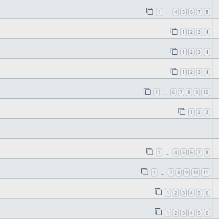
1
4
5
6
7
8
…
1
2
3
4
1
2
3
4
1
2
3
4
1
6
7
8
9
10
…
1
2
3
1
4
5
6
7
8
…
1
7
8
9
10
11
…
1
2
3
4
5
6
1
2
3
4
5
6