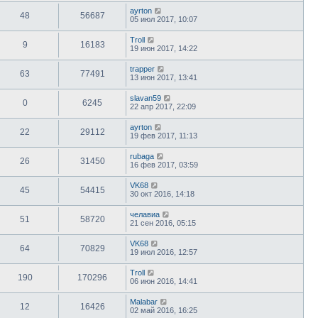
ayrton
48
56687
05 июл 2017, 10:07
Troll
9
16183
19 июн 2017, 14:22
trapper
63
77491
13 июн 2017, 13:41
slavan59
0
6245
22 апр 2017, 22:09
ayrton
22
29112
19 фев 2017, 11:13
rubaga
26
31450
16 фев 2017, 03:59
VK68
45
54415
30 окт 2016, 14:18
челавиа
51
58720
21 сен 2016, 05:15
VK68
64
70829
19 июл 2016, 12:57
Troll
190
170296
06 июн 2016, 14:41
Malabar
12
16426
02 май 2016, 16:25