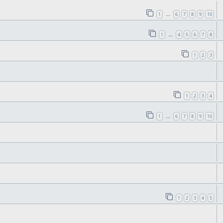
1
6
7
8
9
10
…
1
4
5
6
7
8
…
1
2
3
1
2
3
4
1
6
7
8
9
10
…
1
2
3
4
5