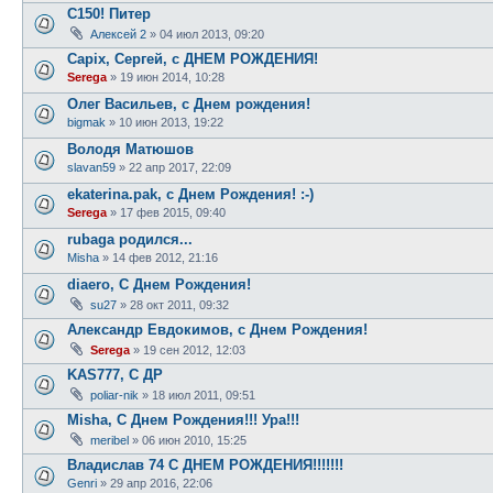
C150! Питер
Алексей 2
»
04 июл 2013, 09:20
Capix, Сергей, с ДНЕМ РОЖДЕНИЯ!
Serega
»
19 июн 2014, 10:28
Олег Васильев, с Днем рождения!
bigmak
»
10 июн 2013, 19:22
Володя Матюшов
slavan59
»
22 апр 2017, 22:09
ekaterina.pak, с Днем Рождения! :-)
Serega
»
17 фев 2015, 09:40
rubaga родился...
Misha
»
14 фев 2012, 21:16
diaero, С Днем Рождения!
su27
»
28 окт 2011, 09:32
Александр Евдокимов, с Днем Рождения!
Serega
»
19 сен 2012, 12:03
KAS777, С ДР
poliar-nik
»
18 июл 2011, 09:51
Misha, С Днем Рождения!!! Ура!!!
meribel
»
06 июн 2010, 15:25
Владислав 74 С ДНЕМ РОЖДЕНИЯ!!!!!!!
Genri
»
29 апр 2016, 22:06