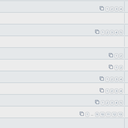
1
2
3
4
1
2
3
4
5
1
2
1
2
1
2
3
4
1
2
3
4
1
2
3
4
5
1
9
10
11
12
13
…