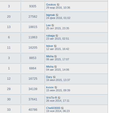
Geokos
3
9305
29 мар 2016, 10:36
bigmak
20
27582
24 фев 2016, 01:02
Lee
13
18815
25 окт 2015, 23:35
rubaga
6
11863
23 авг 2015, 02:51
Itdxer
11
16205
12 авг 2015, 16:42
Misha
3
8853
06 авг 2015, 17:07
Misha
1
6864
04 авг 2015, 14:06
Dary
12
16725
16 июл 2015, 13:37
kvsov
29
34139
15 июн 2015, 09:39
Vi-kTo-R
30
37641
26 ноя 2014, 17:11
Che603000
33
40786
19 ноя 2014, 06:23