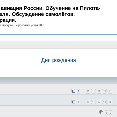
авиация России. Обучение на Пилота-
еля. Обсуждение самолётов.
рация.
с продажей и рекламы услуг НЕТ!
Дни рождения
иск
1
10
11
12
13
14
…
1
10
11
12
13
14
…
1
2