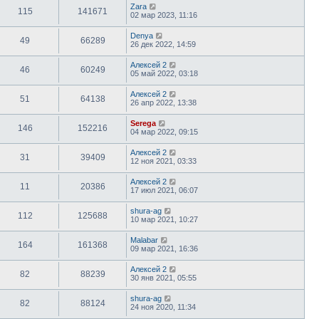
Zara
115
141671
02 мар 2023, 11:16
Denya
49
66289
26 дек 2022, 14:59
Алексей 2
46
60249
05 май 2022, 03:18
Алексей 2
51
64138
26 апр 2022, 13:38
Serega
146
152216
04 мар 2022, 09:15
Алексей 2
31
39409
12 ноя 2021, 03:33
Алексей 2
11
20386
17 июл 2021, 06:07
shura-ag
112
125688
10 мар 2021, 10:27
Malabar
164
161368
09 мар 2021, 16:36
Алексей 2
82
88239
30 янв 2021, 05:55
shura-ag
82
88124
24 ноя 2020, 11:34