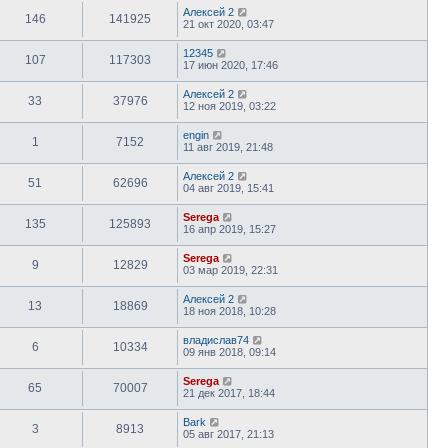
Алексей 2
146
141925
21 окт 2020, 03:47
12345
107
117303
17 июн 2020, 17:46
Алексей 2
33
37976
12 ноя 2019, 03:22
engin
1
7152
11 авг 2019, 21:48
Алексей 2
51
62696
04 авг 2019, 15:41
Serega
135
125893
16 апр 2019, 15:27
Serega
9
12829
03 мар 2019, 22:31
Алексей 2
13
18869
18 ноя 2018, 10:28
владислав74
6
10334
09 янв 2018, 09:14
Serega
65
70007
21 дек 2017, 18:44
Bark
3
8913
05 авг 2017, 21:13