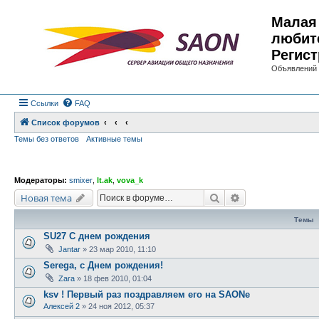
Малая 
любит
Регист
Объявлений 
Ссылки
FAQ
Список форумов
Темы без ответов
Активные темы
Модераторы:
smixer
,
lt.ak
,
vova_k
Поиск
Расширенный по
Новая тема
Темы
SU27 С днем рождения
Jantar
»
23 мар 2010, 11:10
Serega, с Днем рождения!
Zara
»
18 фев 2010, 01:04
ksv ! Первый раз поздравляем его на SAONе
Алексей 2
»
24 ноя 2012, 05:37