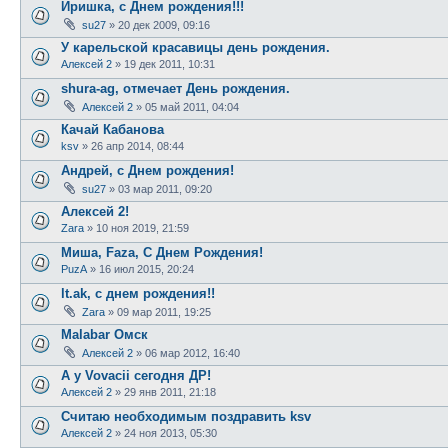
Иришка, с Днем рождения!!!
su27
»
20 дек 2009, 09:16
У карельской красавицы день рождения.
Алексей 2
»
19 дек 2011, 10:31
shura-ag, отмечает День рождения.
Алексей 2
»
05 май 2011, 04:04
Качай Кабанова
ksv
»
26 апр 2014, 08:44
Андрей, с Днем рождения!
su27
»
03 мар 2011, 09:20
Алексей 2!
Zara
»
10 ноя 2019, 21:59
Миша, Faza, С Днем Рождения!
PuzA
»
16 июл 2015, 20:24
lt.ak, с днем рождения!!
Zara
»
09 мар 2011, 19:25
Malabar Омск
Алексей 2
»
06 мар 2012, 16:40
А у Vovacii сегодня ДР!
Алексей 2
»
29 янв 2011, 21:18
Считаю необходимым поздравить ksv
Алексей 2
»
24 ноя 2013, 05:30