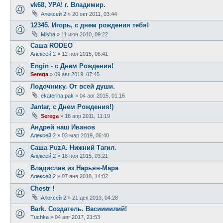
vk68, УРА! г. Владимир.
Алексей 2
»
20 окт 2011, 03:44
12345. Игорь, с днем рождения тебя!
Misha
»
11 июн 2010, 09:22
Саша RODEO
Алексей 2
»
12 ноя 2015, 08:41
Engin - с Днем Рождения!
Serega
»
09 авг 2019, 07:45
Лодочнику. От всей души.
ekaterina.pak
»
04 авг 2015, 01:16
Jantar, с Днем Рождения!)
Serega
»
16 апр 2011, 11:19
Андрей наш Иванов
Алексей 2
»
03 мар 2019, 06:40
Саша PuzA. Нижний Тагил.
Алексей 2
»
18 ноя 2015, 03:21
Владислав из Нарьян-Мара
Алексей 2
»
07 янв 2018, 14:02
Chestr !
Алексей 2
»
21 дек 2013, 04:28
Bark. Создатель. Васиииилий!
Tuchka
»
04 авг 2017, 21:53