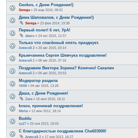
Geokos, с Днем Рождения!)
Serega
»
25 мар 2016, 08:01
Дима Шаповалов, с Днем Рождения!)
Serega
»
23 фев 2014, 19:38
Первый полет! 6 лет, УрА!
diaero
»
24 окт 2015, 12:37
Только что спасённый опять празднует.
Алексей 2
»
20 авг 2015, 03:14
Крымчанина Сергея Шевчука поздравляем!
Алексей 2
»
08 авг 2015, 07:16
Поздравим Виктора Зорина? Конечно! Сахалин
Алексей 2
»
06 авг 2015, 03:53
Модератор раздела
VK68
»
04 авг 2015, 13:28
Даша, с Днем Рождения!
Zara
»
15 июл 2015, 18:11
kvsov, принимай поздравления!
Misha
»
12 июн 2012, 18:14
Buddu
su27
»
25 ноя 2013, 19:03
С благодарностью поздравляем Che603000!
Алексей 2
»
17 ноя 2013, 16:27