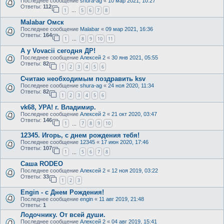
Последнее сообщение
shura-ag
«
10 мар 2021, 10:27
Ответы:
112
1
5
6
7
8
…
Malabar Омск
Последнее сообщение
Malabar
«
09 мар 2021, 16:36
Ответы:
164
1
8
9
10
11
…
А у Vovacii сегодня ДР!
Последнее сообщение
Алексей 2
«
30 янв 2021, 05:55
Ответы:
82
1
2
3
4
5
6
Считаю необходимым поздравить ksv
Последнее сообщение
shura-ag
«
24 ноя 2020, 11:34
Ответы:
82
1
2
3
4
5
6
vk68, УРА! г. Владимир.
Последнее сообщение
Алексей 2
«
21 окт 2020, 03:47
Ответы:
146
1
7
8
9
10
…
12345. Игорь, с днем рождения тебя!
Последнее сообщение
12345
«
17 июн 2020, 17:46
Ответы:
107
1
5
6
7
8
…
Саша RODEO
Последнее сообщение
Алексей 2
«
12 ноя 2019, 03:22
Ответы:
33
1
2
3
Engin - с Днем Рождения!
Последнее сообщение
engin
«
11 авг 2019, 21:48
Ответы:
1
Лодочнику. От всей души.
Последнее сообщение
Алексей 2
«
04 авг 2019, 15:41