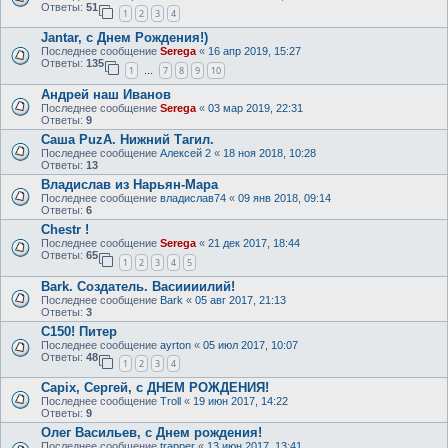
Ответы:
51
1
2
3
4
Jantar, с Днем Рождения!)
Последнее сообщение
Serega
«
16 апр 2019, 15:27
Ответы:
135
1
7
8
9
10
…
Андрей наш Иванов
Последнее сообщение
Serega
«
03 мар 2019, 22:31
Ответы:
9
Саша PuzA. Нижний Тагил.
Последнее сообщение
Алексей 2
«
18 ноя 2018, 10:28
Ответы:
13
Владислав из Нарьян-Мара
Последнее сообщение
владислав74
«
09 янв 2018, 09:14
Ответы:
6
Chestr !
Последнее сообщение
Serega
«
21 дек 2017, 18:44
Ответы:
65
1
2
3
4
5
Bark. Создатель. Васиииилий!
Последнее сообщение
Bark
«
05 авг 2017, 21:13
Ответы:
3
C150! Питер
Последнее сообщение
ayrton
«
05 июл 2017, 10:07
Ответы:
48
1
2
3
4
Capix, Сергей, с ДНЕМ РОЖДЕНИЯ!
Последнее сообщение
Troll
«
19 июн 2017, 14:22
Ответы:
9
Олег Васильев, с Днем рождения!
Последнее сообщение
trapper
«
13 июн 2017, 13:41