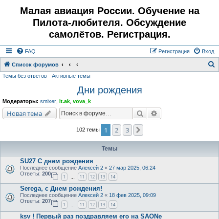
Малая авиация России. Обучение на
Пилота-любителя. Обсуждение
самолётов. Регистрация.
FAQ
Регистрация
Вход
Список форумов
Темы без ответов
Активные темы
о
Дни рождения
и
с
Модераторы:
smixer
,
lt.ak
,
vova_k
к
Поиск
Расширенный поис
Новая тема
1
2
3
След.
102 темы
Темы
SU27 С днем рождения
Последнее сообщение
Алексей 2
«
27 мар 2025, 06:24
Ответы:
200
1
11
12
13
14
…
Serega, с Днем рождения!
Последнее сообщение
Алексей 2
«
18 фев 2025, 09:09
Ответы:
207
1
11
12
13
14
…
ksv ! Первый раз поздравляем его на SAONе