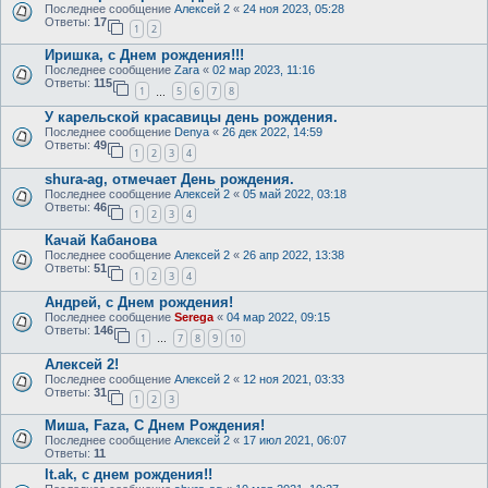
Последнее сообщение
Алексей 2
«
24 ноя 2023, 05:28
Ответы:
17
1
2
Иришка, с Днем рождения!!!
Последнее сообщение
Zara
«
02 мар 2023, 11:16
Ответы:
115
1
5
6
7
8
…
У карельской красавицы день рождения.
Последнее сообщение
Denya
«
26 дек 2022, 14:59
Ответы:
49
1
2
3
4
shura-ag, отмечает День рождения.
Последнее сообщение
Алексей 2
«
05 май 2022, 03:18
Ответы:
46
1
2
3
4
Качай Кабанова
Последнее сообщение
Алексей 2
«
26 апр 2022, 13:38
Ответы:
51
1
2
3
4
Андрей, с Днем рождения!
Последнее сообщение
Serega
«
04 мар 2022, 09:15
Ответы:
146
1
7
8
9
10
…
Алексей 2!
Последнее сообщение
Алексей 2
«
12 ноя 2021, 03:33
Ответы:
31
1
2
3
Миша, Faza, С Днем Рождения!
Последнее сообщение
Алексей 2
«
17 июл 2021, 06:07
Ответы:
11
lt.ak, с днем рождения!!