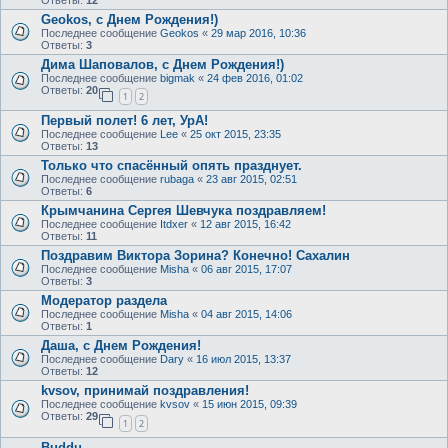
Geokos, с Днем Рождения!)
Последнее сообщение
Geokos
«
29 мар 2016, 10:36
Ответы:
3
Дима Шаповалов, с Днем Рождения!)
Последнее сообщение
bigmak
«
24 фев 2016, 01:02
Ответы:
20
1
2
Первый полет! 6 лет, УрА!
Последнее сообщение
Lee
«
25 окт 2015, 23:35
Ответы:
13
Только что спасённый опять празднует.
Последнее сообщение
rubaga
«
23 авг 2015, 02:51
Ответы:
6
Крымчанина Сергея Шевчука поздравляем!
Последнее сообщение
Itdxer
«
12 авг 2015, 16:42
Ответы:
11
Поздравим Виктора Зорина? Конечно! Сахалин
Последнее сообщение
Misha
«
06 авг 2015, 17:07
Ответы:
3
Модератор раздела
Последнее сообщение
Misha
«
04 авг 2015, 14:06
Ответы:
1
Даша, с Днем Рождения!
Последнее сообщение
Dary
«
16 июл 2015, 13:37
Ответы:
12
kvsov, принимай поздравления!
Последнее сообщение
kvsov
«
15 июн 2015, 09:39
Ответы:
29
1
2
Buddu