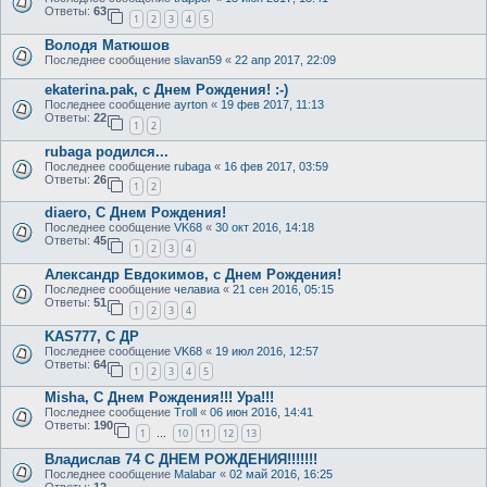
Ответы:
63
1
2
3
4
5
Володя Матюшов
Последнее сообщение
slavan59
«
22 апр 2017, 22:09
ekaterina.pak, с Днем Рождения! :-)
Последнее сообщение
ayrton
«
19 фев 2017, 11:13
Ответы:
22
1
2
rubaga родился...
Последнее сообщение
rubaga
«
16 фев 2017, 03:59
Ответы:
26
1
2
diaero, С Днем Рождения!
Последнее сообщение
VK68
«
30 окт 2016, 14:18
Ответы:
45
1
2
3
4
Александр Евдокимов, с Днем Рождения!
Последнее сообщение
челавиа
«
21 сен 2016, 05:15
Ответы:
51
1
2
3
4
KAS777, С ДР
Последнее сообщение
VK68
«
19 июл 2016, 12:57
Ответы:
64
1
2
3
4
5
Misha, С Днем Рождения!!! Ура!!!
Последнее сообщение
Troll
«
06 июн 2016, 14:41
Ответы:
190
1
10
11
12
13
…
Владислав 74 С ДНЕМ РОЖДЕНИЯ!!!!!!!
Последнее сообщение
Malabar
«
02 май 2016, 16:25
Ответы:
12