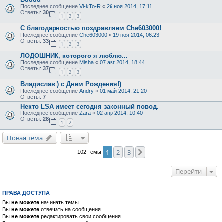
Последнее сообщение
Vi-kTo-R
«
26 ноя 2014, 17:11
Ответы:
30
1
2
3
С благодарностью поздравляем Che603000!
Последнее сообщение
Che603000
«
19 ноя 2014, 06:23
Ответы:
33
1
2
3
ЛОДОШНИК, которого я люблю...
Последнее сообщение
Misha
«
07 авг 2014, 18:44
Ответы:
37
1
2
3
Владислав!) с Днем Рождения!)
Последнее сообщение
Andry
«
01 май 2014, 21:20
Ответы:
7
Некто LSA имеет сегодня законный повод.
Последнее сообщение
Zara
«
02 апр 2014, 10:40
Ответы:
28
1
2
Новая тема
1
2
3
След.
102 темы
Перейти
ПРАВА ДОСТУПА
Вы
не можете
начинать темы
Вы
не можете
отвечать на сообщения
Вы
не можете
редактировать свои сообщения