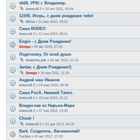
vk68, УРА! г. Владимир.
Алексей 2
»
20 окт 2011, 03:44
12345. Игорь, с днем рождения тебя!
Misha
»
11 июн 2010, 09:22
Саша RODEO
Алексей 2
»
12 ноя 2015, 08:41
Engin - с Днем Рождения!
Serega
»
09 авг 2019, 07:45
Лодочнику. От всей души.
ekaterina.pak
»
04 авг 2015, 01:16
Jantar, с Днем Рождения!)
Serega
»
16 апр 2011, 11:19
Андрей наш Иванов
Алексей 2
»
03 мар 2019, 06:40
Саша PuzA. Нижний Тагил.
Алексей 2
»
18 ноя 2015, 03:21
Владислав из Нарьян-Мара
Алексей 2
»
07 янв 2018, 14:02
Chestr !
Алексей 2
»
21 дек 2013, 04:28
Bark. Создатель. Васиииилий!
Tuchka
»
04 авг 2017, 21:53