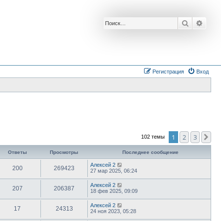
Поиск
Расш
Регистрация
Вход
1
2
3
Сл
102 темы
Ответы
Просмотры
Последнее сообщение
Алексей 2
200
269423
27 мар 2025, 06:24
Алексей 2
207
206387
18 фев 2025, 09:09
Алексей 2
17
24313
24 ноя 2023, 05:28