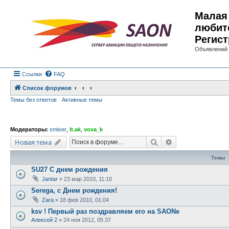
Малая 
любит
Регист
Объявлений 
Ссылки
FAQ
Список форумов
Темы без ответов
Активные темы
Модераторы:
smixer
,
lt.ak
,
vova_k
Поиск
Расширенный по
Новая тема
Темы
SU27 С днем рождения
Jantar
»
23 мар 2010, 11:10
Serega, с Днем рождения!
Zara
»
18 фев 2010, 01:04
ksv ! Первый раз поздравляем его на SAONе
Алексей 2
»
24 ноя 2012, 05:37