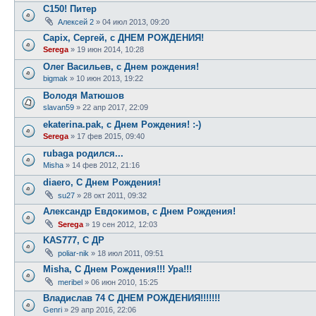
C150! Питер
Алексей 2
»
04 июл 2013, 09:20
Capix, Сергей, с ДНЕМ РОЖДЕНИЯ!
Serega
»
19 июн 2014, 10:28
Олег Васильев, с Днем рождения!
bigmak
»
10 июн 2013, 19:22
Володя Матюшов
slavan59
»
22 апр 2017, 22:09
ekaterina.pak, с Днем Рождения! :-)
Serega
»
17 фев 2015, 09:40
rubaga родился...
Misha
»
14 фев 2012, 21:16
diaero, С Днем Рождения!
su27
»
28 окт 2011, 09:32
Александр Евдокимов, с Днем Рождения!
Serega
»
19 сен 2012, 12:03
KAS777, С ДР
poliar-nik
»
18 июл 2011, 09:51
Misha, С Днем Рождения!!! Ура!!!
meribel
»
06 июн 2010, 15:25
Владислав 74 С ДНЕМ РОЖДЕНИЯ!!!!!!!
Genri
»
29 апр 2016, 22:06