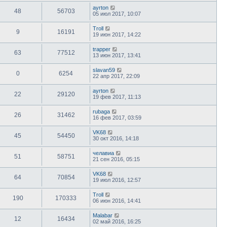
ayrton
48
56703
05 июл 2017, 10:07
Troll
9
16191
19 июн 2017, 14:22
trapper
63
77512
13 июн 2017, 13:41
slavan59
0
6254
22 апр 2017, 22:09
ayrton
22
29120
19 фев 2017, 11:13
rubaga
26
31462
16 фев 2017, 03:59
VK68
45
54450
30 окт 2016, 14:18
челавиа
51
58751
21 сен 2016, 05:15
VK68
64
70854
19 июл 2016, 12:57
Troll
190
170333
06 июн 2016, 14:41
Malabar
12
16434
02 май 2016, 16:25