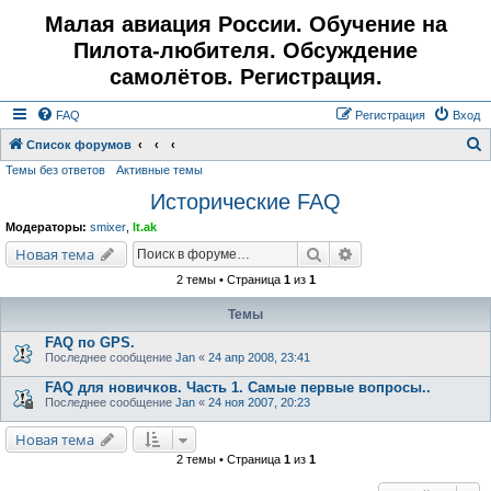
Малая авиация России. Обучение на
Пилота-любителя. Обсуждение
самолётов. Регистрация.
FAQ
Регистрация
Вход
Список форумов
Темы без ответов
Активные темы
о
Исторические FAQ
и
с
Модераторы:
smixer
,
lt.ak
к
Поиск
Расширенный поис
Новая тема
2 темы • Страница
1
из
1
Темы
FAQ по GPS.
Последнее сообщение
Jan
«
24 апр 2008, 23:41
FAQ для новичков. Часть 1. Самые первые вопросы..
Последнее сообщение
Jan
«
24 ноя 2007, 20:23
Новая тема
2 темы • Страница
1
из
1