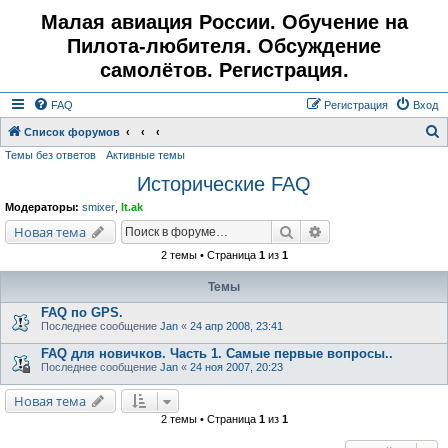
Малая авиация России. Обучение на
Пилота-любителя. Обсуждение
самолётов. Регистрация.
FAQ
Регистрация
Вход
Список форумов
Темы без ответов
Активные темы
о
Исторические FAQ
и
с
Модераторы:
smixer
,
lt.ak
к
Поиск
Расширенный поис
Новая тема
2 темы • Страница
1
из
1
Темы
FAQ по GPS.
Последнее сообщение
Jan
«
24 апр 2008, 23:41
FAQ для новичков. Часть 1. Самые первые вопросы..
Последнее сообщение
Jan
«
24 ноя 2007, 20:23
Новая тема
2 темы • Страница
1
из
1