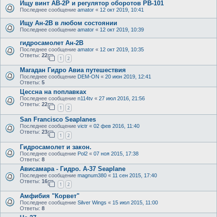
Ищу винт АВ-2Р и регулятор оборотов РВ-101
Последнее сообщение
amator
«
12 окт 2019, 10:41
Ищу Ан-2В в любом состоянии
Последнее сообщение
amator
«
12 окт 2019, 10:39
гидросамолет Ан-2В
Последнее сообщение
amator
«
12 окт 2019, 10:35
Ответы:
22
1
2
Магадан Гидро Авиа путешествия
Последнее сообщение
DEM-ON
«
20 июн 2019, 12:41
Ответы:
5
Цессна на поплавках
Последнее сообщение
n114tv
«
27 июл 2016, 21:56
Ответы:
22
1
2
San Francisco Seaplanes
Последнее сообщение
victr
«
02 фев 2016, 11:40
Ответы:
23
1
2
Гидросамолет и закон.
Последнее сообщение
Pol2
«
07 ноя 2015, 17:38
Ответы:
8
Ависамара - Гидро. А-37 Seaplane
Последнее сообщение
magnum380
«
11 сен 2015, 17:40
Ответы:
16
1
2
Амфибия "Корвет"
Последнее сообщение
Silver Wings
«
15 июл 2015, 11:00
Ответы:
8