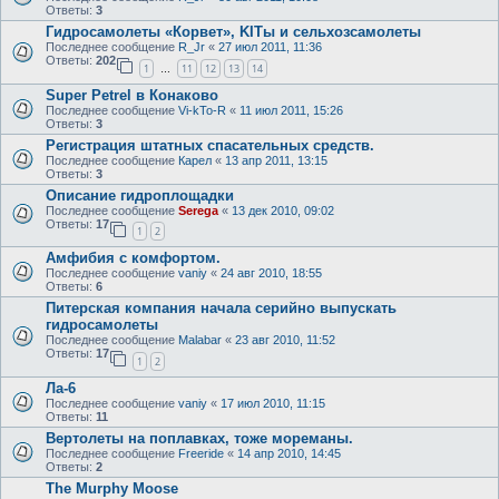
Ответы:
3
Гидросамолеты «Корвет», KITы и сельхозсамолеты
Последнее сообщение
R_Jr
«
27 июл 2011, 11:36
Ответы:
202
1
11
12
13
14
…
Super Petrel в Конаково
Последнее сообщение
Vi-kTo-R
«
11 июл 2011, 15:26
Ответы:
3
Регистрация штатных спасательных средств.
Последнее сообщение
Карел
«
13 апр 2011, 13:15
Ответы:
3
Описание гидроплощадки
Последнее сообщение
Serega
«
13 дек 2010, 09:02
Ответы:
17
1
2
Амфибия с комфортом.
Последнее сообщение
vaniy
«
24 авг 2010, 18:55
Ответы:
6
Питерская компания начала серийно выпускать
гидросамолеты
Последнее сообщение
Malabar
«
23 авг 2010, 11:52
Ответы:
17
1
2
Ла-6
Последнее сообщение
vaniy
«
17 июл 2010, 11:15
Ответы:
11
Вертолеты на поплавках, тоже мореманы.
Последнее сообщение
Freeride
«
14 апр 2010, 14:45
Ответы:
2
The Murphy Moose