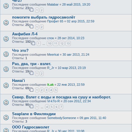
Че-27
Последнее сообщение
Malabar
«
28 май 2015, 19:20
Ответы:
23
1
2
помогите выбрать гидросамолёт
Последнее сообщение
Профит 65
«
02 апр 2015, 22:59
Ответы:
25
1
2
Амфибия Л-4
Последнее сообщение
спок
«
28 окт 2014, 10:23
Ответы:
192
1
10
11
12
13
…
Что это?
Последнее сообщение
Meerkat
«
30 авг 2013, 21:24
Ответы:
1
Раз, два, три - взлет.
Последнее сообщение
R_Jr
«
10 мар 2013, 23:19
Ответы:
19
1
2
Hawai'i
Последнее сообщение
lt.ak
«
22 янв 2013, 22:59
Ответы:
69
1
2
3
4
5
Север. Взлет с воды и посадка на сушу и наоборот.
Последнее сообщение
Vi-kTo-R
«
20 сен 2012, 22:34
Ответы:
90
1
4
5
6
7
…
Seaplane в Финляндии
Последнее сообщение
SomebodySomeone
«
09 дек 2011, 11:40
Ответы:
3
ООО Гидросамолет
Последнее сообщение
R_Jr
«
30 авг 2011, 10:08