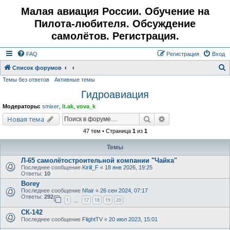
Малая авиация России. Обучение на
Пилота-любителя. Обсуждение
самолётов. Регистрация.
FAQ
Регистрация
Вход
Список форумов
Темы без ответов
Активные темы
о
Гидроавиация
и
с
Модераторы:
smixer
,
lt.ak
,
vova_k
к
Поиск
Расширенный поис
Новая тема
47 тем • Страница
1
из
1
Темы
Л-65 самолётостроительной компании "Чайка"
Последнее сообщение
Kirill_F
«
18 янв 2026, 19:25
Ответы:
10
Borey
Последнее сообщение
Nfair
«
26 сен 2024, 07:17
Ответы:
292
1
17
18
19
20
…
СК-142
Последнее сообщение
FlightTV
«
20 июл 2023, 15:01