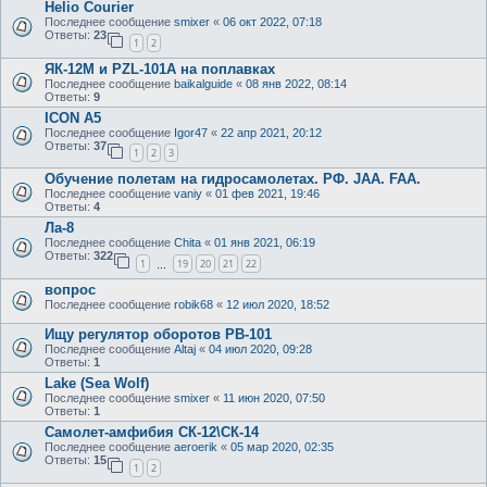
Helio Courier
Последнее сообщение
smixer
«
06 окт 2022, 07:18
Ответы:
23
1
2
ЯК-12М и PZL-101A на поплавках
Последнее сообщение
baikalguide
«
08 янв 2022, 08:14
Ответы:
9
ICON A5
Последнее сообщение
Igor47
«
22 апр 2021, 20:12
Ответы:
37
1
2
3
Обучение полетам на гидросамолетах. РФ. JAA. FAA.
Последнее сообщение
vaniy
«
01 фев 2021, 19:46
Ответы:
4
Ла-8
Последнее сообщение
Chita
«
01 янв 2021, 06:19
Ответы:
322
1
19
20
21
22
…
вопрос
Последнее сообщение
robik68
«
12 июл 2020, 18:52
Ищу регулятор оборотов РВ-101
Последнее сообщение
Altaj
«
04 июл 2020, 09:28
Ответы:
1
Lake (Sea Wolf)
Последнее сообщение
smixer
«
11 июн 2020, 07:50
Ответы:
1
Самолет-амфибия СК-12\СК-14
Последнее сообщение
aeroerik
«
05 мар 2020, 02:35
Ответы:
15
1
2