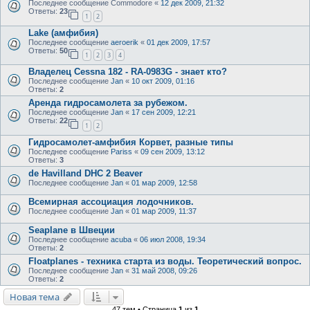
Последнее сообщение
Commodore
«
12 дек 2009, 21:32
Ответы:
23
1
2
Lake (амфибия)
Последнее сообщение
aeroerik
«
01 дек 2009, 17:57
Ответы:
50
1
2
3
4
Владелец Сessna 182 - RA-0983G - знает кто?
Последнее сообщение
Jan
«
10 окт 2009, 01:16
Ответы:
2
Аренда гидросамолета за рубежом.
Последнее сообщение
Jan
«
17 сен 2009, 12:21
Ответы:
22
1
2
Гидросамолет-амфибия Корвет, разные типы
Последнее сообщение
Pariss
«
09 сен 2009, 13:12
Ответы:
3
de Havilland DHC 2 Beaver
Последнее сообщение
Jan
«
01 мар 2009, 12:58
Всемирная ассоциация лодочников.
Последнее сообщение
Jan
«
01 мар 2009, 11:37
Seaplane в Швеции
Последнее сообщение
acuba
«
06 июл 2008, 19:34
Ответы:
2
Floatplanes - техника старта из воды. Теоретический вопрос.
Последнее сообщение
Jan
«
31 май 2008, 09:26
Ответы:
2
Новая тема
47 тем • Страница
1
из
1