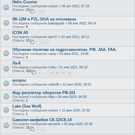
Helio Courier
Последнее сообщение
smixer
«
06 окт 2022, 07:18
Ответы:
23
1
2
ЯК-12М и PZL-101A на поплавках
Последнее сообщение
baikalguide
«
08 янв 2022, 08:14
Ответы:
9
ICON A5
Последнее сообщение
Igor47
«
22 апр 2021, 20:12
Ответы:
37
1
2
3
Обучение полетам на гидросамолетах. РФ. JAA. FAA.
Последнее сообщение
vaniy
«
01 фев 2021, 19:46
Ответы:
4
Ла-8
Последнее сообщение
Chita
«
01 янв 2021, 06:19
Ответы:
322
1
19
20
21
22
…
вопрос
Последнее сообщение
robik68
«
12 июл 2020, 18:52
Ищу регулятор оборотов РВ-101
Последнее сообщение
Altaj
«
04 июл 2020, 09:28
Ответы:
1
Lake (Sea Wolf)
Последнее сообщение
smixer
«
11 июн 2020, 07:50
Ответы:
1
Самолет-амфибия СК-12\СК-14
Последнее сообщение
aeroerik
«
05 мар 2020, 02:35
Ответы:
15
1
2