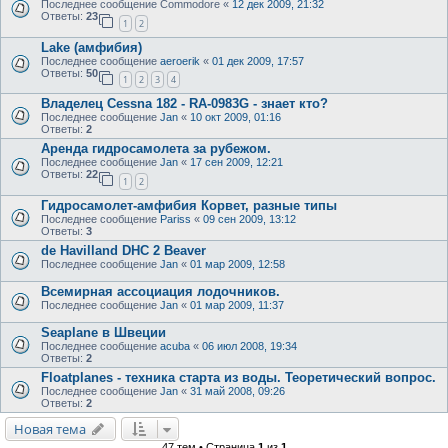
Последнее сообщение
Commodore
«
12 дек 2009, 21:32
Ответы:
23
1
2
Lake (амфибия)
Последнее сообщение
aeroerik
«
01 дек 2009, 17:57
Ответы:
50
1
2
3
4
Владелец Сessna 182 - RA-0983G - знает кто?
Последнее сообщение
Jan
«
10 окт 2009, 01:16
Ответы:
2
Аренда гидросамолета за рубежом.
Последнее сообщение
Jan
«
17 сен 2009, 12:21
Ответы:
22
1
2
Гидросамолет-амфибия Корвет, разные типы
Последнее сообщение
Pariss
«
09 сен 2009, 13:12
Ответы:
3
de Havilland DHC 2 Beaver
Последнее сообщение
Jan
«
01 мар 2009, 12:58
Всемирная ассоциация лодочников.
Последнее сообщение
Jan
«
01 мар 2009, 11:37
Seaplane в Швеции
Последнее сообщение
acuba
«
06 июл 2008, 19:34
Ответы:
2
Floatplanes - техника старта из воды. Теоретический вопрос.
Последнее сообщение
Jan
«
31 май 2008, 09:26
Ответы:
2
Новая тема
47 тем • Страница
1
из
1