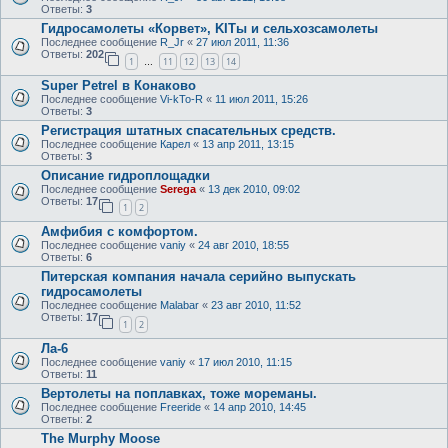
Ответы:
3
Гидросамолеты «Корвет», KITы и сельхозсамолеты
Последнее сообщение
R_Jr
«
27 июл 2011, 11:36
Ответы:
202
1
11
12
13
14
…
Super Petrel в Конаково
Последнее сообщение
Vi-kTo-R
«
11 июл 2011, 15:26
Ответы:
3
Регистрация штатных спасательных средств.
Последнее сообщение
Карел
«
13 апр 2011, 13:15
Ответы:
3
Описание гидроплощадки
Последнее сообщение
Serega
«
13 дек 2010, 09:02
Ответы:
17
1
2
Амфибия с комфортом.
Последнее сообщение
vaniy
«
24 авг 2010, 18:55
Ответы:
6
Питерская компания начала серийно выпускать
гидросамолеты
Последнее сообщение
Malabar
«
23 авг 2010, 11:52
Ответы:
17
1
2
Ла-6
Последнее сообщение
vaniy
«
17 июл 2010, 11:15
Ответы:
11
Вертолеты на поплавках, тоже мореманы.
Последнее сообщение
Freeride
«
14 апр 2010, 14:45
Ответы:
2
The Murphy Moose