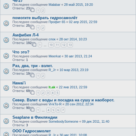
Че-27
Последнее сообщение
Malabar
«
28 май 2015, 19:20
Ответы:
23
1
2
помогите выбрать гидросамолёт
Последнее сообщение
Профит 65
«
02 апр 2015, 22:59
Ответы:
25
1
2
Амфибия Л-4
Последнее сообщение
спок
«
28 окт 2014, 10:23
Ответы:
192
1
10
11
12
13
…
Что это?
Последнее сообщение
Meerkat
«
30 авг 2013, 21:24
Ответы:
1
Раз, два, три - взлет.
Последнее сообщение
R_Jr
«
10 мар 2013, 23:19
Ответы:
19
1
2
Hawai'i
Последнее сообщение
lt.ak
«
22 янв 2013, 22:59
Ответы:
69
1
2
3
4
5
Север. Взлет с воды и посадка на сушу и наоборот.
Последнее сообщение
Vi-kTo-R
«
20 сен 2012, 22:34
Ответы:
90
1
4
5
6
7
…
Seaplane в Финляндии
Последнее сообщение
SomebodySomeone
«
09 дек 2011, 11:40
Ответы:
3
ООО Гидросамолет
Последнее сообщение
R_Jr
«
30 авг 2011, 10:08