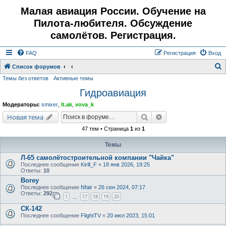
Малая авиация России. Обучение на
Пилота-любителя. Обсуждение
самолётов. Регистрация.
FAQ
Регистрация
Вход
Список форумов
Темы без ответов
Активные темы
о
Гидроавиация
и
с
Модераторы:
smixer
,
lt.ak
,
vova_k
к
Поиск
Расширенный поис
Новая тема
47 тем • Страница
1
из
1
Темы
Л-65 самолётостроительной компании "Чайка"
Последнее сообщение
Kirill_F
«
18 янв 2026, 19:25
Ответы:
10
Borey
Последнее сообщение
Nfair
«
26 сен 2024, 07:17
Ответы:
292
1
17
18
19
20
…
СК-142
Последнее сообщение
FlightTV
«
20 июл 2023, 15:01