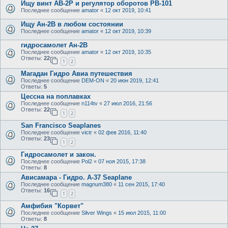
Ищу винт АВ-2Р и регулятор оборотов РВ-101
Последнее сообщение
amator
«
12 окт 2019, 10:41
Ищу Ан-2В в любом состоянии
Последнее сообщение
amator
«
12 окт 2019, 10:39
гидросамолет Ан-2В
Последнее сообщение
amator
«
12 окт 2019, 10:35
Ответы:
22
1
2
Магадан Гидро Авиа путешествия
Последнее сообщение
DEM-ON
«
20 июн 2019, 12:41
Ответы:
5
Цессна на поплавках
Последнее сообщение
n114tv
«
27 июл 2016, 21:56
Ответы:
22
1
2
San Francisco Seaplanes
Последнее сообщение
victr
«
02 фев 2016, 11:40
Ответы:
23
1
2
Гидросамолет и закон.
Последнее сообщение
Pol2
«
07 ноя 2015, 17:38
Ответы:
8
Ависамара - Гидро. А-37 Seaplane
Последнее сообщение
magnum380
«
11 сен 2015, 17:40
Ответы:
16
1
2
Амфибия "Корвет"
Последнее сообщение
Silver Wings
«
15 июл 2015, 11:00
Ответы:
8