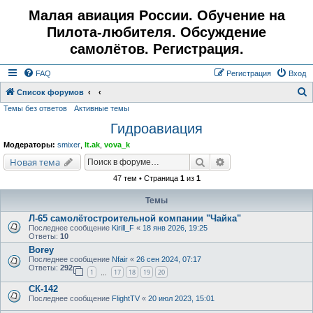
Малая авиация России. Обучение на
Пилота-любителя. Обсуждение
самолётов. Регистрация.
FAQ
Регистрация
Вход
Список форумов
Темы без ответов
Активные темы
о
Гидроавиация
и
с
Модераторы:
smixer
,
lt.ak
,
vova_k
к
Поиск
Расширенный поис
Новая тема
47 тем • Страница
1
из
1
Темы
Л-65 самолётостроительной компании "Чайка"
Последнее сообщение
Kirill_F
«
18 янв 2026, 19:25
Ответы:
10
Borey
Последнее сообщение
Nfair
«
26 сен 2024, 07:17
Ответы:
292
1
17
18
19
20
…
СК-142
Последнее сообщение
FlightTV
«
20 июл 2023, 15:01