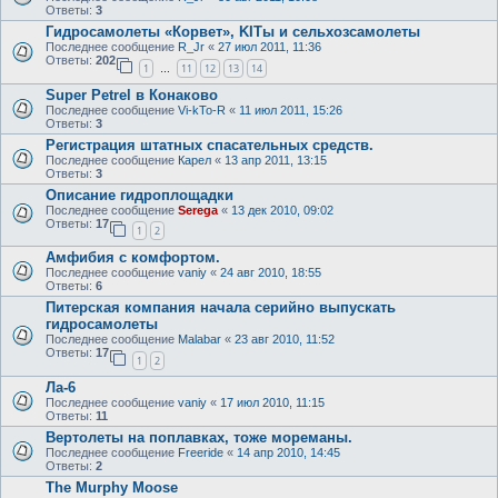
Ответы:
3
Гидросамолеты «Корвет», KITы и сельхозсамолеты
Последнее сообщение
R_Jr
«
27 июл 2011, 11:36
Ответы:
202
1
11
12
13
14
…
Super Petrel в Конаково
Последнее сообщение
Vi-kTo-R
«
11 июл 2011, 15:26
Ответы:
3
Регистрация штатных спасательных средств.
Последнее сообщение
Карел
«
13 апр 2011, 13:15
Ответы:
3
Описание гидроплощадки
Последнее сообщение
Serega
«
13 дек 2010, 09:02
Ответы:
17
1
2
Амфибия с комфортом.
Последнее сообщение
vaniy
«
24 авг 2010, 18:55
Ответы:
6
Питерская компания начала серийно выпускать
гидросамолеты
Последнее сообщение
Malabar
«
23 авг 2010, 11:52
Ответы:
17
1
2
Ла-6
Последнее сообщение
vaniy
«
17 июл 2010, 11:15
Ответы:
11
Вертолеты на поплавках, тоже мореманы.
Последнее сообщение
Freeride
«
14 апр 2010, 14:45
Ответы:
2
The Murphy Moose