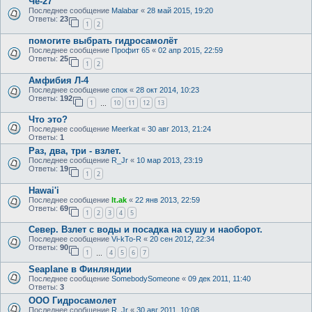
Че-27
Последнее сообщение
Malabar
«
28 май 2015, 19:20
Ответы:
23
1
2
помогите выбрать гидросамолёт
Последнее сообщение
Профит 65
«
02 апр 2015, 22:59
Ответы:
25
1
2
Амфибия Л-4
Последнее сообщение
спок
«
28 окт 2014, 10:23
Ответы:
192
1
10
11
12
13
…
Что это?
Последнее сообщение
Meerkat
«
30 авг 2013, 21:24
Ответы:
1
Раз, два, три - взлет.
Последнее сообщение
R_Jr
«
10 мар 2013, 23:19
Ответы:
19
1
2
Hawai'i
Последнее сообщение
lt.ak
«
22 янв 2013, 22:59
Ответы:
69
1
2
3
4
5
Север. Взлет с воды и посадка на сушу и наоборот.
Последнее сообщение
Vi-kTo-R
«
20 сен 2012, 22:34
Ответы:
90
1
4
5
6
7
…
Seaplane в Финляндии
Последнее сообщение
SomebodySomeone
«
09 дек 2011, 11:40
Ответы:
3
ООО Гидросамолет
Последнее сообщение
R_Jr
«
30 авг 2011, 10:08