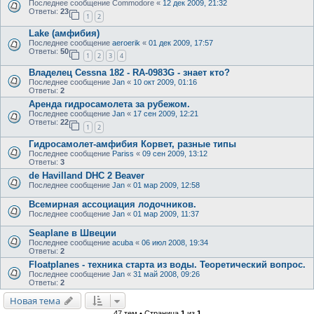
Последнее сообщение
Commodore
«
12 дек 2009, 21:32
Ответы:
23
1
2
Lake (амфибия)
Последнее сообщение
aeroerik
«
01 дек 2009, 17:57
Ответы:
50
1
2
3
4
Владелец Сessna 182 - RA-0983G - знает кто?
Последнее сообщение
Jan
«
10 окт 2009, 01:16
Ответы:
2
Аренда гидросамолета за рубежом.
Последнее сообщение
Jan
«
17 сен 2009, 12:21
Ответы:
22
1
2
Гидросамолет-амфибия Корвет, разные типы
Последнее сообщение
Pariss
«
09 сен 2009, 13:12
Ответы:
3
de Havilland DHC 2 Beaver
Последнее сообщение
Jan
«
01 мар 2009, 12:58
Всемирная ассоциация лодочников.
Последнее сообщение
Jan
«
01 мар 2009, 11:37
Seaplane в Швеции
Последнее сообщение
acuba
«
06 июл 2008, 19:34
Ответы:
2
Floatplanes - техника старта из воды. Теоретический вопрос.
Последнее сообщение
Jan
«
31 май 2008, 09:26
Ответы:
2
Новая тема
47 тем • Страница
1
из
1