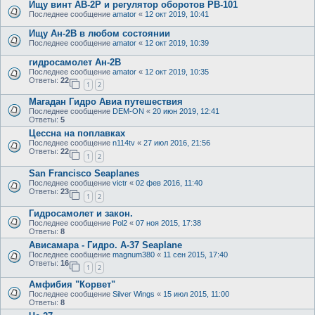
Ищу винт АВ-2Р и регулятор оборотов РВ-101
Последнее сообщение
amator
«
12 окт 2019, 10:41
Ищу Ан-2В в любом состоянии
Последнее сообщение
amator
«
12 окт 2019, 10:39
гидросамолет Ан-2В
Последнее сообщение
amator
«
12 окт 2019, 10:35
Ответы:
22
1
2
Магадан Гидро Авиа путешествия
Последнее сообщение
DEM-ON
«
20 июн 2019, 12:41
Ответы:
5
Цессна на поплавках
Последнее сообщение
n114tv
«
27 июл 2016, 21:56
Ответы:
22
1
2
San Francisco Seaplanes
Последнее сообщение
victr
«
02 фев 2016, 11:40
Ответы:
23
1
2
Гидросамолет и закон.
Последнее сообщение
Pol2
«
07 ноя 2015, 17:38
Ответы:
8
Ависамара - Гидро. А-37 Seaplane
Последнее сообщение
magnum380
«
11 сен 2015, 17:40
Ответы:
16
1
2
Амфибия "Корвет"
Последнее сообщение
Silver Wings
«
15 июл 2015, 11:00
Ответы:
8