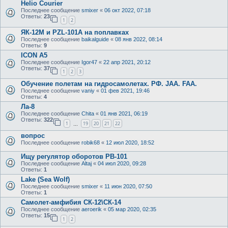
Helio Courier
Последнее сообщение
smixer
«
06 окт 2022, 07:18
Ответы:
23
1
2
ЯК-12М и PZL-101A на поплавках
Последнее сообщение
baikalguide
«
08 янв 2022, 08:14
Ответы:
9
ICON A5
Последнее сообщение
Igor47
«
22 апр 2021, 20:12
Ответы:
37
1
2
3
Обучение полетам на гидросамолетах. РФ. JAA. FAA.
Последнее сообщение
vaniy
«
01 фев 2021, 19:46
Ответы:
4
Ла-8
Последнее сообщение
Chita
«
01 янв 2021, 06:19
Ответы:
322
1
19
20
21
22
…
вопрос
Последнее сообщение
robik68
«
12 июл 2020, 18:52
Ищу регулятор оборотов РВ-101
Последнее сообщение
Altaj
«
04 июл 2020, 09:28
Ответы:
1
Lake (Sea Wolf)
Последнее сообщение
smixer
«
11 июн 2020, 07:50
Ответы:
1
Самолет-амфибия СК-12\СК-14
Последнее сообщение
aeroerik
«
05 мар 2020, 02:35
Ответы:
15
1
2