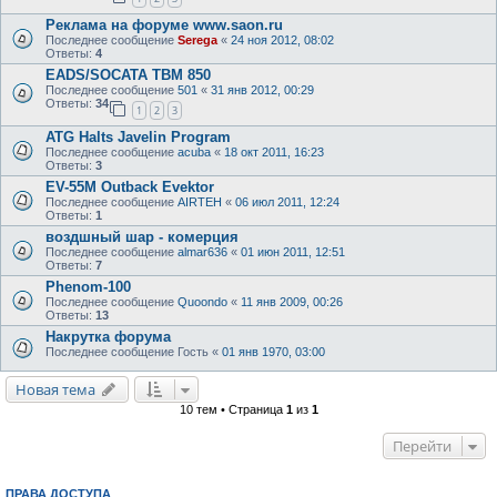
Реклама на форуме www.saon.ru
Последнее сообщение
Serega
«
24 ноя 2012, 08:02
Ответы:
4
EADS/SOCATA TBM 850
Последнее сообщение
501
«
31 янв 2012, 00:29
Ответы:
34
1
2
3
ATG Halts Javelin Program
Последнее сообщение
acuba
«
18 окт 2011, 16:23
Ответы:
3
EV-55M Outback Evektor
Последнее сообщение
AIRTEH
«
06 июл 2011, 12:24
Ответы:
1
воздшный шар - комерция
Последнее сообщение
almar636
«
01 июн 2011, 12:51
Ответы:
7
Phenom-100
Последнее сообщение
Quoondo
«
11 янв 2009, 00:26
Ответы:
13
Накрутка форума
Последнее сообщение
Гость
«
01 янв 1970, 03:00
Новая тема
10 тем • Страница
1
из
1
Перейти
ПРАВА ДОСТУПА