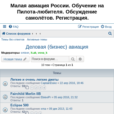
Малая авиация России. Обучение на
Пилота-любителя. Обсуждение
самолётов. Регистрация.
FAQ
Регистрация
Вход
Список форумов
Темы без ответов
Активные темы
о
Деловая (бизнес) авиация
и
с
Модераторы:
smixer
,
lt.ak
,
vova_k
к
Поиск
Расширенный поис
Новая тема
10 тем • Страница
1
из
1
Темы
Легкие и очень легкие джеты
Последнее сообщение
CaptainDuke
«
22 апр 2016, 18:46
Ответы:
59
1
2
3
4
Fairchild Merlin IIB
Последнее сообщение
EloisePr
«
05 апр 2016, 21:32
Ответы:
1
Eclipse 500
Последнее сообщение
xma
«
09 дек 2013, 11:43
Ответы:
42
1
2
3