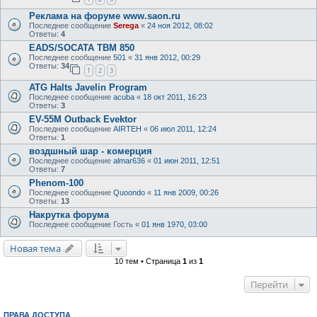
Реклама на форуме www.saon.ru
Последнее сообщение
Serega
«
24 ноя 2012, 08:02
Ответы:
4
EADS/SOCATA TBM 850
Последнее сообщение
501
«
31 янв 2012, 00:29
Ответы:
34
1
2
3
ATG Halts Javelin Program
Последнее сообщение
acuba
«
18 окт 2011, 16:23
Ответы:
3
EV-55M Outback Evektor
Последнее сообщение
AIRTEH
«
06 июл 2011, 12:24
Ответы:
1
воздшный шар - комерция
Последнее сообщение
almar636
«
01 июн 2011, 12:51
Ответы:
7
Phenom-100
Последнее сообщение
Quoondo
«
11 янв 2009, 00:26
Ответы:
13
Накрутка форума
Последнее сообщение
Гость
«
01 янв 1970, 03:00
Новая тема
10 тем • Страница
1
из
1
Перейти
ПРАВА ДОСТУПА