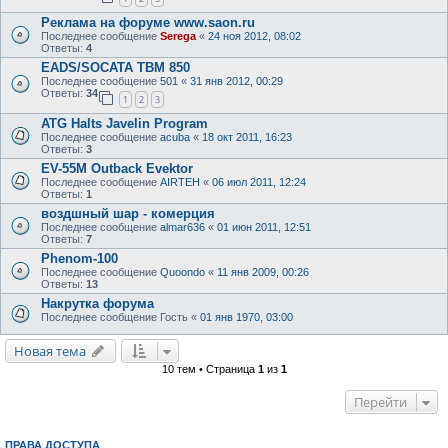
Реклама на форуме www.saon.ru
Последнее сообщение
Serega
«
24 ноя 2012, 08:02
Ответы:
4
EADS/SOCATA TBM 850
Последнее сообщение
501
«
31 янв 2012, 00:29
Ответы:
34
1
2
3
ATG Halts Javelin Program
Последнее сообщение
acuba
«
18 окт 2011, 16:23
Ответы:
3
EV-55M Outback Evektor
Последнее сообщение
AIRTEH
«
06 июл 2011, 12:24
Ответы:
1
воздшный шар - комерция
Последнее сообщение
almar636
«
01 июн 2011, 12:51
Ответы:
7
Phenom-100
Последнее сообщение
Quoondo
«
11 янв 2009, 00:26
Ответы:
13
Накрутка форума
Последнее сообщение
Гость
«
01 янв 1970, 03:00
Новая тема
10 тем • Страница
1
из
1
Перейти
ПРАВА ДОСТУПА