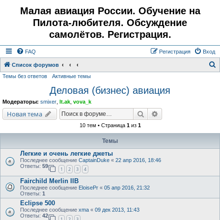
Малая авиация России. Обучение на
Пилота-любителя. Обсуждение
самолётов. Регистрация.
FAQ
Регистрация
Вход
Список форумов
Темы без ответов
Активные темы
о
Деловая (бизнес) авиация
и
с
Модераторы:
smixer
,
lt.ak
,
vova_k
к
Поиск
Расширенный поис
Новая тема
10 тем • Страница
1
из
1
Темы
Легкие и очень легкие джеты
Последнее сообщение
CaptainDuke
«
22 апр 2016, 18:46
Ответы:
59
1
2
3
4
Fairchild Merlin IIB
Последнее сообщение
EloisePr
«
05 апр 2016, 21:32
Ответы:
1
Eclipse 500
Последнее сообщение
xma
«
09 дек 2013, 11:43
Ответы:
42
1
2
3