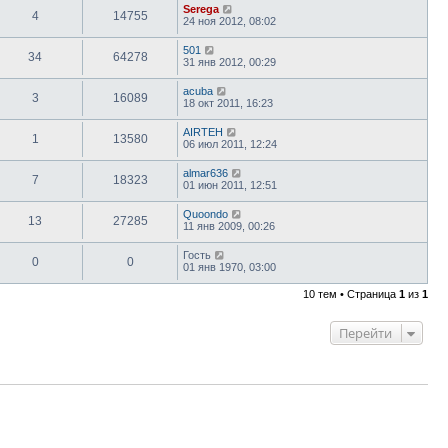
Serega
4
14755
24 ноя 2012, 08:02
501
34
64278
31 янв 2012, 00:29
acuba
3
16089
18 окт 2011, 16:23
AIRTEH
1
13580
06 июл 2011, 12:24
almar636
7
18323
01 июн 2011, 12:51
Quoondo
13
27285
11 янв 2009, 00:26
Гость
0
0
01 янв 1970, 03:00
10 тем • Страница
1
из
1
Перейти