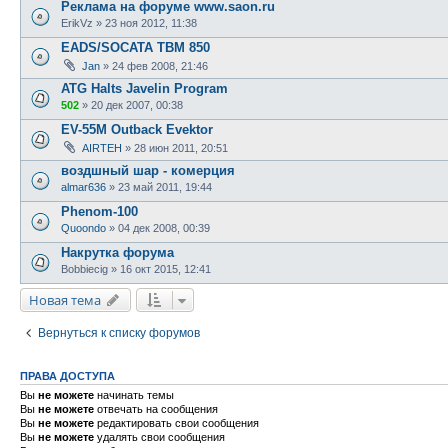
Реклама на форуме www.saon.ru
ErikVz
»
23 ноя 2012, 11:38
EADS/SOCATA TBM 850
Jan
»
24 фев 2008, 21:46
ATG Halts Javelin Program
502
»
20 дек 2007, 00:38
EV-55M Outback Evektor
AIRTEH
»
28 июн 2011, 20:51
воздшный шар - комерция
almar636
»
23 май 2011, 19:44
Phenom-100
Quoondo
»
04 дек 2008, 00:39
Накрутка форума
Bobbiecig
»
16 окт 2015, 12:41
Новая тема
Вернуться к списку форумов
ПРАВА ДОСТУПА
Вы
не можете
начинать темы
Вы
не можете
отвечать на сообщения
Вы
не можете
редактировать свои сообщения
Вы
не можете
удалять свои сообщения