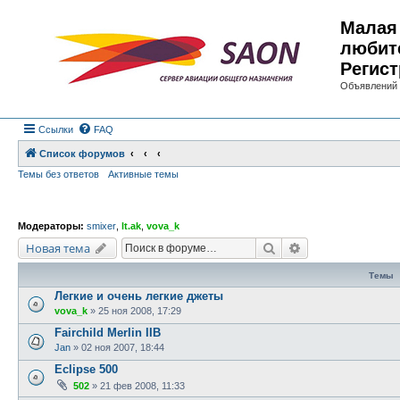
Малая 
любит
Регист
Объявлений 
Ссылки
FAQ
Список форумов
Темы без ответов
Активные темы
Модераторы:
smixer
,
lt.ak
,
vova_k
Поиск
Расширенный по
Новая тема
Темы
Легкие и очень легкие джеты
vova_k
»
25 ноя 2008, 17:29
Fairchild Merlin IIB
Jan
»
02 ноя 2007, 18:44
Eclipse 500
502
»
21 фев 2008, 11:33