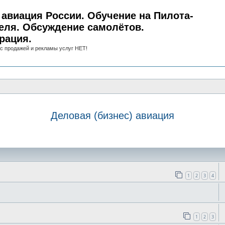
авиация России. Обучение на Пилота-
еля. Обсуждение самолётов.
рация.
с продажей и рекламы услуг НЕТ!
Деловая (бизнес) авиация
иск
1
2
3
4
1
2
3