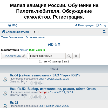
Малая авиация России. Обучение на
Пилота-любителя. Обсуждение
самолётов. Регистрация.
FAQ
Регистрация
Вход
Список форумов
Темы без ответов
Активные темы
о
Як-5Х
и
с
Модераторы:
smixer
,
lt.ak
,
vova_k
к
Поиск
Расширенный поис
Новая тема
11 тем • Страница
1
из
1
Темы
Як-54 (сейчас выпускается ЗАО "Горки Ю-2")
Последнее сообщение
Viital
«
09 дек 2015, 19:20
Ответы:
54
1
2
3
4
Наш Як-52. Выбор, изготовление, ремонт, облет. Отчет.
Последнее сообщение
Serega
«
15 июн 2014, 22:14
Ответы:
66
1
2
3
4
5
Як-52
Последнее сообщение
Lao
«
13 июл 2012, 20:05