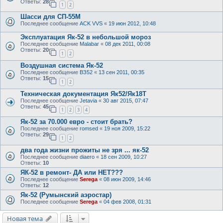
Ответы:
28
1
2
Шасси для СП-55М
Последнее сообщение
ACK VVS
«
19 июн 2012, 10:48
Эксплуатация Як-52 в небольшой мороз
Последнее сообщение
Malabar
«
08 дек 2011, 00:08
Ответы:
20
1
2
Воздушная система Як-52
Последнее сообщение
ВЗ52
«
13 сен 2011, 00:35
Ответы:
15
1
2
Техническая документация Як52/Як18Т
Последнее сообщение
Jetavia
«
30 авг 2015, 07:47
Ответы:
45
1
2
3
4
Як-52 за 70.000 евро - стоит брать?
Последнее сообщение
romsed
«
19 ноя 2009, 15:22
Ответы:
29
1
2
два года жизни прожиты не зря ... як-52
Последнее сообщение
diaero
«
18 сен 2009, 10:27
Ответы:
10
ЯК-52 в ремонт- ДА или НЕТ???
Последнее сообщение
Serega
«
08 июн 2009, 14:46
Ответы:
12
Як-52 (Румынский аэростар)
Последнее сообщение
Serega
«
04 фев 2008, 01:31
Новая тема