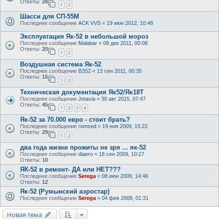
Ответы:
28
1
2
Шасси для СП-55М
Последнее сообщение
ACK VVS
«
19 июн 2012, 10:48
Эксплуатация Як-52 в небольшой мороз
Последнее сообщение
Malabar
«
08 дек 2011, 00:08
Ответы:
20
1
2
Воздушная система Як-52
Последнее сообщение
ВЗ52
«
13 сен 2011, 00:35
Ответы:
15
1
2
Техническая документация Як52/Як18Т
Последнее сообщение
Jetavia
«
30 авг 2015, 07:47
Ответы:
45
1
2
3
4
Як-52 за 70.000 евро - стоит брать?
Последнее сообщение
romsed
«
19 ноя 2009, 15:22
Ответы:
29
1
2
два года жизни прожиты не зря ... як-52
Последнее сообщение
diaero
«
18 сен 2009, 10:27
Ответы:
10
ЯК-52 в ремонт- ДА или НЕТ???
Последнее сообщение
Serega
«
08 июн 2009, 14:46
Ответы:
12
Як-52 (Румынский аэростар)
Последнее сообщение
Serega
«
04 фев 2008, 01:31
Новая тема