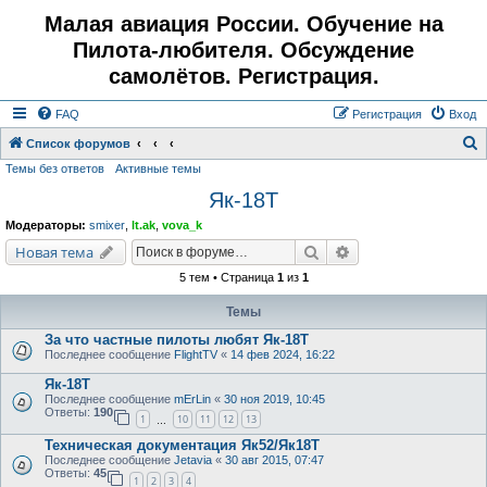
Малая авиация России. Обучение на
Пилота-любителя. Обсуждение
самолётов. Регистрация.
FAQ
Регистрация
Вход
Список форумов
Темы без ответов
Активные темы
о
Як-18Т
и
с
Модераторы:
smixer
,
lt.ak
,
vova_k
к
Поиск
Расширенный поис
Новая тема
5 тем • Страница
1
из
1
Темы
За что частные пилоты любят Як-18Т
Последнее сообщение
FlightTV
«
14 фев 2024, 16:22
Як-18Т
Последнее сообщение
mErLin
«
30 ноя 2019, 10:45
Ответы:
190
1
10
11
12
13
…
Техническая документация Як52/Як18Т
Последнее сообщение
Jetavia
«
30 авг 2015, 07:47
Ответы:
45
1
2
3
4