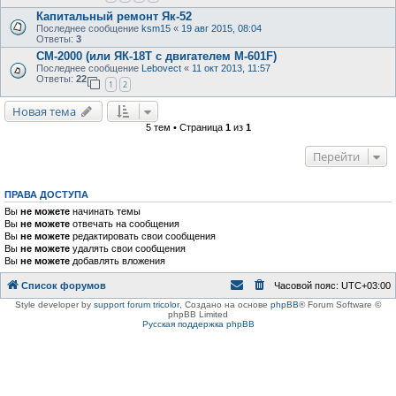
Капитальный ремонт Як-52
Последнее сообщение
ksm15
«
19 авг 2015, 08:04
Ответы:
3
СМ-2000 (или ЯК-18Т с двигателем М-601F)
Последнее сообщение
Lebovect
«
11 окт 2013, 11:57
Ответы:
22
1
2
Новая тема
5 тем • Страница
1
из
1
Перейти
ПРАВА ДОСТУПА
Вы
не можете
начинать темы
Вы
не можете
отвечать на сообщения
Вы
не можете
редактировать свои сообщения
Вы
не можете
удалять свои сообщения
Вы
не можете
добавлять вложения
Список форумов
Часовой пояс:
UTC+03:00
Style developer by
support forum tricolor
,
Создано на основе
phpBB
® Forum Software ©
phpBB Limited
Русская поддержка phpBB