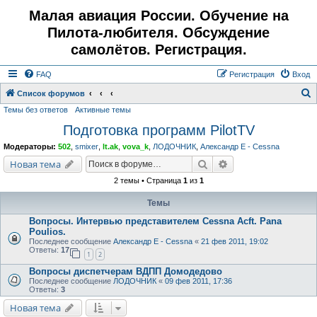
Малая авиация России. Обучение на
Пилота-любителя. Обсуждение
самолётов. Регистрация.
FAQ
Регистрация
Вход
Список форумов
Темы без ответов
Активные темы
о
Подготовка программ PilotTV
и
с
Модераторы:
502
,
smixer
,
lt.ak
,
vova_k
,
ЛОДОЧНИК
,
Александр E - Cessna
к
Поиск
Расширенный поис
Новая тема
2 темы • Страница
1
из
1
Темы
Вопросы. Интервью представителем Cessna Acft. Pana
Poulios.
Последнее сообщение
Александр E - Cessna
«
21 фев 2011, 19:02
Ответы:
17
1
2
Вопросы диспетчерам ВДПП Домодедово
Последнее сообщение
ЛОДОЧНИК
«
09 фев 2011, 17:36
Ответы:
3
Новая тема