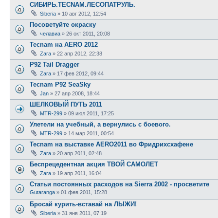
СИБИРЬ.TECNAM.ЛЕСОПАТРУЛЬ.
Siberia
»
10 авг 2012, 12:54
Посоветуйте окраску
челавиа
»
26 окт 2011, 20:08
Tecnam на AERO 2012
Zara
»
22 апр 2012, 22:38
P92 Tail Dragger
Zara
»
17 фев 2012, 09:44
Tecnam P92 SeaSky
Jan
»
27 апр 2008, 18:44
ШЕЛКОBЫЙ ПУТЬ 2011
MTR-299
»
09 июл 2011, 17:25
Улетели на учебный, а вернулись с боевого.
MTR-299
»
14 мар 2011, 00:54
Tecnam на выставке AERO2011 во Фридрихсхафене
Zara
»
20 апр 2011, 02:48
Беспрецедентная акция ТВОЙ САМОЛЕТ
Zara
»
19 апр 2011, 16:04
Статьи постоянных расходов на Sierra 2002 - просветите
Gutaranga
»
01 фев 2011, 15:28
Бросай курить-вставай на ЛЫЖИ!
Siberia
»
31 янв 2011, 07:19