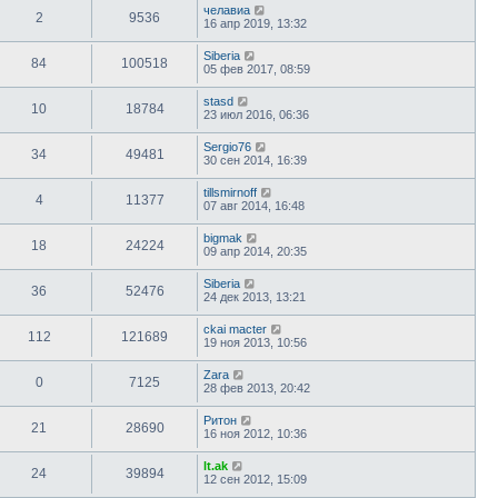
челавиа
2
9536
16 апр 2019, 13:32
Siberia
84
100518
05 фев 2017, 08:59
stasd
10
18784
23 июл 2016, 06:36
Sergio76
34
49481
30 сен 2014, 16:39
tillsmirnoff
4
11377
07 авг 2014, 16:48
bigmak
18
24224
09 апр 2014, 20:35
Siberia
36
52476
24 дек 2013, 13:21
ckai macter
112
121689
19 ноя 2013, 10:56
Zara
0
7125
28 фев 2013, 20:42
Ритон
21
28690
16 ноя 2012, 10:36
lt.ak
24
39894
12 сен 2012, 15:09