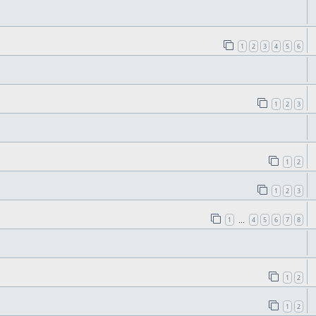
1
2
3
4
5
6
1
2
3
1
2
1
2
3
1
4
5
6
7
8
…
1
2
1
2