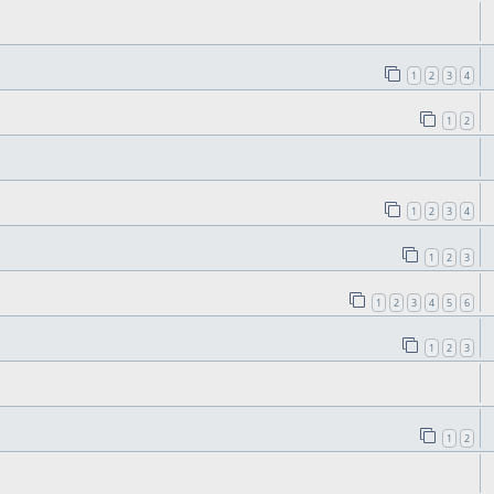
1
2
3
4
1
2
1
2
3
4
1
2
3
1
2
3
4
5
6
1
2
3
1
2