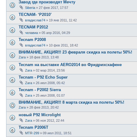
Завод где производят Мечту
Siberia
»
27 фев 2017, 17:57
TECNAM- ‘P2010’
владислав74
»
19 янв 2011, 11:42
TECNAM P2012
челавиа
»
05 апр 2016, 04:29
Tecnam P2008
владислав74
»
10 фев 2011, 18:42
ВНИМАНИЕ, АКЦИЯ!!! 23 февраля скидка на полеты 50%!
Zara
»
18 фев 2013, 13:48
Tecnam на выставке AERO2014 во Фридрихсхафене
Zara
»
02 мар 2014, 23:56
Tecnam - P92 Echo Super
Zara
»
26 июл 2008, 05:42
Tecnam - P2002 Sierra
Zara
»
25 июл 2008, 01:07
ВНИМАНИЕ, АКЦИЯ!!! 8 марта скидка на полеты 50%!
Zara
»
28 фев 2013, 20:42
новый P92 Microlight
Zara
»
06 ноя 2012, 22:44
Tecnam P2006T
MTR-299
»
09 июл 2011, 18:51