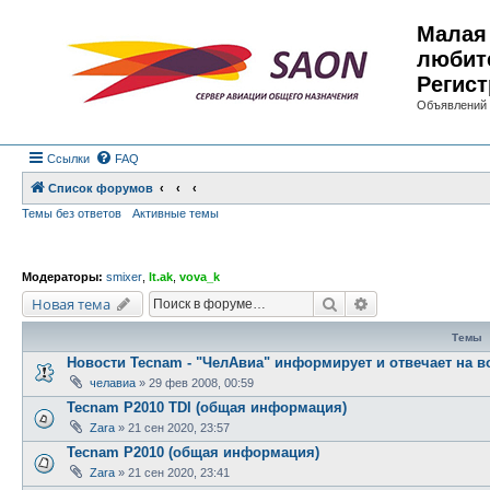
Малая 
любит
Регист
Объявлений 
Ссылки
FAQ
Список форумов
Темы без ответов
Активные темы
Модераторы:
smixer
,
lt.ak
,
vova_k
Поиск
Расширенный по
Новая тема
Темы
Новости Tecnam - "ЧелАвиа" информирует и отвечает на 
челавиа
»
29 фев 2008, 00:59
Tecnam P2010 TDI (общая информация)
Zara
»
21 сен 2020, 23:57
Tecnam P2010 (общая информация)
Zara
»
21 сен 2020, 23:41