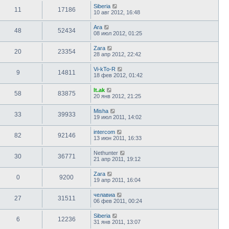
Siberia
11
17186
10 авг 2012, 16:48
Ara
48
52434
08 июл 2012, 01:25
Zara
20
23354
28 апр 2012, 22:42
Vi-kTo-R
9
14811
18 фев 2012, 01:42
lt.ak
58
83875
20 янв 2012, 21:25
Misha
33
39933
19 июл 2011, 14:02
intercom
82
92146
13 июн 2011, 16:33
Nethunter
30
36771
21 апр 2011, 19:12
Zara
0
9200
19 апр 2011, 16:04
челавиа
27
31511
06 фев 2011, 00:24
Siberia
6
12236
31 янв 2011, 13:07