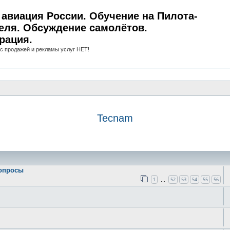
авиация России. Обучение на Пилота-
еля. Обсуждение самолётов.
рация.
с продажей и рекламы услуг НЕТ!
Tecnam
иск
вопросы
1
52
53
54
55
56
…