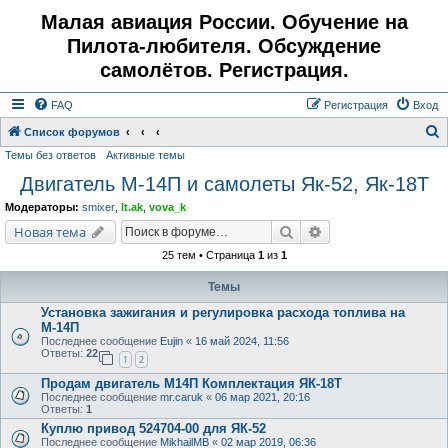
Малая авиация России. Обучение на
Пилота-любителя. Обсуждение
самолётов. Регистрация.
FAQ
Регистрация
Вход
Список форумов
Темы без ответов
Активные темы
о
Двигатель М-14П и самолеты Як-52, Як-18Т
и
с
Модераторы:
smixer
,
lt.ak
,
vova_k
к
Поиск
Расширенный поис
Новая тема
25 тем • Страница
1
из
1
Темы
Установка зажигания и регулировка расхода топлива на
М-14П
Последнее сообщение
Eujin
«
16 май 2024, 11:56
Ответы:
22
1
2
Продам двигатель М14П Комплектация ЯК-18Т
Последнее сообщение
mr.caruk
«
06 мар 2021, 20:16
Ответы:
1
Куплю привод 524704-00 для ЯК-52
Последнее сообщение
MikhailMB
«
02 мар 2019, 06:36