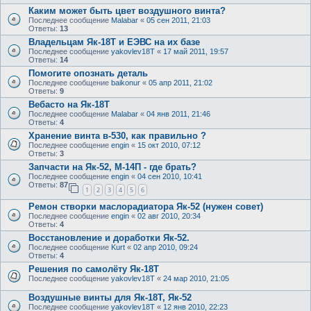
Каким может быть цвет воздушного винта?
Последнее сообщение
Malabar
«
05 сен 2011, 21:03
Ответы:
13
Владельцам Як-18Т и ЕЭВС на их базе
Последнее сообщение
yakovlev18T
«
17 май 2011, 19:57
Ответы:
14
Помогите опознать деталь
Последнее сообщение
baikonur
«
05 апр 2011, 21:02
Ответы:
9
Вебасто на Як-18Т
Последнее сообщение
Malabar
«
04 янв 2011, 21:46
Ответы:
4
Хранение винта в-530, как правильно ?
Последнее сообщение
engin
«
15 окт 2010, 07:12
Ответы:
3
Запчасти на Як-52, М-14П - где брать?
Последнее сообщение
engin
«
04 сен 2010, 10:41
Ответы:
87
1
2
3
4
5
6
Ремон створки маслорадиатора Як-52 (нужен совет)
Последнее сообщение
engin
«
02 авг 2010, 20:34
Ответы:
4
Восстановление и доработки Як-52.
Последнее сообщение
Kurt
«
02 апр 2010, 09:24
Ответы:
4
Решения по самолёту Як-18Т
Последнее сообщение
yakovlev18T
«
24 мар 2010, 21:05
Воздушные винты для Як-18Т, Як-52
Последнее сообщение
yakovlev18T
«
12 янв 2010, 22:23