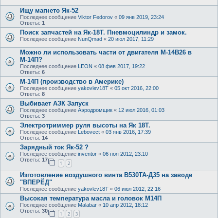
Ищу магнето Як-52
Последнее сообщение
Viktor Fedorov
«
09 янв 2019, 23:24
Ответы:
1
Поиск запчастей на Як-18Т. Пневмоцилиндр и замок.
Последнее сообщение
NunQmad
«
20 июл 2017, 11:29
Можно ли использовать части от двигателя М-14В26 в
М-14П?
Последнее сообщение
LEON
«
08 фев 2017, 19:22
Ответы:
6
М-14П (производство в Америке)
Последнее сообщение
yakovlev18T
«
05 окт 2016, 22:00
Ответы:
8
Выбивает АЗК Запуск
Последнее сообщение
Аэродромщик
«
12 июл 2016, 01:03
Ответы:
3
Электротриммер руля высоты на Як 18Т.
Последнее сообщение
Lebovect
«
03 янв 2016, 17:39
Ответы:
14
Зарядный ток Як-52 ?
Последнее сообщение
inventor
«
06 ноя 2012, 23:10
Ответы:
17
1
2
Изготовление воздушного винта В530ТА-Д35 на заводе
"ВПЕРЁД"
Последнее сообщение
yakovlev18T
«
06 июл 2012, 22:16
Высокая температура масла и головок М14П
Последнее сообщение
Malabar
«
10 апр 2012, 18:12
Ответы:
30
1
2
3