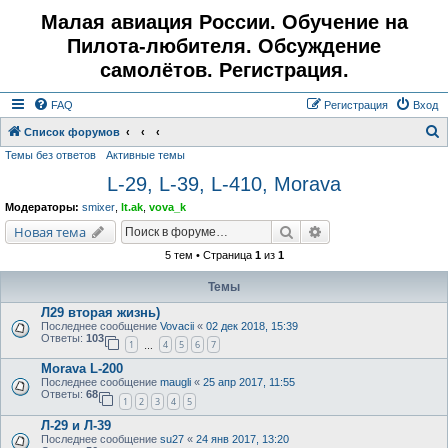
Малая авиация России. Обучение на
Пилота-любителя. Обсуждение
самолётов. Регистрация.
FAQ
Регистрация
Вход
Список форумов
Темы без ответов
Активные темы
о
L-29, L-39, L-410, Morava
и
с
Модераторы:
smixer
,
lt.ak
,
vova_k
к
Поиск
Расширенный поис
Новая тема
5 тем • Страница
1
из
1
Темы
Л29 вторая жизнь)
Последнее сообщение
Vovacii
«
02 дек 2018, 15:39
Ответы:
103
1
4
5
6
7
…
Morava L-200
Последнее сообщение
maugli
«
25 апр 2017, 11:55
Ответы:
68
1
2
3
4
5
Л-29 и Л-39
Последнее сообщение
su27
«
24 янв 2017, 13:20