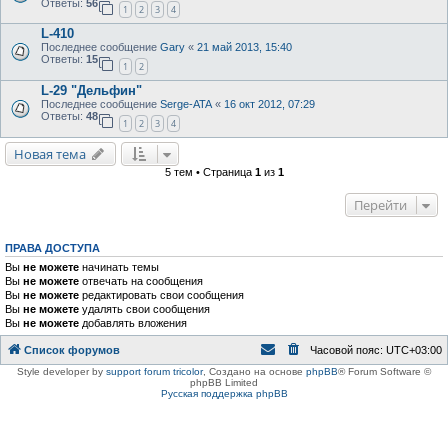
Ответы:
56
1
2
3
4
L-410
Последнее сообщение
Gary
«
21 май 2013, 15:40
Ответы:
15
1
2
L-29 "Дельфин"
Последнее сообщение
Serge-ATA
«
16 окт 2012, 07:29
Ответы:
48
1
2
3
4
Новая тема
5 тем • Страница
1
из
1
Перейти
ПРАВА ДОСТУПА
Вы
не можете
начинать темы
Вы
не можете
отвечать на сообщения
Вы
не можете
редактировать свои сообщения
Вы
не можете
удалять свои сообщения
Вы
не можете
добавлять вложения
Список форумов
Часовой пояс:
UTC+03:00
Style developer by
support forum tricolor
,
Создано на основе
phpBB
® Forum Software ©
phpBB Limited
Русская поддержка phpBB