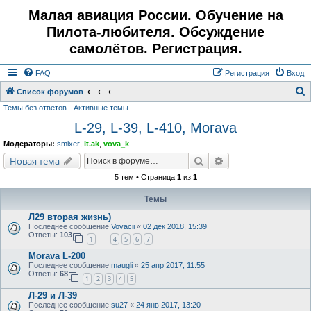
Малая авиация России. Обучение на
Пилота-любителя. Обсуждение
самолётов. Регистрация.
FAQ
Регистрация
Вход
Список форумов
Темы без ответов
Активные темы
о
L-29, L-39, L-410, Morava
и
с
Модераторы:
smixer
,
lt.ak
,
vova_k
к
Поиск
Расширенный поис
Новая тема
5 тем • Страница
1
из
1
Темы
Л29 вторая жизнь)
Последнее сообщение
Vovacii
«
02 дек 2018, 15:39
Ответы:
103
1
4
5
6
7
…
Morava L-200
Последнее сообщение
maugli
«
25 апр 2017, 11:55
Ответы:
68
1
2
3
4
5
Л-29 и Л-39
Последнее сообщение
su27
«
24 янв 2017, 13:20