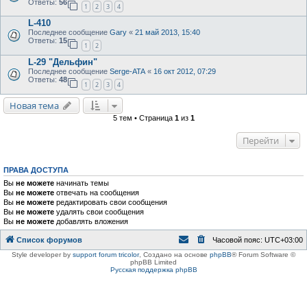
Ответы:
56
1
2
3
4
L-410
Последнее сообщение
Gary
«
21 май 2013, 15:40
Ответы:
15
1
2
L-29 "Дельфин"
Последнее сообщение
Serge-ATA
«
16 окт 2012, 07:29
Ответы:
48
1
2
3
4
Новая тема
5 тем • Страница
1
из
1
Перейти
ПРАВА ДОСТУПА
Вы
не можете
начинать темы
Вы
не можете
отвечать на сообщения
Вы
не можете
редактировать свои сообщения
Вы
не можете
удалять свои сообщения
Вы
не можете
добавлять вложения
Список форумов
Часовой пояс:
UTC+03:00
Style developer by
support forum tricolor
,
Создано на основе
phpBB
® Forum Software ©
phpBB Limited
Русская поддержка phpBB