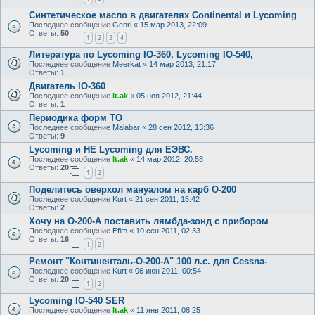
Синтетическое масло в двигателях Continental и Lycoming
Последнее сообщение
Genri
«
15 мар 2013, 22:09
Ответы:
50
1
2
3
4
Литература по Lycoming IO-360, Lycoming IO-540,
Последнее сообщение
Meerkat
«
14 мар 2013, 21:17
Ответы:
1
Двигатель IO-360
Последнее сообщение
lt.ak
«
05 ноя 2012, 21:44
Ответы:
1
Периодика форм ТО
Последнее сообщение
Malabar
«
28 сен 2012, 13:36
Ответы:
9
Lycoming и НЕ Lycoming для ЕЭВС.
Последнее сообщение
lt.ak
«
14 мар 2012, 20:58
Ответы:
20
1
2
Поделитесь оверхол мануалом на карб О-200
Последнее сообщение
Kurt
«
21 сен 2011, 15:42
Ответы:
2
Хочу на О-200-А поставить лямбда-зонд с прибором
Последнее сообщение
Efim
«
10 сен 2011, 02:33
Ответы:
16
1
2
Ремонт "Континенталь-О-200-А" 100 л.с. для Cessna-
Последнее сообщение
Kurt
«
06 июн 2011, 00:54
Ответы:
20
1
2
Lycoming IO-540 SER
Последнее сообщение
lt.ak
«
11 янв 2011, 08:25