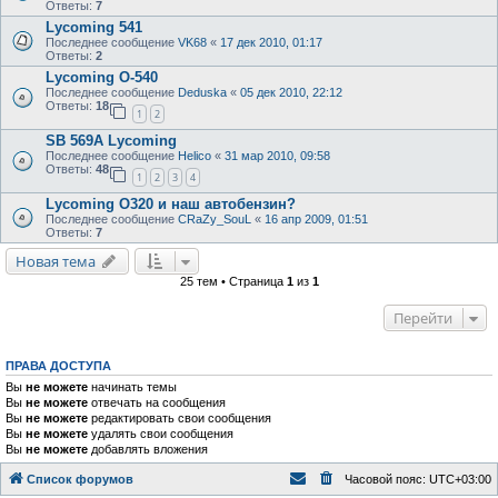
Ответы:
7
Lycoming 541
Последнее сообщение
VK68
«
17 дек 2010, 01:17
Ответы:
2
Lycoming O-540
Последнее сообщение
Deduska
«
05 дек 2010, 22:12
Ответы:
18
1
2
SB 569A Lycoming
Последнее сообщение
Helico
«
31 мар 2010, 09:58
Ответы:
48
1
2
3
4
Lycoming O320 и наш автобензин?
Последнее сообщение
CRaZy_SouL
«
16 апр 2009, 01:51
Ответы:
7
Новая тема
25 тем • Страница
1
из
1
Перейти
ПРАВА ДОСТУПА
Вы
не можете
начинать темы
Вы
не можете
отвечать на сообщения
Вы
не можете
редактировать свои сообщения
Вы
не можете
удалять свои сообщения
Вы
не можете
добавлять вложения
Список форумов
Часовой пояс:
UTC+03:00