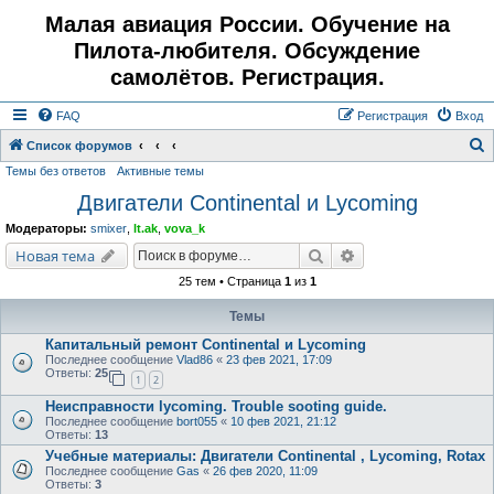
Малая авиация России. Обучение на
Пилота-любителя. Обсуждение
самолётов. Регистрация.
FAQ
Регистрация
Вход
Список форумов
Темы без ответов
Активные темы
о
Двигатели Continental и Lycoming
и
с
Модераторы:
smixer
,
lt.ak
,
vova_k
к
Поиск
Расширенный поис
Новая тема
25 тем • Страница
1
из
1
Темы
Капитальный ремонт Continental и Lycoming
Последнее сообщение
Vlad86
«
23 фев 2021, 17:09
Ответы:
25
1
2
Неисправности lycoming. Trouble sooting guide.
Последнее сообщение
bort055
«
10 фев 2021, 21:12
Ответы:
13
Учебные материалы: Двигатели Continental , Lycoming, Rotax
Последнее сообщение
Gas
«
26 фев 2020, 11:09
Ответы:
3