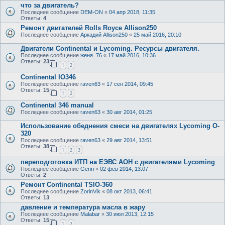
что за двигатель?
Последнее сообщение
DEM-ON
«
04 апр 2018, 11:35
Ответы:
4
Ремонт двигателей Rolls Royce Allison250
Последнее сообщение
Аркадий Allison250
«
25 май 2016, 20:10
Двигатели Continental и Lycoming. Ресурсы двигателя.
Последнее сообщение
женя_76
«
17 май 2016, 10:36
Ответы:
23
1
2
Continental IO346
Последнее сообщение
raven63
«
17 сен 2014, 09:45
Ответы:
15
1
2
Continental 346 manual
Последнее сообщение
raven63
«
30 авг 2014, 01:25
Использование обеднения смеси на двигателях Lycoming O-
320
Последнее сообщение
raven63
«
29 авг 2014, 13:51
Ответы:
38
1
2
3
переподготовка ИТП на ЕЭВС АОН с двигателями Lycoming
Последнее сообщение
Genri
«
02 фев 2014, 13:07
Ответы:
2
Ремонт Continental TSIO-360
Последнее сообщение
ZorinVik
«
08 окт 2013, 06:41
Ответы:
13
давление и температура масла в жару
Последнее сообщение
Malabar
«
30 июл 2013, 12:15
Ответы:
15
1
2