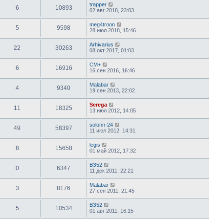
trapper
6
10893
02 авг 2018, 23:03
meg4troon
5
9598
28 июл 2018, 15:46
Arhivarius
22
30263
08 окт 2017, 01:03
CM+
6
16916
16 сен 2016, 16:46
Malabar
4
9340
19 сен 2013, 22:02
Serega
11
18325
13 июл 2012, 14:05
solonn-24
49
58397
11 июл 2012, 14:31
legis
8
15658
01 май 2012, 17:32
ВЗ52
0
6347
11 дек 2011, 22:21
Malabar
3
8176
27 сен 2011, 21:45
ВЗ52
5
10534
01 авг 2011, 16:15