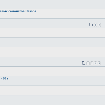
евых самолетов Cessna
1
2
1
2
3
4
 86 г