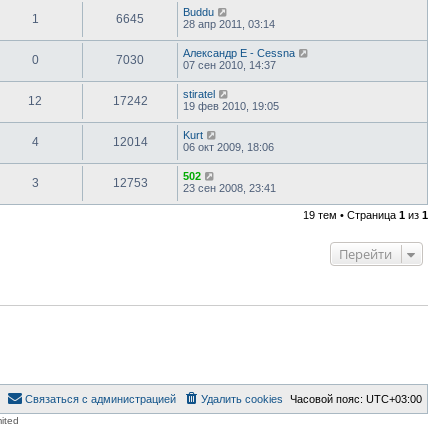
Buddu
1
6645
28 апр 2011, 03:14
Александр E - Cessna
0
7030
07 сен 2010, 14:37
stiratel
12
17242
19 фев 2010, 19:05
Kurt
4
12014
06 окт 2009, 18:06
502
3
12753
23 сен 2008, 23:41
19 тем • Страница
1
из
1
Перейти
Связаться с администрацией
Удалить cookies
Часовой пояс:
UTC+03:00
ited