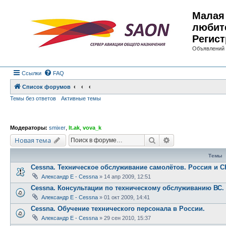
Малая 
любит
Регист
Объявлений 
Ссылки
FAQ
Список форумов
Темы без ответов
Активные темы
Модераторы:
smixer
,
lt.ak
,
vova_k
Поиск
Расширенный по
Новая тема
Темы
Cessna. Техническое обслуживание самолётов. Россия и С
Александр E - Cessna
»
14 апр 2009, 12:51
Cessna. Консультации по техническому обслуживанию ВС.
Александр E - Cessna
»
01 окт 2009, 14:41
Cessna. Обучение технического персонала в России.
Александр E - Cessna
»
29 сен 2010, 15:37