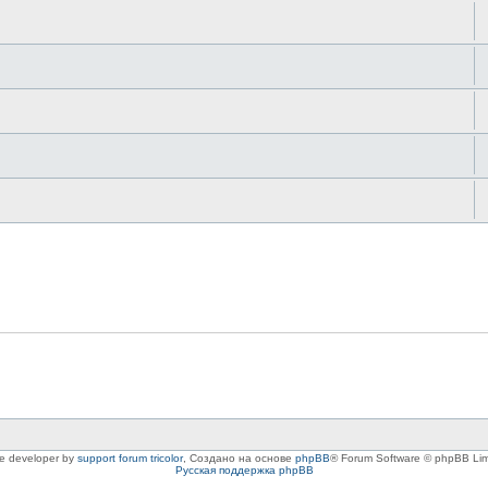
le developer by
support forum tricolor
,
Создано на основе
phpBB
® Forum Software © phpBB Lim
Русская поддержка phpBB