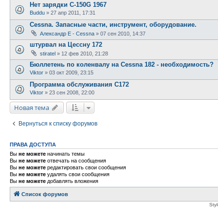
Нет зарядки С-150G 1967
Buddu
»
27 апр 2011, 17:31
Cessna. Запасные части, инструмент, оборудование.
Александр E - Cessna
»
07 сен 2010, 14:37
штурвал на Цессну 172
stiratel
»
12 фев 2010, 21:28
Бюллетень по коленвалу на Cessna 182 - необходимость?
Viktor
»
03 окт 2009, 23:15
Программа обслуживания С172
Viktor
»
23 сен 2008, 22:00
Новая тема
Вернуться к списку форумов
ПРАВА ДОСТУПА
Вы
не можете
начинать темы
Вы
не можете
отвечать на сообщения
Вы
не можете
редактировать свои сообщения
Вы
не можете
удалять свои сообщения
Вы
не можете
добавлять вложения
Список форумов
Sty