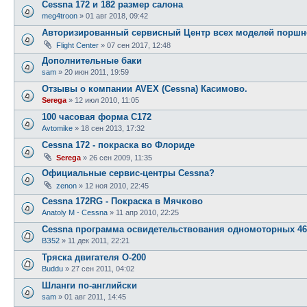
Cessna 172 и 182 размер салона
meg4troon
»
01 авг 2018, 09:42
Авторизированный сервисный Центр всех моделей поршн
Flight Center
»
07 сен 2017, 12:48
Дополнительные баки
sam
»
20 июн 2011, 19:59
Отзывы о компании AVEX (Cessna) Касимово.
Serega
»
12 июл 2010, 11:05
100 часовая форма С172
Avtomike
»
18 сен 2013, 17:32
Cessna 172 - покраска во Флориде
Serega
»
26 сен 2009, 11:35
Официальные сервис-центры Cessna?
zenon
»
12 ноя 2010, 22:45
Cessna 172RG - Покраска в Мячково
Anatoly M - Cessna
»
11 апр 2010, 22:25
Cessna программа освидетельствования одномоторных 46 -
ВЗ52
»
11 дек 2011, 22:21
Тряска двигателя О-200
Buddu
»
27 сен 2011, 04:02
Шланги по-английски
sam
»
01 авг 2011, 14:45