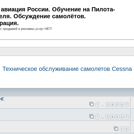
авиация России. Обучение на Пилота-
еля. Обсуждение самолётов.
рация.
с продажей и рекламы услуг НЕТ!
Техническое обслуживание самолетов Cessna
иск
НГ.
1
3
4
5
6
7
…
1
3
4
5
6
7
…
1
2