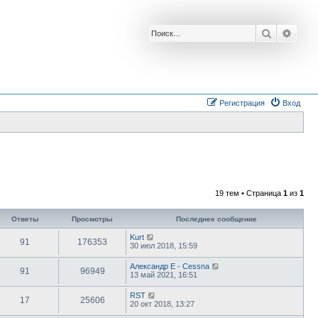
Поиск
Расш
Регистрация
Вход
19 тем • Страница
1
из
1
Ответы
Просмотры
Последнее сообщение
Kurt
91
176353
30 июл 2018, 15:59
Александр E - Cessna
91
96949
13 май 2021, 16:51
RST
17
25606
20 окт 2018, 13:27