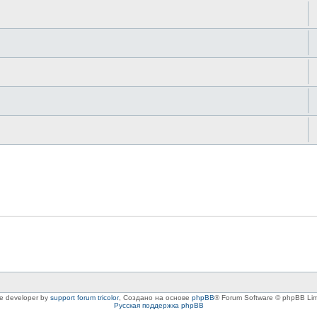
le developer by
support forum tricolor
,
Создано на основе
phpBB
® Forum Software © phpBB Lim
Русская поддержка phpBB