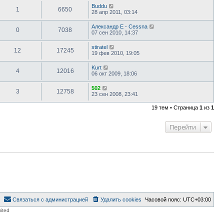
Buddu
1
6650
28 апр 2011, 03:14
Александр E - Cessna
0
7038
07 сен 2010, 14:37
stiratel
12
17245
19 фев 2010, 19:05
Kurt
4
12016
06 окт 2009, 18:06
502
3
12758
23 сен 2008, 23:41
19 тем • Страница
1
из
1
Перейти
Связаться с администрацией
Удалить cookies
Часовой пояс:
UTC+03:00
ited