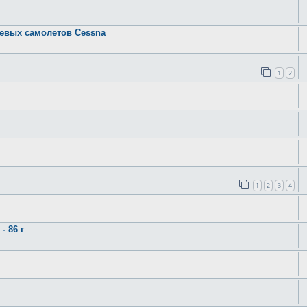
евых самолетов Cessna
1
2
1
2
3
4
 86 г