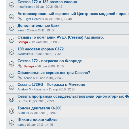
Cessna 172 и 182 размер салона
meg4troon
»
01 авг 2018, 09:42
Авторизированный сервисный Центр всех моделей поршн
Flight Center
»
07 сен 2017, 12:48
Дополнительные баки
sam
»
20 июн 2011, 19:59
Отзывы о компании AVEX (Cessna) Касимово.
Serega
»
12 июл 2010, 11:05
100 часовая форма С172
Avtomike
»
18 сен 2013, 17:32
Cessna 172 - покраска во Флориде
Serega
»
26 сен 2009, 11:35
Официальные сервис-центры Cessna?
zenon
»
12 ноя 2010, 22:45
Cessna 172RG - Покраска в Мячково
Anatoly M - Cessna
»
11 апр 2010, 22:25
Cessna программа освидетельствования одномоторных 46 -
ВЗ52
»
11 дек 2011, 22:21
Тряска двигателя О-200
Buddu
»
27 сен 2011, 04:02
Шланги по-английски
sam
»
01 авг 2011, 14:45