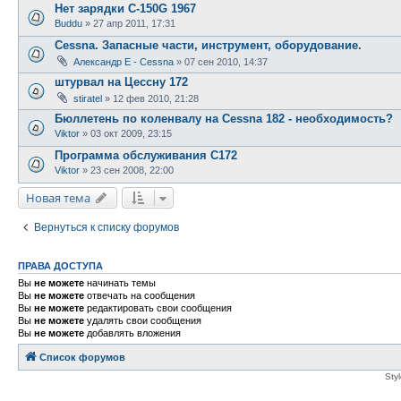
Нет зарядки С-150G 1967
Buddu
»
27 апр 2011, 17:31
Cessna. Запасные части, инструмент, оборудование.
Александр E - Cessna
»
07 сен 2010, 14:37
штурвал на Цессну 172
stiratel
»
12 фев 2010, 21:28
Бюллетень по коленвалу на Cessna 182 - необходимость?
Viktor
»
03 окт 2009, 23:15
Программа обслуживания С172
Viktor
»
23 сен 2008, 22:00
Новая тема
Вернуться к списку форумов
ПРАВА ДОСТУПА
Вы
не можете
начинать темы
Вы
не можете
отвечать на сообщения
Вы
не можете
редактировать свои сообщения
Вы
не можете
удалять свои сообщения
Вы
не можете
добавлять вложения
Список форумов
Sty