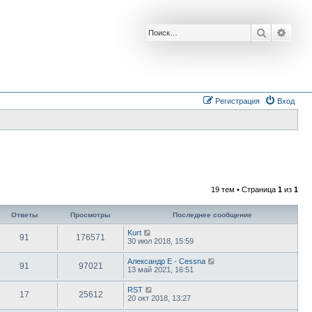
Поиск
Расш
Регистрация
Вход
19 тем • Страница
1
из
1
Ответы
Просмотры
Последнее сообщение
Kurt
91
176571
30 июл 2018, 15:59
Александр E - Cessna
91
97021
13 май 2021, 16:51
RST
17
25612
20 окт 2018, 13:27