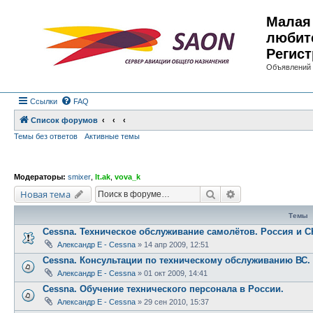
Малая 
любит
Регист
Объявлений 
Ссылки
FAQ
Список форумов
Темы без ответов
Активные темы
Модераторы:
smixer
,
lt.ak
,
vova_k
Поиск
Расширенный по
Новая тема
Темы
Cessna. Техническое обслуживание самолётов. Россия и С
Александр E - Cessna
»
14 апр 2009, 12:51
Cessna. Консультации по техническому обслуживанию ВС.
Александр E - Cessna
»
01 окт 2009, 14:41
Cessna. Обучение технического персонала в России.
Александр E - Cessna
»
29 сен 2010, 15:37