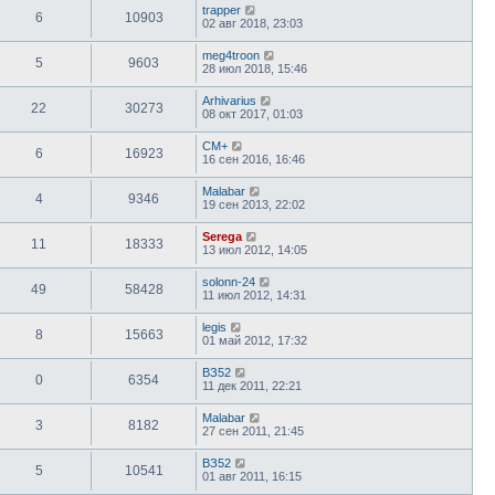
trapper
6
10903
02 авг 2018, 23:03
meg4troon
5
9603
28 июл 2018, 15:46
Arhivarius
22
30273
08 окт 2017, 01:03
CM+
6
16923
16 сен 2016, 16:46
Malabar
4
9346
19 сен 2013, 22:02
Serega
11
18333
13 июл 2012, 14:05
solonn-24
49
58428
11 июл 2012, 14:31
legis
8
15663
01 май 2012, 17:32
ВЗ52
0
6354
11 дек 2011, 22:21
Malabar
3
8182
27 сен 2011, 21:45
ВЗ52
5
10541
01 авг 2011, 16:15