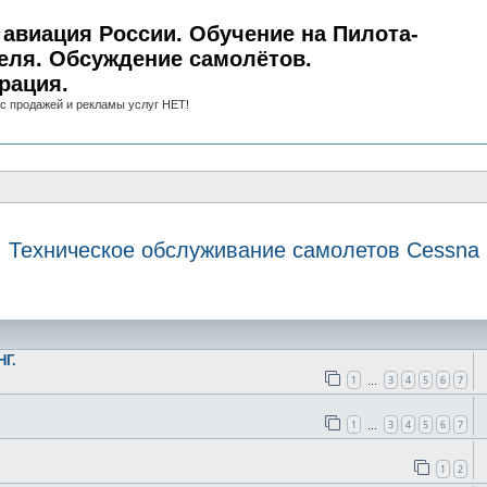
авиация России. Обучение на Пилота-
еля. Обсуждение самолётов.
рация.
с продажей и рекламы услуг НЕТ!
Техническое обслуживание самолетов Cessna
иск
НГ.
1
3
4
5
6
7
…
1
3
4
5
6
7
…
1
2