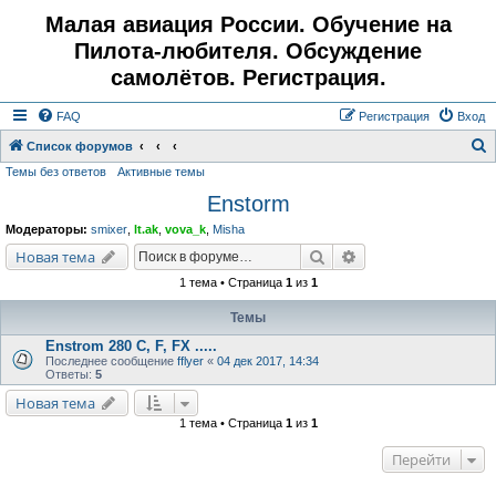
Малая авиация России. Обучение на
Пилота-любителя. Обсуждение
самолётов. Регистрация.
FAQ
Регистрация
Вход
Список форумов
Темы без ответов
Активные темы
о
Enstorm
и
с
Модераторы:
smixer
,
lt.ak
,
vova_k
,
Misha
к
Поиск
Расширенный поис
Новая тема
1 тема • Страница
1
из
1
Темы
Enstrom 280 C, F, FX .....
Последнее сообщение
fflyer
«
04 дек 2017, 14:34
Ответы:
5
Новая тема
1 тема • Страница
1
из
1
Перейти